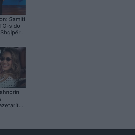
on: Samiti
ATO-s do
 Shqipëri,
a/ Reagon
marrë
 tjerët
Shqipërinë
ashnorin
s
azetarit
 reagimi i
it: Keni