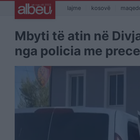
lajme
kosovë
maqed
Mbyti të atin në Divj
nga policia me prec