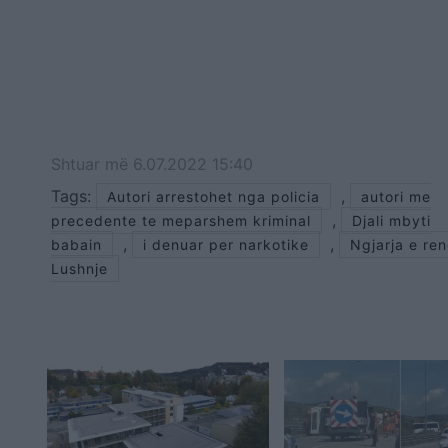
Shtuar
më
6.07.2022 15:40
Tags:
,
Autori arrestohet nga policia
autori me
,
precedente te meparshem kriminal
Djali mbyti
,
,
babain
i denuar per narkotike
Ngjarja e re
Lushnje