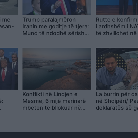
i me
Trump paralajmëron
Rutte e konfirm
basan-
Iranin me goditje të tjera:
i ardhshëm i N
Mund të ndodhë sërish
të zhvillohet në
,
sonte, Teherani
ende nuk është
iku
kundërpërgjigjet: Ju
përcaktuar dat
presim
edhe Rama: Ka 
fund koha kur të
vendosnin për 
Konflikti në Lindjen e
La burrin për d
ë:
Mesme, 6 mijë marinarë
në Shqipëri/ Pa
mbeten të bllokuar në
deklaratës së g
e dhe
ngushticën e Hormuzit
Elton Tozaj, vjen
Françeska Murat
b*thë të flisni…