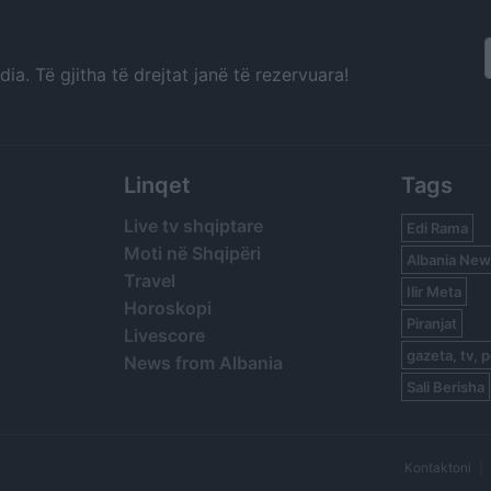
a. Të gjitha të drejtat janë të rezervuara!
Linqet
Tags
Live tv shqiptare
Edi Rama
Moti në Shqipëri
Albania New
Travel
Ilir Meta
Horoskopi
Piranjat
Livescore
gazeta, tv, p
News from Albania
Sali Berisha
Kontaktoni