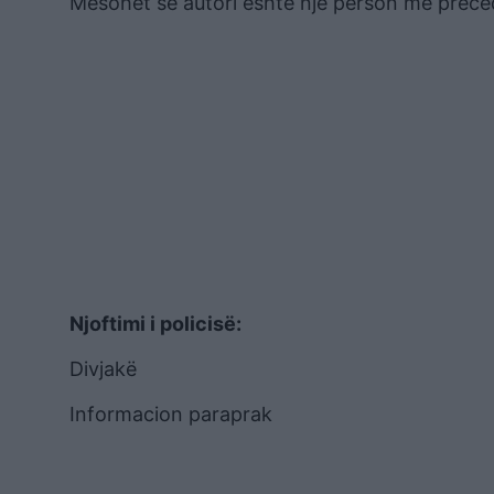
Mësohet se autori është një person me prece
Njoftimi i policisë:
Divjakë
Informacion paraprak