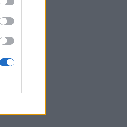
Belgium
pamjet
 (VIDEO)