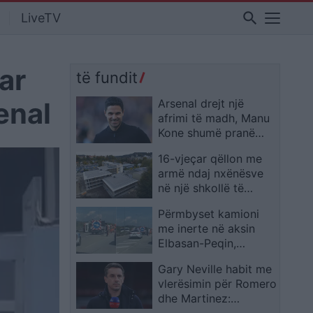
search
LiveTV
uar
të fundit
enal
Arsenal drejt një
afrimi të madh, Manu
Kone shumë pranë
kalimit te londinezët
16-vjeçar qëllon me
armë ndaj nxënësve
në një shkollë të
Gjermanisë, dy vajza
Përmbyset kamioni
plagosen rëndë
me inerte në aksin
Elbasan-Peqin,
shpëton mrekullisht
Gary Neville habit me
shoferi, vështirësohet
vlerësimin për Romero
trafiku
dhe Martinez:
“Qendërmbrojtësit më