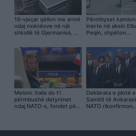
16-vjeçar qëllon me armë
Përmbyset kamion
ndaj nxënësve në një
inerte në aksin El
shkollë të Gjermanisë, dy
Peqin, shpëton
vajza plagosen rëndë
mrekullisht shoferi
vështirësohet traf
Meloni: Italia do t’i
Deklarata e plotë e
përmbushë detyrimet
Samitit të Ankaras
ndaj NATO-s, fondet për
NATO rikonfirmon
mbrojtjen duhet të
mbrojtjen kolektiv
qëndrojnë në vend dhe
mbështetjen për
për Trump nuk kam
Ukrainën
pendesa