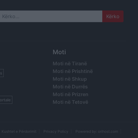
Search
Moti
Moti në Tiranë
Moti në Prishtinë
s
Moti në Shkup
Moti në Durrës
Moti në Prizren
ortale
Moti në Tetovë
Kushtet e Përdorimit
Privacy Policy
Powered by: orihost.com