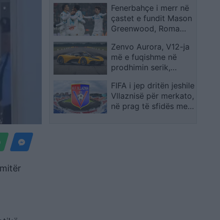
Fenerbahçe i merr në
të mirë nga më të
çastet e fundit Mason
këqijtë në botë”
Greenwood, Roma
humbet sulmuesin
Zenvo Aurora, V12-ja
anglez
më e fuqishme në
prodhimin serik,
prezantohet me çmim
FIFA i jep dritën jeshile
mbi 2.8 milionë euro
Vllaznisë për merkato,
në prag të sfidës me
Malishevën
imitër