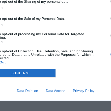
o opt-out of the Sharing of my personal data.
In
o opt-out of the Sale of my Personal Data.
In
to opt-out of processing my Personal Data for Targeted
ing.
In
o opt-out of Collection, Use, Retention, Sale, and/or Sharing
ersonal Data that Is Unrelated with the Purposes for which it
 në familje në Divjakë, djali i
Ngjarja e rëndë në Divjakë, dalin 
lected.
ti babain fillimisht me grushte
nga shtëpia ku djali mbyti babain
Out
e mbyti
CONFIRM
Data Deletion
Data Access
Privacy Policy