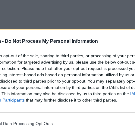
 -
Do Not Process My Personal Information
to opt-out of the sale, sharing to third parties, or processing of your per
formation for targeted advertising by us, please use the below opt-out s
së pa shenja jete dhe me shenja dhune, shtetasi M. S
r selection. Please note that after your opt-out request is processed y
eing interest-based ads based on personal information utilized by us or
disclosed to third parties prior to your opt-out. You may separately opt-
 së 85-vjeçarit dyshohet se është djali i tij, shtetasi 
losure of your personal information by third parties on the IAB’s list of
ta e ka mbytur.
. This information may also be disclosed by us to third parties on the
IA
Participants
that may further disclose it to other third parties.
vjakë shtetasi A. S., dhe po punohet për zbardhjen e
l Data Processing Opt Outs