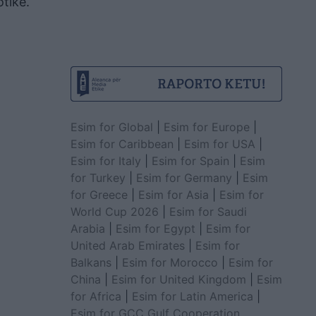
tikë.
Esim for Global
|
Esim for Europe
|
Esim for Caribbean
|
Esim for USA
|
Esim for Italy
|
Esim for Spain
|
Esim
for Turkey
|
Esim for Germany
|
Esim
for Greece
|
Esim for Asia
|
Esim for
World Cup 2026
|
Esim for Saudi
Arabia
|
Esim for Egypt
|
Esim for
United Arab Emirates
|
Esim for
Balkans
|
Esim for Morocco
|
Esim for
China
|
Esim for United Kingdom
|
Esim
for Africa
|
Esim for Latin America
|
Esim for GCC Gulf Cooperation