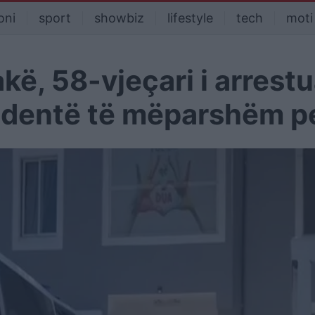
oni
sport
showbiz
lifestyle
tech
moti
akë, 58-vjeçari i arrest
edentë të mëparshëm p