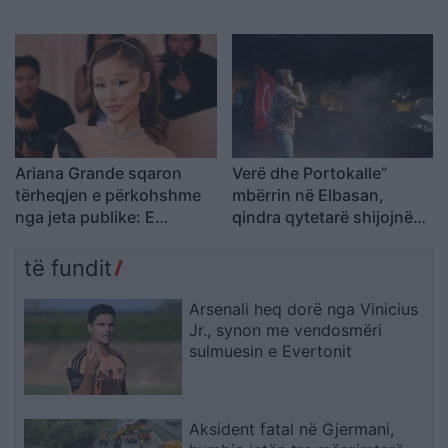
Ariana Grande sqaron
Verë dhe Portokalle”
tërheqjen e përkohshme
mbërrin në Elbasan,
nga jeta publike: E
qindra qytetarë shijojnë
planifikoja prej kohësh
humorin e trupës
të fundit
Arsenali heq dorë nga Vinicius
Jr., synon me vendosmëri
sulmuesin e Evertonit
Aksident fatal në Gjermani,