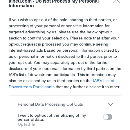
albeu.com -
Do Not Process My Personal
Information
Shtuar
më
19.04.2024 17:37
If you wish to opt-out of the sale, sharing to third parties, or
Tags:
,
,
,
fansat
James Bond
roli
yje
processing of your personal or sensitive information for
targeted advertising by us, please use the below opt-out
section to confirm your selection. Please note that after your
opt-out request is processed you may continue seeing
interest-based ads based on personal information utilized by
us or personal information disclosed to third parties prior to
your opt-out. You may separately opt-out of the further
disclosure of your personal information by third parties on the
IAB’s list of downstream participants. This information may
also be disclosed by us to third parties on the
IAB’s List of
Downstream Participants
that may further disclose it to other
third parties.
Personal Data Processing Opt Outs
Don Xhoni i kthehet
Ndahet nga jeta në
I want to opt-out of the Sharing of my
ashpër një personi në
moshën 81-vjeçare
personal data.
publik, çfarë ndodhi me
mjeshtri i flamenkos, Pepe
Opted In
reperin?
Habichuela