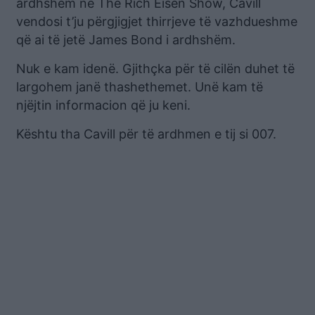
ardhshëm në The Rich Eisen Show, Cavill
vendosi t’ju përgjigjet thirrjeve të vazhdueshme
që ai të jetë James Bond i ardhshëm.
Nuk e kam idenë. Gjithçka për të cilën duhet të
largohem janë thashethemet. Unë kam të
njëjtin informacion që ju keni.
Kështu tha Cavill për të ardhmen e tij si 007.