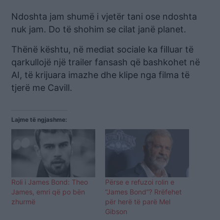
Ndoshta jam shumë i vjetër tani ose ndoshta
nuk jam. Do të shohim se cilat janë planet.
Thënë kështu, në mediat sociale ka filluar të
qarkullojë një trailer fansash që bashkohet në
AI, të krijuara imazhe dhe klipe nga filma të
tjerë me Cavill.
Lajme të ngjashme:
Roli i James Bond: Theo
Përse e refuzoi rolin e
James, emri që po bën
“James Bond”? Rrëfehet
zhurmë
për herë të parë Mel
Gibson