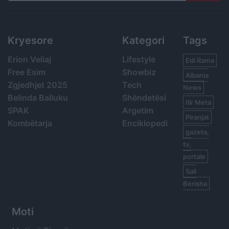
Search
Kryesore
Kategori
Tags
Erion Veliaj
Lifestyle
Edi Rama
Free Esim
Showbiz
Albania
Zgjedhjet 2025
Tech
News
Belinda Balluku
Shëndetësi
Ilir Meta
SPAK
Argetim
Piranjat
Kombëtarja
Enciklopedi
gazeta,
tv,
portale
Sali
Berisha
Moti