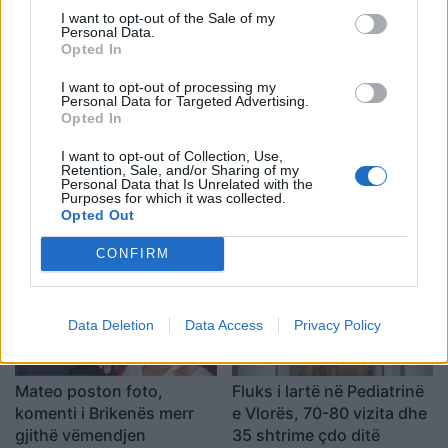
I want to opt-out of the Sale of my
Personal Data.
Opted In
I want to opt-out of processing my
Personal Data for Targeted Advertising.
Opted In
I want to opt-out of Collection, Use,
Miri rrëfen si ka ndryshuar
“A nuk po blen më
Retention, Sale, and/or Sharing of my
jeta e familjes së tij pas
klikime”, Elijona Binakaj i
Personal Data that Is Unrelated with the
Purposes for which it was collected.
daljes nga Big Brother
përgjigjet ndjekësit në
Opted Out
mënyrë ironike
CONFIRM
Data Deletion
Data Access
Privacy Policy
Mateo poston foto,
Fluks i lartë në Pediatrinë
komenti i Brikenës merr
e Vlorës, 70-80 vizita dhe
gjithë vëmendjen
35 shtrime çdo ditë