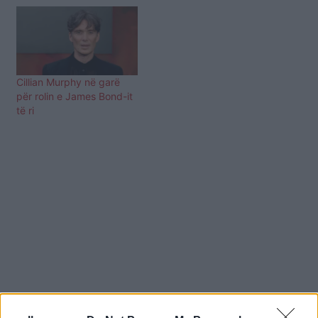
Cillian Murphy në garë
për rolin e James Bond-it
të ri