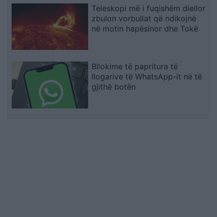
Teleskopi më i fuqishëm diellor
zbulon vorbullat që ndikojnë
në motin hapësinor dhe Tokë
Bllokime të papritura të
llogarive të WhatsApp-it në të
gjithë botën