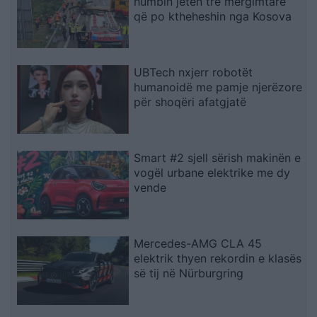
humbin jetën tre mërgimtarë
që po ktheheshin nga Kosova
UBTech nxjerr robotët
humanoidë me pamje njerëzore
për shoqëri afatgjatë
Smart #2 sjell sërish makinën e
vogël urbane elektrike me dy
vende
Mercedes-AMG CLA 45
elektrik thyen rekordin e klasës
së tij në Nürburgring