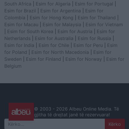
South Africa
|
Esim for Algeria
|
Esim for Portugal
|
Esim for Brazil
|
Esim for Argentina
|
Esim for
Colombia
|
Esim for Hong Kong
|
Esim for Thailand
|
Esim for Macau
|
Esim for Malaysia
|
Esim for Vietnam
|
Esim for South Korea
|
Esim for Austria
|
Esim for
Netherlands
|
Esim for Australia
|
Esim for Russia
|
Esim for India
|
Esim for Chile
|
Esim for Peru
|
Esim
for Poland
|
Esim for North Macedonia
|
Esim for
Sweden
|
Esim for Finland
|
Esim for Norway
|
Esim for
Belgium
© 2003 -
2026 Albeu Online Media. Të
gjitha të drejtat janë të rezervuara!