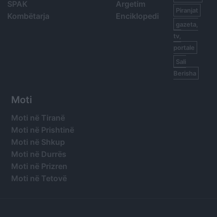
SPAK
Argetim
Piranjat
Kombëtarja
Enciklopedi
gazeta,
tv,
portale
Sali
Berisha
Moti
Moti në Tiranë
Moti në Prishtinë
Moti në Shkup
Moti në Durrës
Moti në Prizren
Moti në Tetovë