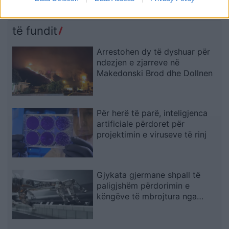
bashkëpunimin surprizë
Dielli im, gjithçka ime
me Gimbo-n
të fundit
Arrestohen dy të dyshuar për
ndezjen e zjarreve në
Makedonski Brod dhe Dollnen
Për herë të parë, inteligjenca
artificiale përdoret për
projektimin e viruseve të rinj
Gjykata gjermane shpall të
paligjshëm përdorimin e
këngëve të mbrojtura nga
Suno