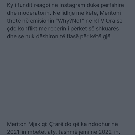
Ky i fundit reagoi në Instagram duke përfshirë
dhe moderatorin. Në lidhje me këtë, Meritoni
thotë në emisionin “Why?Not” në RTV Ora se
çdo konflikt me reperin i përket së shkuarës
dhe se nuk dëshiron të flasë për këtë gjë.
Meriton Mjekiqi: Çfarë do që ka ndodhur në
2021-in mbetet aty, tashmë jemi në 2022-in.