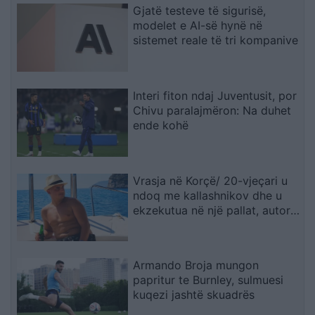
Gjatë testeve të sigurisë,
modelet e AI-së hynë në
sistemet reale të tri kompanive
Interi fiton ndaj Juventusit, por
Chivu paralajmëron: Na duhet
ende kohë
Vrasja në Korçë/ 20-vjeçari u
ndoq me kallashnikov dhe u
ekzekutua në një pallat, autori i
dyshuar dhe viktima ishin rritur
bashkë
Armando Broja mungon
papritur te Burnley, sulmuesi
kuqezi jashtë skuadrës