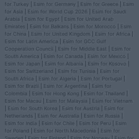
for Turkey
|
Esim for Germany
|
Esim for Greece
|
Esim
for Asia
|
Esim for World Cup 2026
|
Esim for Saudi
Arabia
|
Esim for Egypt
|
Esim for United Arab
Emirates
|
Esim for Balkans
|
Esim for Morocco
|
Esim
for China
|
Esim for United Kingdom
|
Esim for Africa
|
Esim for Latin America
|
Esim for GCC Gulf
Cooperation Council
|
Esim for Middle East
|
Esim for
South America
|
Esim for Canada
|
Esim for Mexico
|
Esim for Japan
|
Esim for Albania
|
Esim for Kosovo
|
Esim for Switzerland
|
Esim for Tunisia
|
Esim for
South Africa
|
Esim for Algeria
|
Esim for Portugal
|
Esim for Brazil
|
Esim for Argentina
|
Esim for
Colombia
|
Esim for Hong Kong
|
Esim for Thailand
|
Esim for Macau
|
Esim for Malaysia
|
Esim for Vietnam
|
Esim for South Korea
|
Esim for Austria
|
Esim for
Netherlands
|
Esim for Australia
|
Esim for Russia
|
Esim for India
|
Esim for Chile
|
Esim for Peru
|
Esim
for Poland
|
Esim for North Macedonia
|
Esim for
Sweden
|
Esim for Finland
|
Esim for Norway
|
Esim for