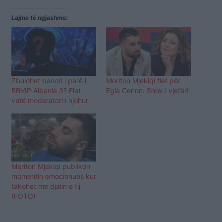
Lajme të ngjashme:
Zbulohet banori i parë i
Meriton Mjekiqi flet për
BBVIP Albania 3? Flet
Egla Cenon: Shok i vjetër!
vetë moderatori i njohur
Meriton Mjekiqi publikon
momentin emocionues kur
takohet me djalin e tij
(FOTO)