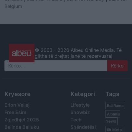
Belgium
© 2003 -
2026 Albeu Online Media. Të
gjitha të drejtat janë të rezervuara!
Search
Kryesore
Kategori
Tags
Erion Veliaj
Lifestyle
Edi Rama
Free Esim
Showbiz
Albania
Zgjedhjet 2025
Tech
News
Belinda Balluku
Shëndetësi
Ilir Meta