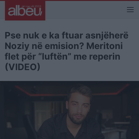
Pse nuk e ka ftuar asnjëherë
Noziy në emision? Meritoni
flet për “luftën” me reperin
(VIDEO)