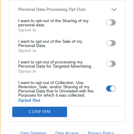
ndalesa e radhës në
për krisje mes dy ish-
Personal Data Processing Opt Outs
Kavajë
banorëve të Big Brother
VIP 5
I want to opt-out of the Sharing of my
personal data.
Opted In
I want to opt-out of the Sale of my
Personal Data.
Opted In
Loredana Brati shfaqet
Foto/ Sydney Sweeney
elegante në një ambient
tërheq vëmendjen me
I want to opt-out of processing my
Personal Data for Targeted Advertising.
luksoz me pishinë, ndan
imazhet e reja të
Opted In
momente relaksi me
koleksionit të saj
ndjekësit
I want to opt-out of Collection, Use,
Retention, Sale, and/or Sharing of my
Personal Data that Is Unrelated with the
Purposes for which it was collected.
Opted Out
CONFIRM
Adelina Ismaili rikthehet
Katerina nga “Për’puthen”
me projekt të ri/ Zbulon
sjell në jetë vajzën e saj:
Data Deletion
Data Access
Privacy Policy