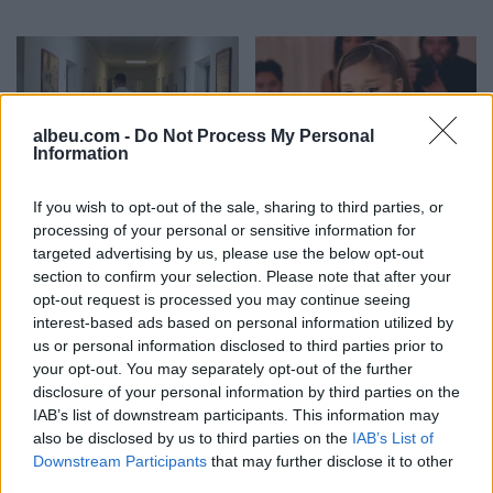
albeu.com -
Do Not Process My Personal
Information
Fluks pacientësh në
Ariana Grande sqaron
If you wish to opt-out of the sale, sharing to third parties, or
Pediatrinë e Vlorës, 70-80
tërheqjen e përkohshme
processing of your personal or sensitive information for
vizita dhe 35 shtrime çdo
nga jeta publike: Ishte një
targeted advertising by us, please use the below opt-out
ditë
zgjedhje e menduar prej
section to confirm your selection. Please note that after your
kohësh
opt-out request is processed you may continue seeing
interest-based ads based on personal information utilized by
us or personal information disclosed to third parties prior to
your opt-out. You may separately opt-out of the further
disclosure of your personal information by third parties on the
IAB’s list of downstream participants. This information may
also be disclosed by us to third parties on the
IAB’s List of
Verë dhe Portokalle”
Foto/ Selin Bollati dhe
Downstream Participants
that may further disclose it to other
debuton në Peqin mes
Kristi Lamaj nuk ndiqen
third parties.
qindra spektatorësh,
më në Instagram, dyshime