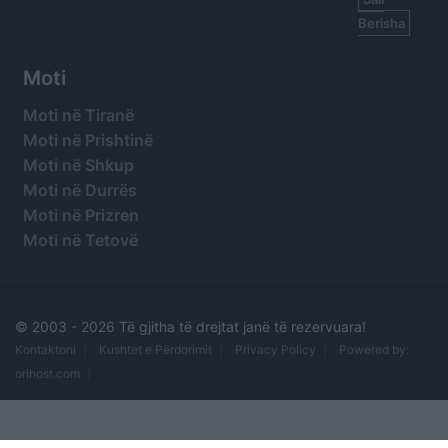
Berisha
Moti
Moti në Tiranë
Moti në Prishtinë
Moti në Shkup
Moti në Durrës
Moti në Prizren
Moti në Tetovë
© 2003 -
2026 Të gjitha të drejtat janë të rezervuara!
Kontaktoni
Kushtet e Përdorimit
Privacy Policy
Powered by:
orihost.com