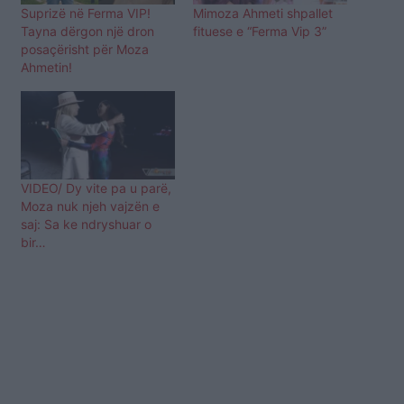
Suprizë në Ferma VIP!
Mimoza Ahmeti shpallet
Tayna dërgon një dron
fituese e “Ferma Vip 3”
posaçërisht për Moza
Ahmetin!
VIDEO/ Dy vite pa u parë,
Moza nuk njeh vajzën e
saj: Sa ke ndryshuar o
bir…