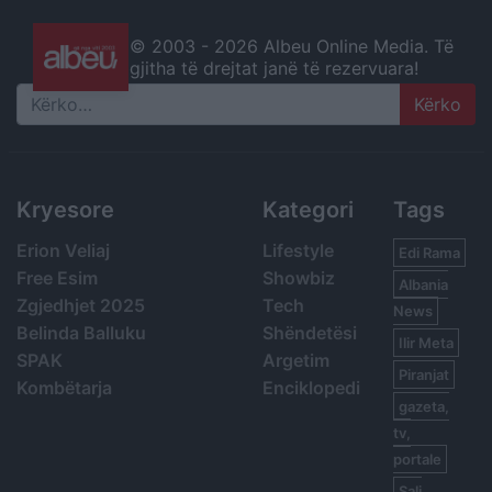
© 2003 -
2026 Albeu Online Media. Të
gjitha të drejtat janë të rezervuara!
Search
Kryesore
Kategori
Tags
Erion Veliaj
Lifestyle
Edi Rama
Free Esim
Showbiz
Albania
Zgjedhjet 2025
Tech
News
Belinda Balluku
Shëndetësi
Ilir Meta
SPAK
Argetim
Piranjat
Kombëtarja
Enciklopedi
gazeta,
tv,
portale
Sali