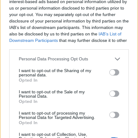
interest-based ads based on personal information utilized by
us or personal information disclosed to third parties prior to
your opt-out. You may separately opt-out of the further
“Po ngrihet një ministri
Infermierja shqiptare në
disclosure of your personal information by third parties on the
paralele e Shëndetësisë”/
Itali shpërthen në lot në
IAB’s list of downstream participants. This information may
Këlliçi: Projektligji i
protestë: Pacientët
also be disclosed by us to third parties on the
IAB’s List of
shtatorit i hap rrugë
detyrohen të kërkojnë
Downstream Participants
that may further disclose it to other
monopolit, SPAK të
kurim jashtë vendit
third parties.
ndërhyjë
Personal Data Processing Opt Outs
I want to opt-out of the Sharing of my
personal data.
Opted In
Osman Stafa thirrje
Don Xhoni i kthehet
I want to opt-out of the Sale of my
qytetarëve nga protesta:
ashpër një personi në
Personal Data.
Mbi partitë të vendosim
publik, çfarë ndodhi me
Opted In
Shqipërinë, ka ardhur
reperin?
I want to opt-out of processing my
koha e brezit të ri
të fundit
Personal Data for Targeted Advertising.
Opted In
Sulm i armatosur në një shkollë
I want to opt-out of Collection, Use,
në Tajlandë: gjashtë viktima,