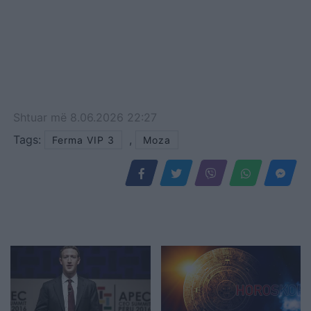
Shtuar
më
8.06.2026 22:27
Tags:
,
Ferma VIP 3
Moza