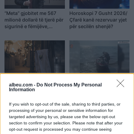
“Meta” gjobitet me 567
Horoskopi 7 Gusht 2026/
milionë dollarë të tjerë për
Çfarë kanë rezervuar yjet
sigurinë e fëmijëve,
për secilën shenjë?
kompania: Do ta apelojmë
Nga gëzimi i dasmës te
Hyri me Jet Ski në
albeu.com -
Do Not Process My Personal
dhimbja e madhe, Arianit
hapësirën e pushuesve në
Information
Çetaj gjendet i pajetë në
Zvërnec, gjobitet me 300
Pejë
mijë lekë drejtuesi
If you wish to opt-out of the sale, sharing to third parties, or
processing of your personal or sensitive information for
targeted advertising by us, please use the below opt-out
section to confirm your selection. Please note that after your
opt-out request is processed you may continue seeing