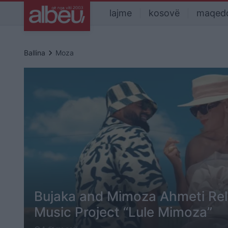
lajme
kosovë
maqed
keyboard_arrow_right
Ballina
Moza
Bujaka and Mimoza Ahmeti Re
Music Project “Lule Mimoza”