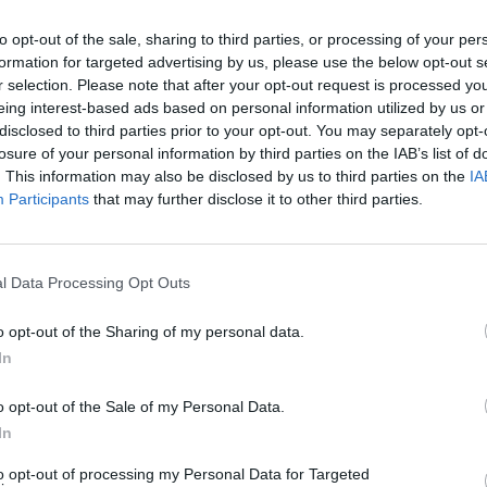
to opt-out of the sale, sharing to third parties, or processing of your per
formation for targeted advertising by us, please use the below opt-out s
Ilir Shaqiri s`përmbahet,
r selection. Please note that after your opt-out request is processed y
shpërthen me ofendime 
eing interest-based ads based on personal information utilized by us or
ndaj Mozës: Bir k*rve…
disclosed to third parties prior to your opt-out. You may separately opt-
09:08 / 25/05/2026
schedule
losure of your personal information by third parties on the IAB’s list of
. This information may also be disclosed by us to third parties on the
IA
Participants
that may further disclose it to other third parties.
l Data Processing Opt Outs
o opt-out of the Sharing of my personal data.
In
o opt-out of the Sale of my Personal Data.
, kishte probleme”/ Vajza
“O Zhak mos i hy Mozës 
In
rëfen sakrificat dhe
kushëriri i Mimoza Ahmet
e poetes
komenton përplasjen në
to opt-out of processing my Personal Data for Targeted
VIP”