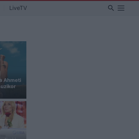
search
LiveTV
a Ahmeti
muzikor