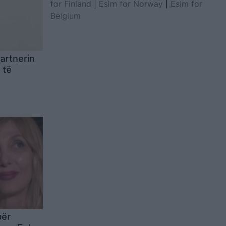
for Finland
|
Esim for Norway
|
Esim for
Belgium
partnerin
 të
për