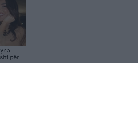
ayna
sht për