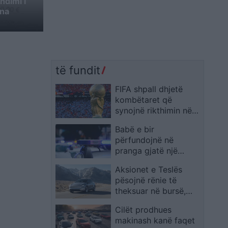
ndimi i
ana
të fundit
FIFA shpall dhjetë
kombëtaret që
synojnë rikthimin në
Kupën e Botës 2030
Babë e bir
përfundojnë në
pranga gjatë një
operacioni në Shkup,
Aksionet e Teslës
sekuestrohen 5 kg
pësojnë rënie të
kanabis
theksuar në bursë,
pavarësisht rritjes së
Cilët prodhues
shitjeve
makinash kanë faqet