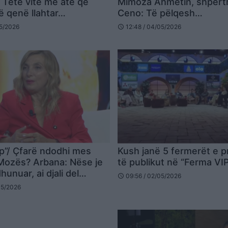
: Tetë vite me atë që
Mimoza Ahmetin, shpërt
ë qenë llahtar…
Ceno: Të pëlqesh…
05/2026
12:48 / 04/05/2026
schedule
p”/ Çfarë ndodhi mes
Kush janë 5 fermerët e p
Mozës? Arbana: Nëse je
të publikut në “Ferma VI
hunuar, ai djali del
09:56 / 02/05/2026
schedule
05/2026