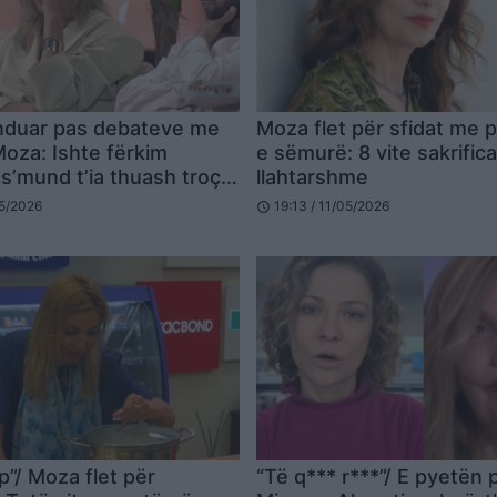
ënduar pas debateve me
Moza flet për sfidat me 
oza: Ishte fërkim
e sëmurë: 8 vite sakrifica
s’mund t’ia thuash troç
llahtarshme
ur
05/2026
19:13 / 11/05/2026
schedule
p”/ Moza flet për
“Të q*** r***”/ E pyetën 