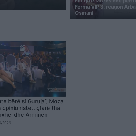
Fitorja e Mozës dhe përfu
Ferma VIP 3, reagon Arb
Osmani
hte bërë si Guruja”, Moza
opinionistët, çfarë tha
inxhel dhe Arminën
06/2026