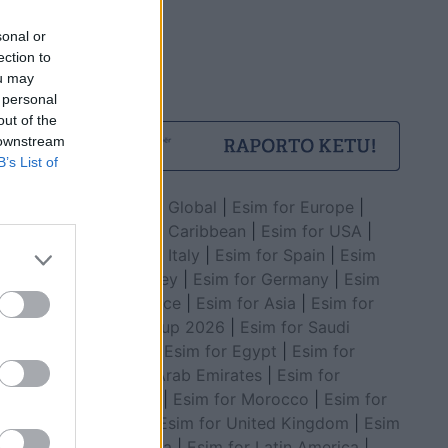
sonal or
ection to
ou may
të rënda
 personal
out of the
 downstream
B’s List of
Esim for Global
|
Esim for Europe
|
Esim for Caribbean
|
Esim for USA
|
Esim for Italy
|
Esim for Spain
|
Esim
for Turkey
|
Esim for Germany
|
Esim
for Greece
|
Esim for Asia
|
Esim for
World Cup 2026
|
Esim for Saudi
Arabia
|
Esim for Egypt
|
Esim for
United Arab Emirates
|
Esim for
në hak”,
Balkans
|
Esim for Morocco
|
Esim for
it
China
|
Esim for United Kingdom
|
Esim
 “Ferma
for Africa
|
Esim for Latin America
|