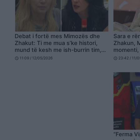
Debat i fortë mes Mimozës dhe
Sara e r
Zhakut: Ti me mua s’ke histori,
Zhakun, M
mund të kesh me ish-burrin tim,
momenti, 
Servile, e pafytyrë…
pa e njoh
11:09 / 12/05/2026
23:42 / 11/
schedule
schedule
“Ferma Vi