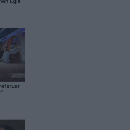
hen Egla
referuar
P”