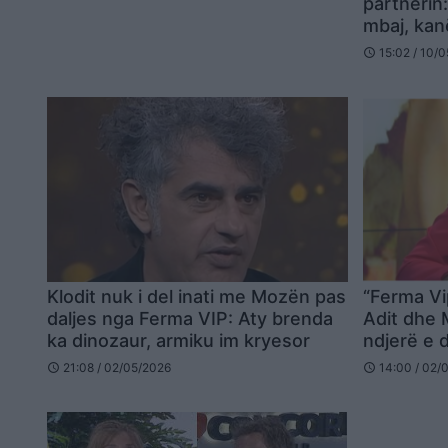
partnerin
mbaj, kan
15:02 / 10/
schedule
Klodit nuk i del inati me Mozën pas
“Ferma Vi
daljes nga Ferma VIP: Aty brenda
Adit dhe 
ka dinozaur, armiku im kryesor
ndjerë e d
jashtë…
21:08 / 02/05/2026
14:00 / 02/
schedule
schedule