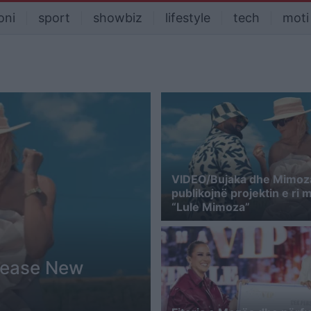
oni
sport
showbiz
lifestyle
tech
moti
VIDEO/Bujaka dhe Mimoz
publikojnë projektin e ri 
“Lule Mimoza”
lease New