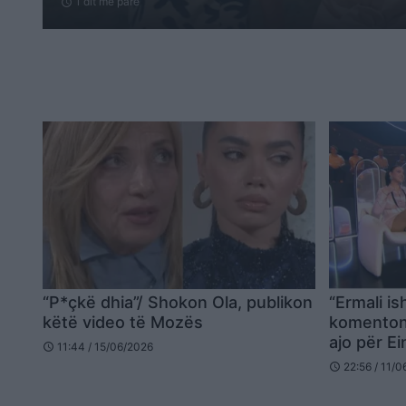
1 dit me parë
schedule
“P*çkë dhia”/ Shokon Ola, publikon
“Ermali is
këtë video të Mozës
komenton 
ajo për E
11:44 / 15/06/2026
schedule
22:56 / 11/
schedule