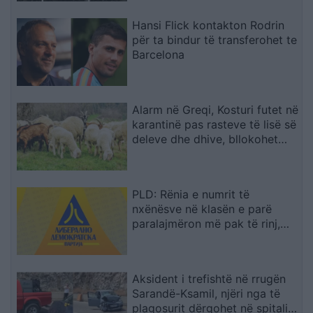
Hansi Flick kontakton Rodrin
për ta bindur të transferohet te
Barcelona
Alarm në Greqi, Kosturi futet në
karantinë pas rasteve të lisë së
deleve dhe dhive, bllokohet
lëvizja e bagëtive
PLD: Rënia e numrit të
nxënësve në klasën e parë
paralajmëron më pak të rinj,
fuqi punëtore dhe perspektivë
për Maqedoninë
Aksident i trefishtë në rrugën
Sarandë-Ksamil, njëri nga të
plagosurit dërgohet në spitalin