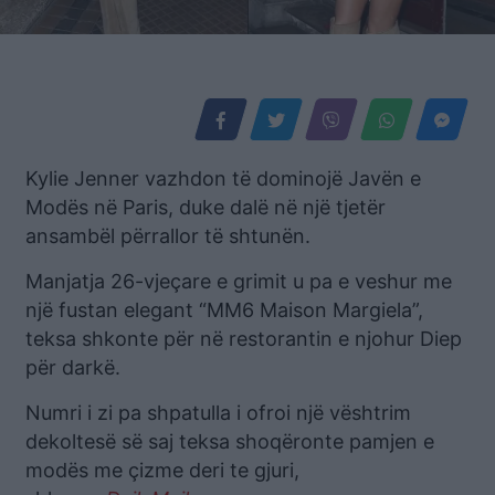
Kylie Jenner vazhdon të dominojë Javën e
Modës në Paris, duke dalë në një tjetër
ansambël përrallor të shtunën.
Manjatja 26-vjeçare e grimit u pa e veshur me
një fustan elegant “MM6 Maison Margiela”,
teksa shkonte për në restorantin e njohur Diep
për darkë.
Numri i zi pa shpatulla i ofroi një vështrim
dekoltesë së saj teksa shoqëronte pamjen e
modës me çizme deri te gjuri,