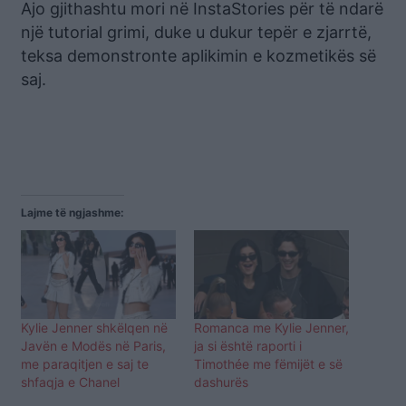
Ajo gjithashtu mori në InstaStories për të ndarë
një tutorial grimi, duke u dukur tepër e zjarrtë,
teksa demonstronte aplikimin e kozmetikës së
saj.
Lajme të ngjashme:
Kylie Jenner shkëlqen në
Romanca me Kylie Jenner,
Javën e Modës në Paris,
ja si është raporti i
me paraqitjen e saj te
Timothée me fëmijët e së
shfaqja e Chanel
dashurës