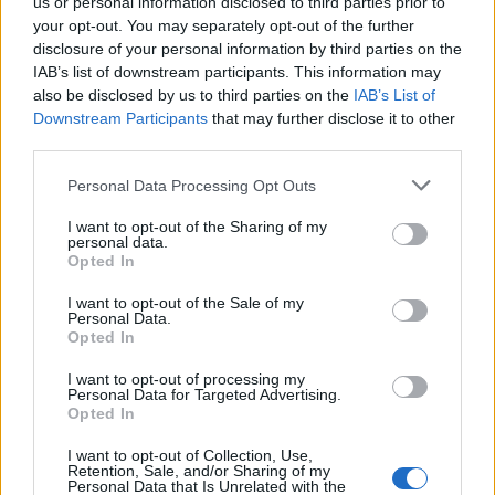
us or personal information disclosed to third parties prior to
komenti i Brikenës merr
e Vlorës, 70-80 vizita dhe
your opt-out. You may separately opt-out of the further
gjithë vëmendjen
35 shtrime çdo ditë
disclosure of your personal information by third parties on the
IAB’s list of downstream participants. This information may
also be disclosed by us to third parties on the
IAB’s List of
Downstream Participants
that may further disclose it to other
third parties.
Personal Data Processing Opt Outs
I want to opt-out of the Sharing of my
Ariana Grande sqaron
Verë dhe Portokalle”
personal data.
Opted In
tërheqjen e përkohshme
mbërrin në Elbasan,
nga jeta publike: E
qindra qytetarë shijojnë
I want to opt-out of the Sale of my
planifikoja prej kohësh
humorin e trupës
Personal Data.
Opted In
I want to opt-out of processing my
Personal Data for Targeted Advertising.
Opted In
I want to opt-out of Collection, Use,
Retention, Sale, and/or Sharing of my
Personal Data that Is Unrelated with the
FOTO/ Selin dhe Kristi nuk
Foto/ Sydney Sweeney