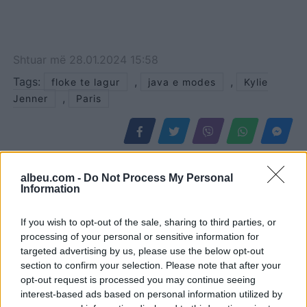
Shtuar
më
28.01.2024 15:58
Tags:
,
,
floke te lagur
java e modes
Kylie
,
Jenner
Paris
albeu.com -
Do Not Process My Personal
Information
If you wish to opt-out of the sale, sharing to third parties, or
processing of your personal or sensitive information for
targeted advertising by us, please use the below opt-out
section to confirm your selection. Please note that after your
opt-out request is processed you may continue seeing
interest-based ads based on personal information utilized by
Mateo poston foto,
Fluks i lartë në Pediatrinë