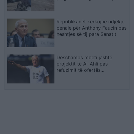
e Traumës në Tiranë
Republikanët kërkojnë ndjekje
penale për Anthony Faucin pas
heshtjes së tij para Senatit
Deschamps mbeti jashtë
projektit të Al-Ahli pas
refuzimit të ofertës
multimilionëshe