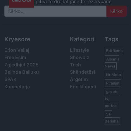
gjitha të drejtat janë të rezervuara!
Search
Kryesore
Kategori
Tags
Erion Veliaj
Lifestyle
Edi Rama
Free Esim
Showbiz
Albania
Zgjedhjet 2025
Tech
News
Belinda Balluku
Shëndetësi
Ilir Meta
SPAK
Argetim
Piranjat
Kombëtarja
Enciklopedi
gazeta,
tv,
portale
Sali
Berisha