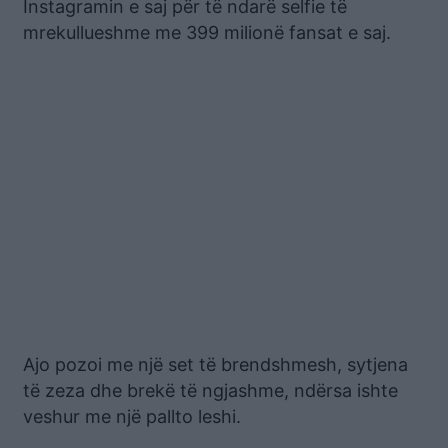
Instagramin e saj për të ndarë selfie të
mrekullueshme me 399 milionë fansat e saj.
Ajo pozoi me një set të brendshmesh, sytjena
të zeza dhe brekë të ngjashme, ndërsa ishte
veshur me një pallto leshi.