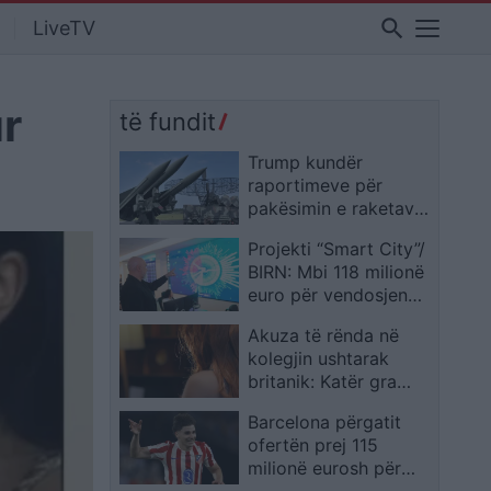
search
LiveTV
ur
të fundit
Trump kundër
raportimeve për
pakësimin e raketave
amerikane: Kemi më
Projekti “Smart City”/
shumë municione se
BIRN: Mbi 118 milionë
çdo vend tjetër
euro për vendosjen
kamerave inteligjente,
Akuza të rënda në
por kush e garanton
kolegjin ushtarak
sigurinë?! Prindër dhe
britanik: Katër gra
ekspertë të alarmuar
denoncojnë
për rrezikun e
Barcelona përgatit
përdhunime dhe
mundshëm kibernetik
ofertën prej 115
sulme seksuale
milionë eurosh për
Julian Alvarez dhe