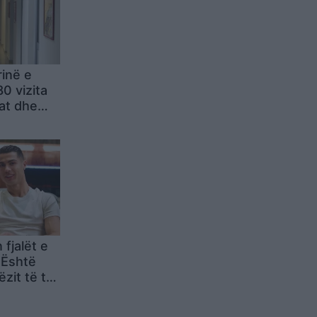
rinë e
80 vizita
zat dhe
fjalët e
: Është
zit të të