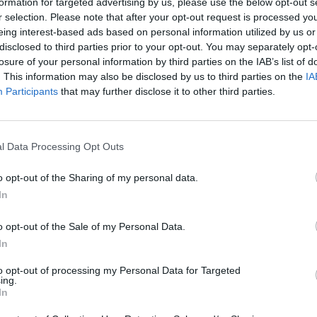
formation for targeted advertising by us, please use the below opt-out s
r selection. Please note that after your opt-out request is processed y
eing interest-based ads based on personal information utilized by us or
disclosed to third parties prior to your opt-out. You may separately opt-
losure of your personal information by third parties on the IAB’s list of
. This information may also be disclosed by us to third parties on the
IA
Participants
that may further disclose it to other third parties.
l Data Processing Opt Outs
o opt-out of the Sharing of my personal data.
In
o opt-out of the Sale of my Personal Data.
In
Island, Ueda dhe Arlind në pritje
FOTO/ Ueda dhe Arlindi bëhen pri
ë tyre të parë, reagon Xhoana
herë të parë
to opt-out of processing my Personal Data for Targeted
ing.
In