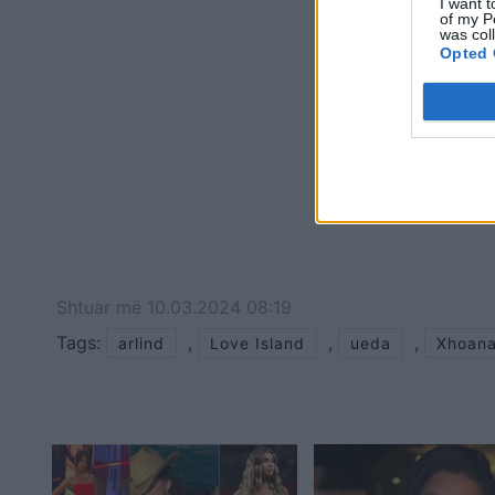
I want t
of my P
was col
Opted 
Shtuar
më
10.03.2024 08:19
Tags:
,
,
,
arlind
Love Island
ueda
Xhoan