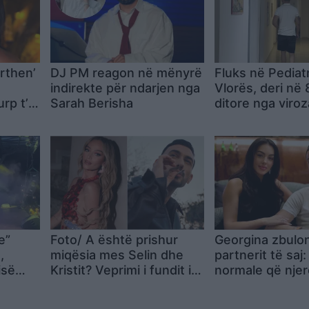
ërthen’
DJ PM reagon në mënyrë
Fluks në Pediat
indirekte për ndarjen nga
Vlorës, deri në 
rp t’i
Sarah Berisha
ditore nga viro
hkruash
alergjitë
e”
Foto/ A është prishur
Georgina zbulon 
,
miqësia mes Selin dhe
partnerit të saj
isë
Kristit? Veprimi i fundit i
normale që njerë
e në
ish-banorëve të Big
kenë zili…
Brother VIP 5