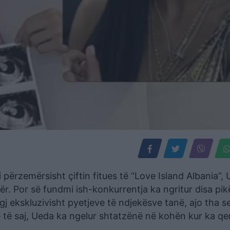
përzemërsisht çiftin fitues të “Love Island Albania”,
ër. Por së fundmi ish-konkurrentja ka ngritur disa pik
igj ekskluzivisht pyetjeve të ndjekësve tanë, ajo tha se
ve të saj, Ueda ka ngelur shtatzënë në kohën kur ka q