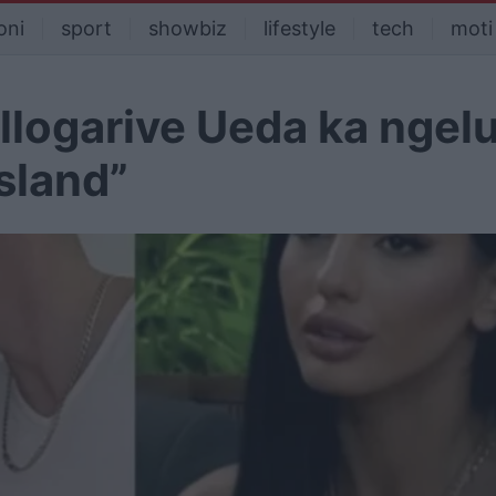
oni
sport
showbiz
lifestyle
tech
moti
llogarive Ueda ka ngel
sland”