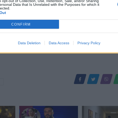
o opt-out of Collection, Use, Retention, Sale, and/or Sharing
ersonal Data that Is Unrelated with the Purposes for which it
lected.
Out
CONFIRM
Data Deletion
Data Access
Privacy Policy
a