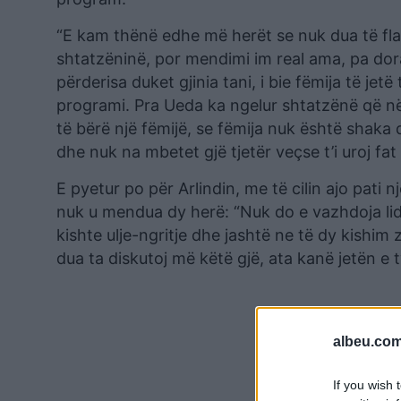
“E kam thënë edhe më herët se nuk dua të flas 
shtatzëninë, por mendimi im real ama, pa dora
përderisa duket gjinia tani, i bie fëmija të j
programi. Pra Ueda ka ngelur shtatzënë që 
të bërë një fëmijë, se fëmija nuk është shaka 
dhe nuk na mbetet gjë tjetër veçse t’i uroj fat
E pyetur po për Arlindin, me të cilin ajo pati 
nuk u mendua dy herë: “Nuk do e vazhdoja lid
kishte ulje-ngritje dhe jashtë ne të dy kishi
dua ta diskutoj më këtë gjë, ata kanë jetën e t
albeu.com
If you wish 