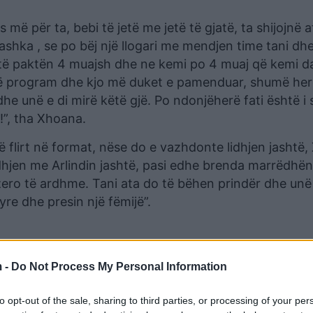
më për ta, bebi të jetë me jetë të gjatë, ta shijojnë a
shka , se po bëj një llogari me mendjen time tani dh
etë të paktën 4 muajsh dhe ne kemi po 4 muaj që kemi d
në program dhe kjo më duket e pamenduar, shumë her
dhe unë e di mirë këtë gjë. Po ndonjëherë fati është i
 !”, tha Xhoana.
një flirt në format, nëse do e vazhdonte lidhjen jashtë
hjen me Arlindin jashtë, pasi edhe brenda marrëdhën
m zero të ardhme. Tani ata do të bëhen prindër dhe un
yre dhe presin një fëmijë”.
 -
Do Not Process My Personal Information
to opt-out of the sale, sharing to third parties, or processing of your per