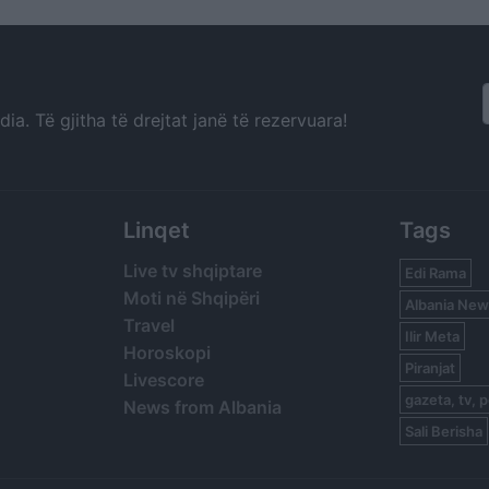
a. Të gjitha të drejtat janë të rezervuara!
Linqet
Tags
Live tv shqiptare
Edi Rama
Moti në Shqipëri
Albania New
Travel
Ilir Meta
Horoskopi
Piranjat
Livescore
gazeta, tv, p
News from Albania
Sali Berisha