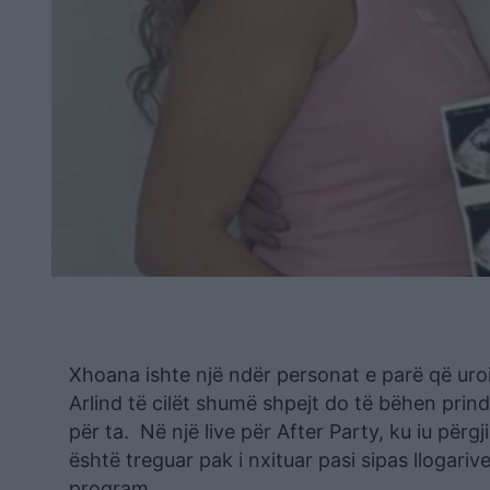
Xhoana ishte një ndër personat e parë që uroi 
Arlind të cilët shumë shpejt do të bëhen prind
për ta. Në një live për After Party, ku iu përgj
është treguar pak i nxituar pasi sipas llogari
program.