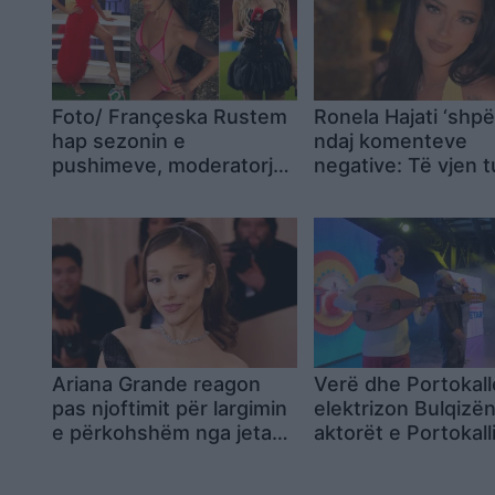
Foto/ Françeska Rustem
Ronela Hajati ‘shp
hap sezonin e
ndaj komenteve
pushimeve, moderatorja
negative: Të vjen tu
e Top Channel tërheq
lexosh, jo më t’i s
vëmendjen me pozat nga
deti
Ariana Grande reagon
Verë dhe Portokall
pas njoftimit për largimin
elektrizon Bulqizën
e përkohshëm nga jeta
aktorët e Portokall
publike: E kisha menduar
dhurojnë emocion
prej kohësh
qytetin minator