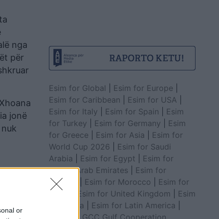
ta
e
alë nga
ët për
 shkruar
Esim for Global
|
Esim for Europe
|
Esim for Caribbean
|
Esim for USA
|
, Xhoana
Esim for Italy
|
Esim for Spain
|
Esim
ia jonë
for Turkey
|
Esim for Germany
|
Esim
ë nuk
for Greece
|
Esim for Asia
|
Esim for
World Cup 2026
|
Esim for Saudi
Arabia
|
Esim for Egypt
|
Esim for
United Arab Emirates
|
Esim for
Balkans
|
Esim for Morocco
|
Esim for
China
|
Esim for United Kingdom
|
Esim
for Africa
|
Esim for Latin America
|
sonal or
Esim for GCC Gulf Cooperation