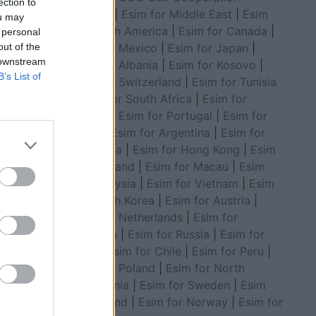
ection to
Council
|
Esim for Middle East
|
Esim
ou may
for South America
|
Esim for Canada
|
 personal
Esim for Mexico
|
Esim for Japan
|
out of the
 downstream
Esim for Albania
|
Esim for Kosovo
|
B’s List of
Esim for Switzerland
|
Esim for Tunisia
|
Esim for South Africa
|
Esim for
Algeria
|
Esim for Portugal
|
Esim for
Brazil
|
Esim for Argentina
|
Esim for
Colombia
|
Esim for Hong Kong
|
Esim
for Thailand
|
Esim for Macau
|
Esim
for Malaysia
|
Esim for Vietnam
|
Esim
for South Korea
|
Esim for Austria
|
Esim for Netherlands
|
Esim for
Australia
|
Esim for Russia
|
Esim for
India
|
Esim for Chile
|
Esim for Peru
|
ndër për
Esim for Poland
|
Esim for North
Macedonia
|
Esim for Sweden
|
Esim
for Finland
|
Esim for Norway
|
Esim for