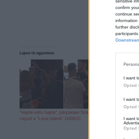
sensitive in
confirm you
continue se
information 
further disc
participants
Downstream 
Lajme të ngjashme:
Persona
I want t
Opted 
I want t
Opted 
“Hajde këtu hajde”, përplasen fizikisht 2
Çifti i Love 
vajzat e “Love Island” (VIDEO)
të fëmijës s
I want 
Advertis
Opted 