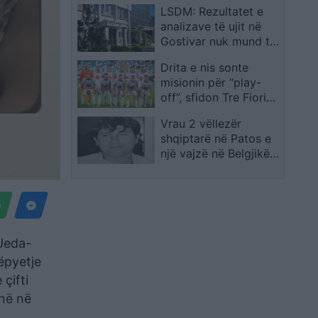
LSDM: Rezultatet e
synon marrëveshjen
analizave të ujit në
përfundimtare
Gostivar nuk mund të
presin deri më 20
Drita e nis sonte
gusht, ndërkohë
misionin për “play-
njerëzit po helmohen
off”, sfidon Tre Fiorin
në San Marino
Vrau 2 vëllezër
shqiptarë në Patos e
një vajzë në Belgjikë,
ekstradohet nga
SHBA, Sokol Hoxha
 Ueda-
ëpyetje
 çifti
enë në