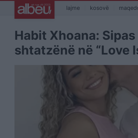
lajme
kosovë
maqed
Habit Xhoana: Sipas 
shtatzënë në “Love I