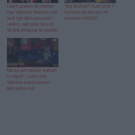
Laerti pranon të ndahet
“Big Brother”/ Kush janë 7
nga Valbona! Banorët nuk
banorët që shkuan në
janë më një konkurrent i
nominim (VIDEO)
vetëm, njëri prej tyre do
të lërë shtëpinë të martën
Më ke përmendur babain
e ndjerë”, Laerti dhe
Valbona ballafaqohen:
Mos aktro më!