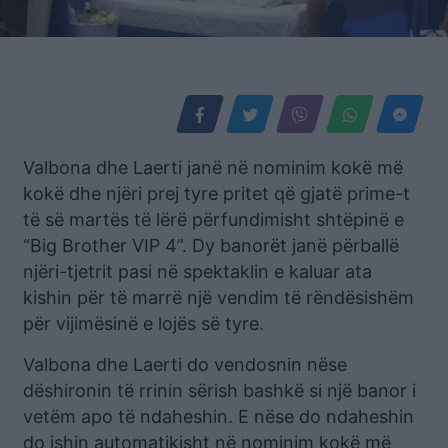
Valbona dhe Laerti janë në nominim kokë më
kokë dhe njëri prej tyre pritet që gjatë prime-t
të së martës të lërë përfundimisht shtëpinë e
“Big Brother VIP 4”. Dy banorët janë përballë
njëri-tjetrit pasi në spektaklin e kaluar ata
kishin për të marrë një vendim të rëndësishëm
për vijimësinë e lojës së tyre.
Valbona dhe Laerti do vendosnin nëse
dëshironin të rrinin sërish bashkë si një banor i
vetëm apo të ndaheshin. E nëse do ndaheshin
do ishin automatikisht në nominim kokë më