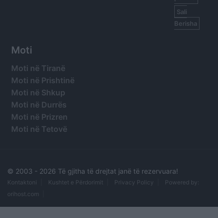
Sali
Berisha
Moti
Moti në Tiranë
Moti në Prishtinë
Moti në Shkup
Moti në Durrës
Moti në Prizren
Moti në Tetovë
© 2003 -
2026 Të gjitha të drejtat janë të rezervuara!
Kontaktoni
Kushtet e Përdorimit
Privacy Policy
Powered by:
orihost.com