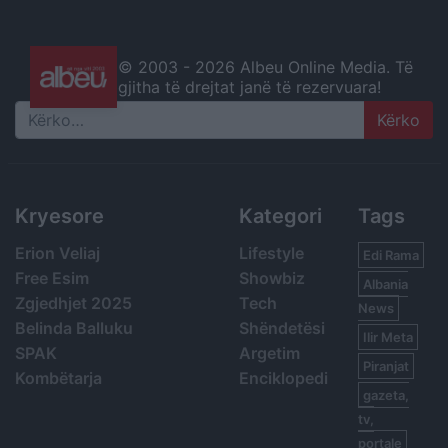
© 2003 -
2026 Albeu Online Media. Të
gjitha të drejtat janë të rezervuara!
Search
Kryesore
Kategori
Tags
Erion Veliaj
Lifestyle
Edi Rama
Free Esim
Showbiz
Albania
Zgjedhjet 2025
Tech
News
Belinda Balluku
Shëndetësi
Ilir Meta
SPAK
Argetim
Piranjat
Kombëtarja
Enciklopedi
gazeta,
tv,
portale