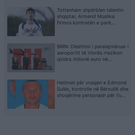
miratimin e tij
Tottenham shpërblen talentin
shqiptar, Armend Muslika
firmos kontratën e parë
profesioniste
BIRN: Dështimi i paralajmëruar i
aeroportit të Vlorës rrezikon
qindra milionë euro në
arbitrazh
Hetimet për vrasjen e Edmond
Sulës, kontrolle në Bërxullë dhe
shoqërime personash për t’u
marrë në pyetje