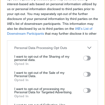
interest-based ads based on personal information utilized by
us or personal information disclosed to third parties prior to
your opt-out. You may separately opt-out of the further
Veprimi i Ernest Muçit,
Hetimet për vrasjen e
disclosure of your personal information by third parties on the
reagon presidenti i
Edmond Sulës, kontrolle
IAB’s list of downstream participants. This information may
Trabzonsporit: Më preku
në Bërxullë dhe
also be disclosed by us to third parties on the
IAB’s List of
mua dhe të gjithë lojtarët
shoqërime personash për
Downstream Participants
that may further disclose it to other
t’u marrë në pyetje
third parties.
Personal Data Processing Opt Outs
I want to opt-out of the Sharing of my
personal data.
Opted In
Argjentina e “dashuruar”
Këmbimi valutor/ Me sa
I want to opt-out of the Sale of my
me Infantinon, federata
blihen e shiten dollari dhe
Personal Data.
del me deklaratë zyrtare:
euro, çfarë ndodh me
Opted In
Model transparent
monedhat e tjera
I want to opt-out of processing my
Personal Data for Targeted Advertising.
Opted In