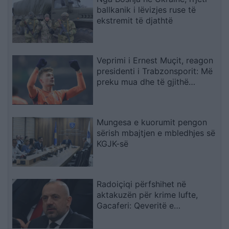
ballkanik i lëvizjes ruse të
ekstremit të djathtë
Veprimi i Ernest Muçit, reagon
presidenti i Trabzonsporit: Më
preku mua dhe të gjithë
lojtarët
Mungesa e kuorumit pengon
sërish mbajtjen e mbledhjes së
KGJK-së
Radoiçiqi përfshihet në
aktakuzën për krime lufte,
Gacaferi: Qeveritë e
mëparshme të PDK-së, LDK-së
dhe AAK-së prisnin 8-10 orë