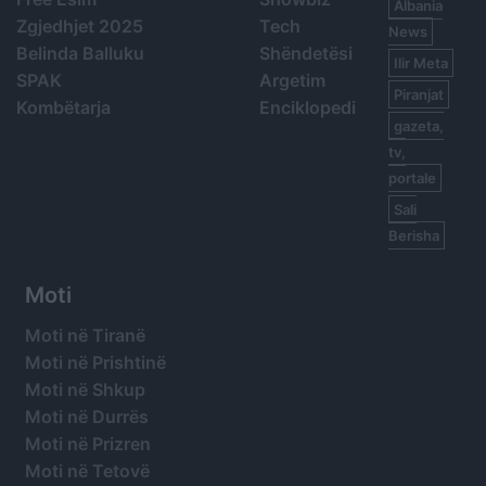
Albania
Zgjedhjet 2025
Tech
News
Belinda Balluku
Shëndetësi
Ilir Meta
SPAK
Argetim
Piranjat
Kombëtarja
Enciklopedi
gazeta,
tv,
portale
Sali
Berisha
Moti
Moti në Tiranë
Moti në Prishtinë
Moti në Shkup
Moti në Durrës
Moti në Prizren
Moti në Tetovë