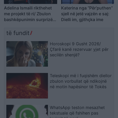
Adelina Ismaili rikthehet
Katerina nga “Për’puthen”
me projekt të ri/ Zbulon
sjell në jetë vajzën e saj:
bashkëpunimin surprizë
Dielli im, gjithçka ime
me Gimbo-n
të fundit
Horoskopi 9 Gusht 2026/
Çfarë kanë rezervuar yjet për
secilën shenjë?
Teleskopi më i fuqishëm diellor
zbulon vorbullat që ndikojnë
në motin hapësinor të Tokës
WhatsApp teston mesazhet
tekstuale që fshihen pas