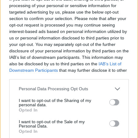
processing of your personal or sensitive information for
targeted advertising by us, please use the below opt-out
section to confirm your selection. Please note that after your
opt-out request is processed you may continue seeing
interest-based ads based on personal information utilized by
us or personal information disclosed to third parties prior to
your opt-out. You may separately opt-out of the further
disclosure of your personal information by third parties on the
IAB’s list of downstream participants. This information may
also be disclosed by us to third parties on the
IAB’s List of
Downstream Participants
that may further disclose it to other
Fluks pacientësh në
Ariana Grande sqaron
third parties.
Pediatrinë e Vlorës, 70-80
tërheqjen e përkohshme
vizita dhe 35 shtrime çdo
nga jeta publike: Ishte një
Personal Data Processing Opt Outs
ditë
zgjedhje e menduar prej
kohësh
I want to opt-out of the Sharing of my
personal data.
Opted In
I want to opt-out of the Sale of my
Personal Data.
Opted In