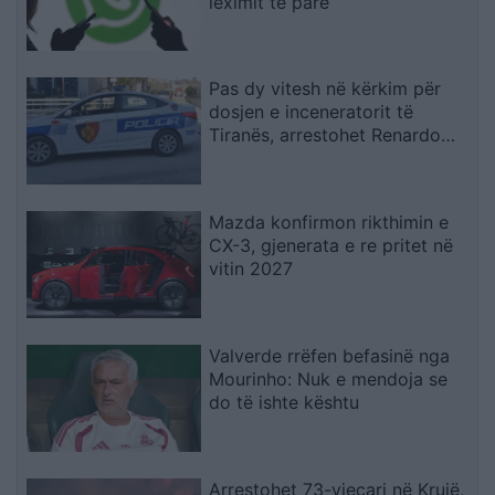
leximit të parë
Pas dy vitesh në kërkim për
dosjen e inceneratorit të
Tiranës, arrestohet Renardo
Nallbani në Palasë
Mazda konfirmon rikthimin e
CX-3, gjenerata e re pritet në
vitin 2027
Valverde rrëfen befasinë nga
Mourinho: Nuk e mendoja se
do të ishte kështu
Arrestohet 73-vjeçari në Krujë,