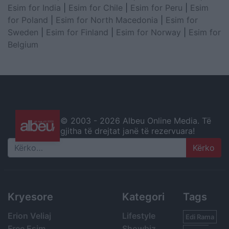
Esim for India
|
Esim for Chile
|
Esim for Peru
|
Esim
for Poland
|
Esim for North Macedonia
|
Esim for
Sweden
|
Esim for Finland
|
Esim for Norway
|
Esim for
Belgium
© 2003 -
2026 Albeu Online Media. Të
gjitha të drejtat janë të rezervuara!
Search
Kryesore
Kategori
Tags
Erion Veliaj
Lifestyle
Edi Rama
Free Esim
Showbiz