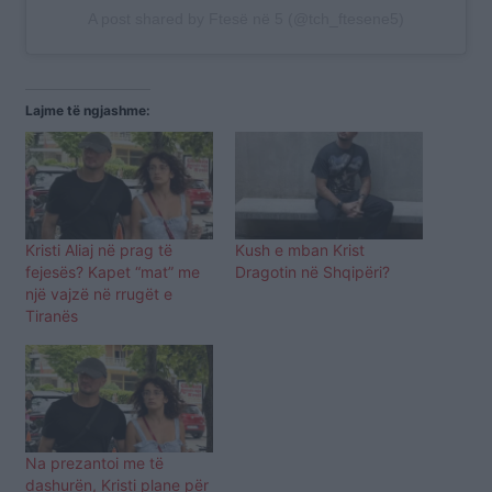
A post shared by Ftesë në 5 (@tch_ftesene5)
Lajme të ngjashme:
Kristi Aliaj në prag të
Kush e mban Krist
fejesës? Kapet “mat” me
Dragotin në Shqipëri?
një vajzë në rrugët e
Tiranës
Na prezantoi me të
dashurën, Kristi plane për