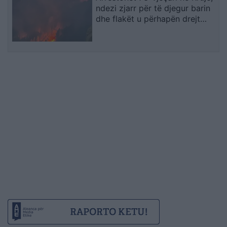
ndezi zjarr për të djegur barin
dhe flakët u përhapën drejt
malit