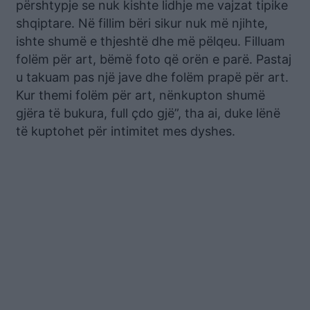
përshtypje se nuk kishte lidhje me vajzat tipike
shqiptare. Në fillim bëri sikur nuk më njihte,
ishte shumë e thjeshtë dhe më pëlqeu. Filluam
folëm për art, bëmë foto që orën e parë. Pastaj
u takuam pas një jave dhe folëm prapë për art.
Kur themi folëm për art, nënkupton shumë
gjëra të bukura, full çdo gjë”, tha ai, duke lënë
të kuptohet për intimitet mes dyshes.