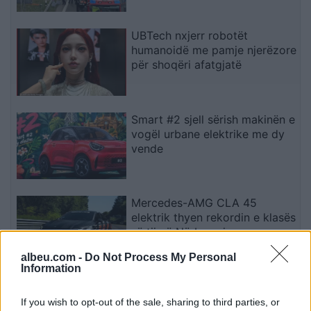
UBTech nxjerr robotët
humanoidë me pamje njerëzore
për shoqëri afatgjatë
Smart #2 sjell sërish makinën e
vogël urbane elektrike me dy
vende
Mercedes-AMG CLA 45
elektrik thyen rekordin e klasës
së tij në Nürburgring
albeu.com -
Do Not Process My Personal
Information
Teleskopi më i fuqishëm diellor
zbulon vorbullat që ndikojnë
If you wish to opt-out of the sale, sharing to third parties, or