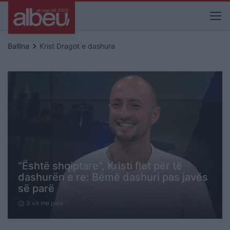
keyboard_arrow_right
Ballina
Krist Dragot e dashura
“Është shqiptare”, Kristi flet për të
dashurën e re: Bëmë dashuri pas javës
së parë
3 vit me parë
schedule