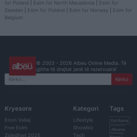
for Poland
|
Esim for North Macedonia
|
Esim for
Sweden
|
Esim for Finland
|
Esim for Norway
|
Esim for
Belgium
© 2003 -
2026 Albeu Online Media. Të
gjitha të drejtat janë të rezervuara!
Search
Kryesore
Kategori
Tags
Erion Veliaj
Lifestyle
Edi Rama
Free Esim
Showbiz
Albania
Zgjedhjet 2025
Tech
News