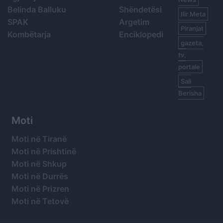
Belinda Balluku
Shëndetësi
Ilir Meta
SPAK
Argetim
Piranjat
Kombëtarja
Enciklopedi
gazeta,
tv,
portale
Sali
Berisha
Moti
Moti në Tiranë
Moti në Prishtinë
Moti në Shkup
Moti në Durrës
Moti në Prizren
Moti në Tetovë