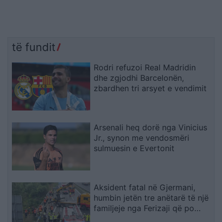
të fundit
Rodri refuzoi Real Madridin
dhe zgjodhi Barcelonën,
zbardhen tri arsyet e vendimit
Arsenali heq dorë nga Vinicius
Jr., synon me vendosmëri
sulmuesin e Evertonit
Aksident fatal në Gjermani,
humbin jetën tre anëtarë të një
familjeje nga Ferizaji që po
ktheheshin nga Kosova