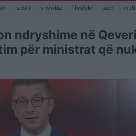
oni
sport
showbiz
lifestyle
tech
moti
on ndryshime në Qeveri
tim për ministrat që nu