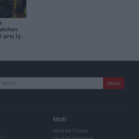
s
alohen
ë prej tyre
eri
Search
Moti
Moti në Tiranë
Moti në Prishtinë