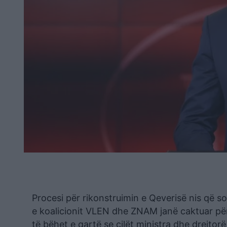
Procesi për rikonstruimin e Qeverisë nis që s
e koalicionit VLEN dhe ZNAM janë caktuar pë
të bëhet e qartë se cilët ministra dhe drejto