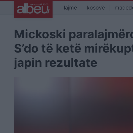
lajme
kosovë
maqed
Mickoski paralajmër
S’do të ketë mirëkup
japin rezultate