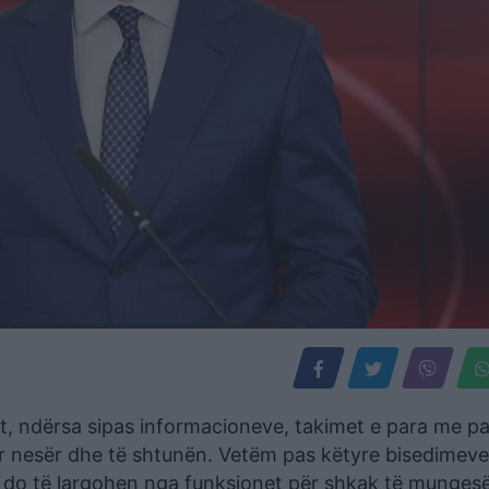
ot, ndërsa sipas informacioneve, takimet e para me p
r nesër dhe të shtunën. Vetëm pas këtyre bisedimeve 
rë do të largohen nga funksionet për shkak të munges