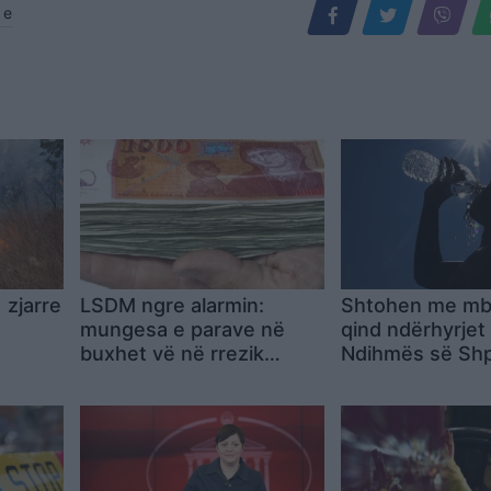
 e
 zjarre
LSDM ngre alarmin:
Shtohen me mbi
mungesa e parave në
qind ndërhyrjet
buxhet vë në rrezik
Ndihmës së Shp
pensionet
Tetovë për shka
vapës