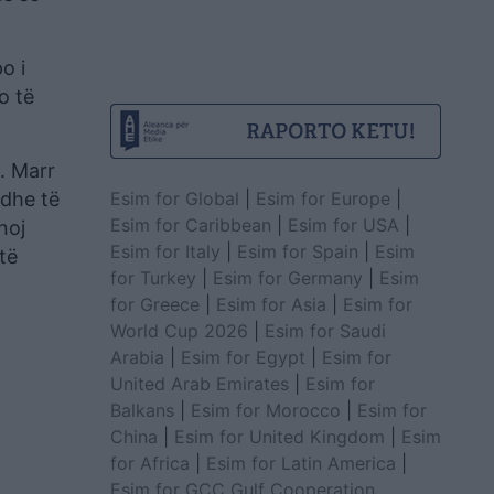
o i
o të
n. Marr
Esim for Global
|
Esim for Europe
|
edhe të
Esim for Caribbean
|
Esim for USA
|
noj
Esim for Italy
|
Esim for Spain
|
Esim
të
for Turkey
|
Esim for Germany
|
Esim
for Greece
|
Esim for Asia
|
Esim for
World Cup 2026
|
Esim for Saudi
Arabia
|
Esim for Egypt
|
Esim for
United Arab Emirates
|
Esim for
Balkans
|
Esim for Morocco
|
Esim for
China
|
Esim for United Kingdom
|
Esim
for Africa
|
Esim for Latin America
|
Esim for GCC Gulf Cooperation