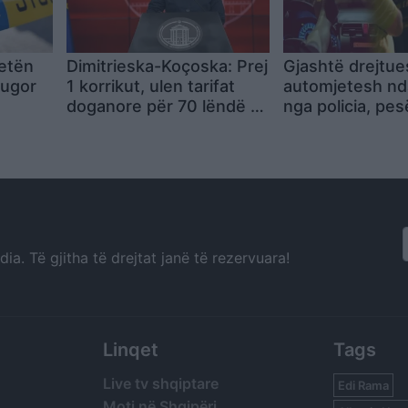
jetën
Dimitrieska-Koçoska: Prej
Gjashtë drejtue
rugor
1 korrikut, ulen tarifat
automjetesh nd
doganore për 70 lëndë të
nga policia, pes
para dhe produkte të
pa patentë shof
ndërmjetme
a. Të gjitha të drejtat janë të rezervuara!
Linqet
Tags
Live tv shqiptare
Edi Rama
Moti në Shqipëri