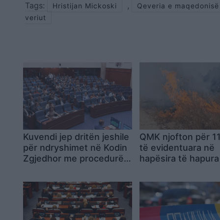
Tags:
,
Hristijan Mickoski
Qeveria e maqedonisë
veriut
Kuvendi jep dritën jeshile
QMK njofton për 11
për ndryshimet në Kodin
të evidentuara në
Zgjedhor me procedurë
hapësira të hapura
të shkurtuar