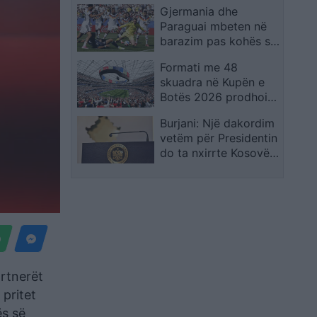
Gjermania dhe
shpreh dhimbjen që
Paraguai mbeten në
ndiejmë
barazim pas kohës së
rregullt, kualifikimi
Formati me 48
vendoset në
skuadra në Kupën e
vazhdime
Botës 2026 prodhoi
rrëfime të veçanta,
Burjani: Një dakordim
por favoritët mbetën
vetëm për Presidentin
thuajse të paprekur
do ta nxirrte Kosovën
nga ngërçi politik
artnerët
pritet
ës së