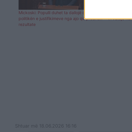
Mickoski: Populli duhet ta dallojë qartë
Mickoski: A
politikën e justifikimeve nga ajo që prodhon
t’i votojë n
rezultate
Shtuar
më
18.06.2026 16:16