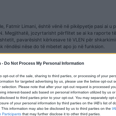
le, Fatmir Limani, është vënë në pikëpyetje pasi ai u 
egjithatë, jozyrtarisht përflitet se ai ka raporte të
tetit, pavarësisht kërkesave të VLEN për shkarkimin 
ak rëndësi nëse do të mbetet apo jo në funksion.
ndit duhet të shohim që t’i parandalojmë këto raste dh
 -
Do Not Process My Personal Information
 ardhshëm. Sa kanë qenë dhe sa kanë kaluar dhe sa mi
se çfarë gjurme kemi lënë ne në këto salla dhe në ato 
to opt-out of the sale, sharing to third parties, or processing of your per
formation for targeted advertising by us, please use the below opt-out s
r selection. Please note that after your opt-out request is processed y
zëvendëskryeministri për qeverisje të mirë, Arben Fe
eing interest-based ads based on personal information utilized by us or
 dorëheqja e tij është pranuar. Burime jozyrtare bëjnë 
disclosed to third parties prior to your opt-out. You may separately opt-
everisë mund të ketë edhe rishpërndarje të resorëve 
losure of your personal information by third parties on the IAB’s list of
. This information may also be disclosed by us to third parties on the
IA
Participants
that may further disclose it to other third parties.