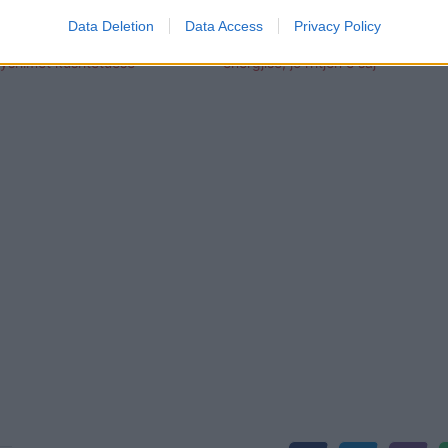
Data Deletion
Data Access
Privacy Policy
snjë deputet i VMRO-së nuk do
Mickoski: Synojmë uljen e tarifës s
dryshimet kushtetuese
energjisë, jo rritjen e saj