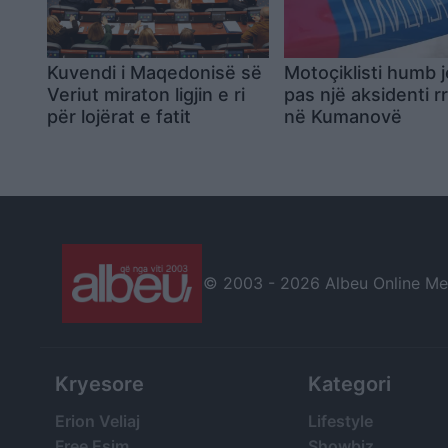
Kuvendi i Maqedonisë së
Motoçiklisti humb 
Veriut miraton ligjin e ri
pas një aksidenti r
për lojërat e fatit
në Kumanovë
© 2003 -
2026 Albeu Online Medi
Kryesore
Kategori
Erion Veliaj
Lifestyle
Free Esim
Showbiz