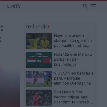
search
LiveTV
:
të fundit
k
Neymar ironizon
ekonomistin gjerman
pas kualifikimit të
Brazilit: Provoje sërish
Holanda dhe Maroku
në Botërorin e
përballen për
ardhshëm
kualifikim, ja
formacionet zyrtare
VIDEO/ Vjen befasia e
parë, Paraguai
eliminon Gjermaninë
Son Heung-min
kërkon ndjesë pas
dështimit të Koresë së
Jugut: E pamundur të