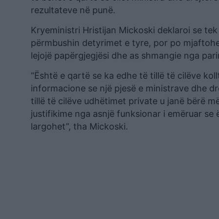
rezultateve në punë.
Kryeministri Hristijan Mickoski deklaroi se te
përmbushin detyrimet e tyre, por po mjaftohen
lejojë papërgjegjësi dhe as shmangie nga pari
“Është e qartë se ka edhe të tillë të cilëve ko
informacione se një pjesë e ministrave dhe dr
tillë të cilëve udhëtimet private u janë bërë 
justifikime nga asnjë funksionar i emëruar se 
largohet”, tha Mickoski.