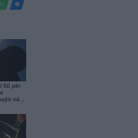
 50 për
 e
ejtë në
k të