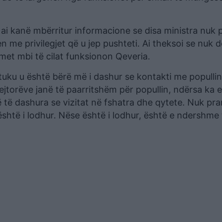
k ai kanë mbërritur informacione se disa ministra nuk p
 me privilegjet që u jep pushteti. Ai theksoi se nuk d
met mbi të cilat funksionon Qeveria.
lltuku u është bërë më i dashur se kontakti me populli
ejtorëve janë të paarritshëm për popullin, ndërsa ka 
më të dashura se vizitat në fshatra dhe qytete. Nuk pra
është i lodhur. Nëse është i lodhur, është e ndershme 