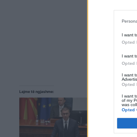
Persona
I want t
Opted 
I want t
Opted 
I want 
Advertis
Opted 
Lajme të ngjashme:
I want t
of my P
was col
Opted 