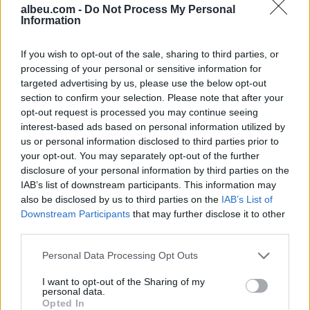
albeu.com -
Do Not Process My Personal
Information
Shtuar
më
19.10.2021 15:59
If you wish to opt-out of the sale, sharing to third parties, or
Tags:
,
,
armoa e gojes
arome e keqe
processing of your personal or sensitive information for
zgjidhje
targeted advertising by us, please use the below opt-out
section to confirm your selection. Please note that after your
opt-out request is processed you may continue seeing
interest-based ads based on personal information utilized by
us or personal information disclosed to third parties prior to
your opt-out. You may separately opt-out of the further
disclosure of your personal information by third parties on the
IAB’s list of downstream participants. This information may
also be disclosed by us to third parties on the
IAB’s List of
Downstream Participants
that may further disclose it to other
third parties.
Personal Data Processing Opt Outs
Horoskopi 9 Gusht 2026/
Çfarë përfitimesh mund të
I want to opt-out of the Sharing of my
Çfarë kanë rezervuar yjet
sjellin fistekët për
personal data.
Opted In
për secilën shenjë?
shëndetin?