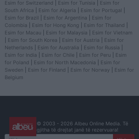
Esim for Switzerland
|
Esim for Tunisia
|
Esim for
South Africa
|
Esim for Algeria
|
Esim for Portugal
|
Esim for Brazil
|
Esim for Argentina
|
Esim for
Colombia
|
Esim for Hong Kong
|
Esim for Thailand
|
Esim for Macau
|
Esim for Malaysia
|
Esim for Vietnam
|
Esim for South Korea
|
Esim for Austria
|
Esim for
Netherlands
|
Esim for Australia
|
Esim for Russia
|
Esim for India
|
Esim for Chile
|
Esim for Peru
|
Esim
for Poland
|
Esim for North Macedonia
|
Esim for
Sweden
|
Esim for Finland
|
Esim for Norway
|
Esim for
Belgium
© 2003 -
2026 Albeu Online Media. Të
gjitha të drejtat janë të rezervuara!