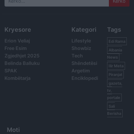
Search
Kryesore
Kategori
Tags
Erion Veliaj
Lifestyle
Edi Rama
Free Esim
Showbiz
Albania
Zgjedhjet 2025
Tech
News
Belinda Balluku
Shëndetësi
Ilir Meta
SPAK
Argetim
Piranjat
Kombëtarja
Enciklopedi
gazeta,
tv,
portale
Sali
Berisha
Moti