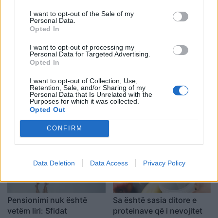
I want to opt-out of the Sale of my
Personal Data.
Opted In
I want to opt-out of processing my
Personal Data for Targeted Advertising.
Opted In
I want to opt-out of Collection, Use,
Analiza e re evidenton
Alec dhe Hilaria Baldwin:
Retention, Sale, and/or Sharing of my
Personal Data that Is Unrelated with the
lidhje mes konsumit të
shtatë fëmijë, sprova të
Purposes for which it was collected.
mishit të kuq dhe rrezikut
mëdha dhe një lidhje që i
Opted Out
për kancer pankreatik
mbajti të bashkuar
CONFIRM
Data Deletion
Data Access
Privacy Policy
Pensionimi nuk është
Sa është sasia ditore e
vetëm liri: Sfidat
proteinave që i nevojitet