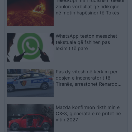
Teleskopi më i fuqishëm diellor
zbulon vorbullat që ndikojnë
në motin hapësinor të Tokës
WhatsApp teston mesazhet
tekstuale që fshihen pas
leximit të parë
Pas dy vitesh në kërkim për
dosjen e inceneratorit të
Tiranës, arrestohet Renardo
Nallbani në Palasë
Mazda konfirmon rikthimin e
CX-3, gjenerata e re pritet në
vitin 2027