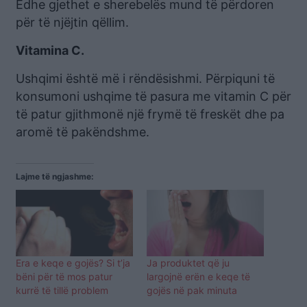
Edhe gjethet e sherebelës mund të përdoren
për të njëjtin qëllim.
Vitamina C.
Ushqimi është më i rëndësishmi. Përpiquni të
konsumoni ushqime të pasura me vitamin C për
të patur gjithmonë një frymë të freskët dhe pa
aromë të pakëndshme.
Lajme të ngjashme:
Era e keqe e gojës? Si t’ja
Ja produktet që ju
bëni për të mos patur
largojnë erën e keqe të
kurrë të tillë problem
gojës në pak minuta