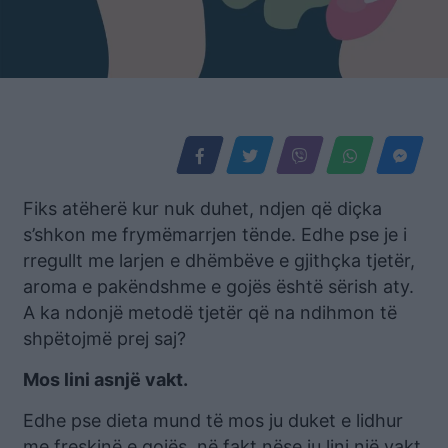
Fiks atëherë kur nuk duhet, ndjen që diçka
s’shkon me frymëmarrjen tënde. Edhe pse je i
rregullt me larjen e dhëmbëve e gjithçka tjetër,
aroma e pakëndshme e gojës është sërish aty.
A ka ndonjë metodë tjetër që na ndihmon të
shpëtojmë prej saj?
Mos lini asnjë vakt.
Edhe pse dieta mund të mos ju duket e lidhur
me freskinë e gojës, në fakt nëse ju lini një vakt