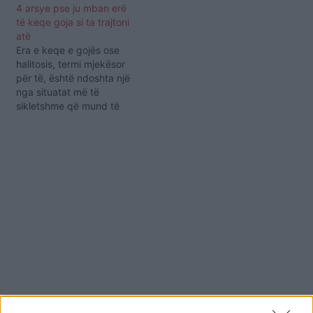
4 arsye pse ju mban erë
të keqe goja si ta trajtoni
atë
Era e keqe e gojës ose
halitosis, termi mjekësor
për të, është ndoshta një
nga situatat më të
sikletshme që mund të
kalojmë. Ka arsye të
ndryshme pse shfaqet ky
problem dhe ndonjëherë
mund të jetë tregues i një
problemi më serioz.
Shkaqet -Ngrënia e
shumë erëzave dhe
ushqimeve me…