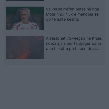
Valverde rrëfen befasinë nga
Mourinho: Nuk e mendoja se
do të ishte kështu
Arrestohet 73-vjeçari në Krujë,
ndezi zjarr për të djegur barin
dhe flakët u përhapën drejt
malit