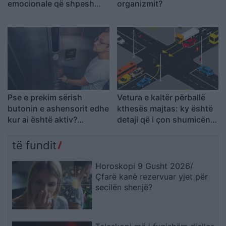
emocionale që shpesh
organizmit?
mbeten në heshtje
Pse e prekim sërish
Vetura e kaltër përballë
butonin e ashensorit edhe
kthesës majtas: ky është
kur ai është aktiv?
detaji që i çon shumicën
Shpjegimi psikologjik pas
në përgjigje të gabuar
këtij veprimi
të fundit
Horoskopi 9 Gusht 2026/
Çfarë kanë rezervuar yjet për
secilën shenjë?