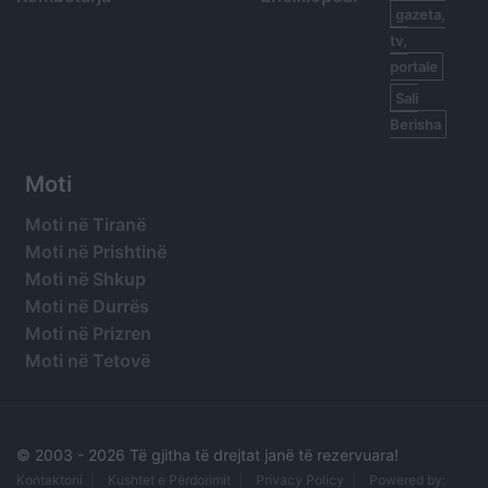
gazeta,
tv,
portale
Sali
Berisha
Moti
Moti në Tiranë
Moti në Prishtinë
Moti në Shkup
Moti në Durrës
Moti në Prizren
Moti në Tetovë
© 2003 -
2026 Të gjitha të drejtat janë të rezervuara!
Kontaktoni
Kushtet e Përdorimit
Privacy Policy
Powered by: