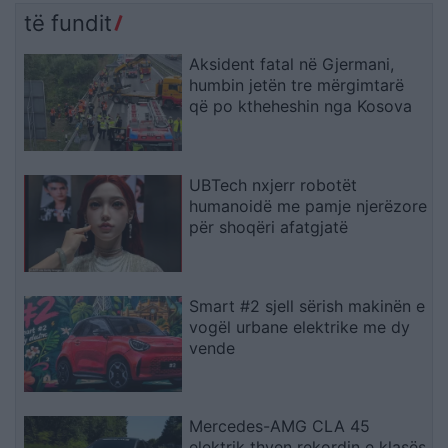
të fundit
Aksident fatal në Gjermani,
humbin jetën tre mërgimtarë
që po ktheheshin nga Kosova
UBTech nxjerr robotët
humanoidë me pamje njerëzore
për shoqëri afatgjatë
Smart #2 sjell sërish makinën e
vogël urbane elektrike me dy
vende
Mercedes-AMG CLA 45
elektrik thyen rekordin e klasës