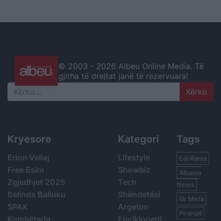
© 2003 -
2026 Albeu Online Media. Të
gjitha të drejtat janë të rezervuara!
Search
Kryesore
Kategori
Tags
Erion Veliaj
Lifestyle
Edi Rama
Free Esim
Showbiz
Albania
Zgjedhjet 2025
Tech
News
Belinda Balluku
Shëndetësi
Ilir Meta
SPAK
Argetim
Piranjat
Kombëtarja
Enciklopedi