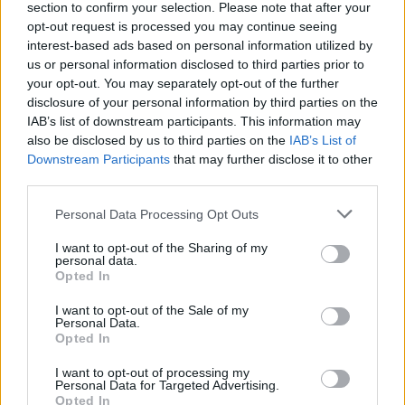
section to confirm your selection. Please note that after your
opt-out request is processed you may continue seeing
interest-based ads based on personal information utilized by
us or personal information disclosed to third parties prior to
your opt-out. You may separately opt-out of the further
disclosure of your personal information by third parties on the
IAB’s list of downstream participants. This information may
also be disclosed by us to third parties on the
IAB’s List of
Downstream Participants
that may further disclose it to other
third parties.
Personal Data Processing Opt Outs
I want to opt-out of the Sharing of my
personal data.
Opted In
I want to opt-out of the Sale of my
Personal Data.
Opted In
Esim for Global
|
Esim for Europe
|
Esim for Caribbean
|
Esim for USA
|
Esim for Italy
|
Esim for Spain
|
Esim
I want to opt-out of processing my
for Turkey
|
Esim for Germany
|
Esim for Greece
|
Esim
Personal Data for Targeted Advertising.
Opted In