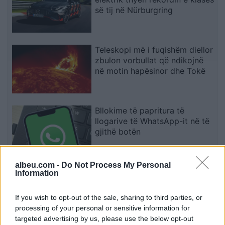
së tij në Nürburgring
Teleskopi më i fuqishëm diellor
zbulon vorbullat që ndikojnë
në motin hapësinor dhe Tokë
Bllokime të papritura të
llogarive të WhatsApp-it në të
gjithë botën
albeu.com -
Do Not Process My Personal
Drejtues nga OpenAI, Meta dhe
Information
Google bëjnë thirrje për frenim
të IA-së: “Mund të dalë jashtë
If you wish to opt-out of the sale, sharing to third parties, or
kontrollit
processing of your personal or sensitive information for
targeted advertising by us, please use the below opt-out