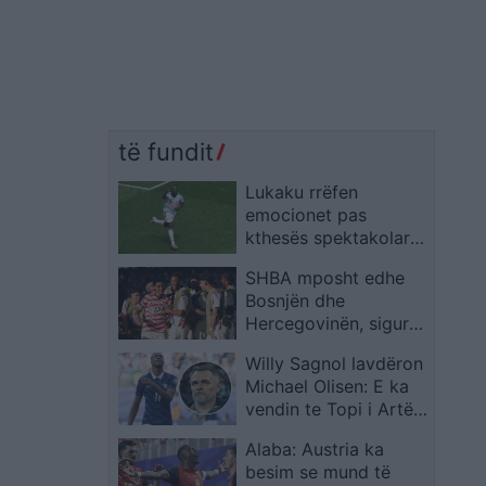
të fundit
Lukaku rrëfen
emocionet pas
kthesës spektakolare,
flet për të atin dhe
SHBA mposht edhe
penalltinë vendimtare
Bosnjën dhe
Hercegovinën, siguron
kalimin në 1/8 e
Willy Sagnol lavdëron
finales të Kupës së
Michael Olisen: E ka
Botës
vendin te Topi i Artë,
madje mbi Messin dhe
Alaba: Austria ka
Ronaldon
besim se mund të