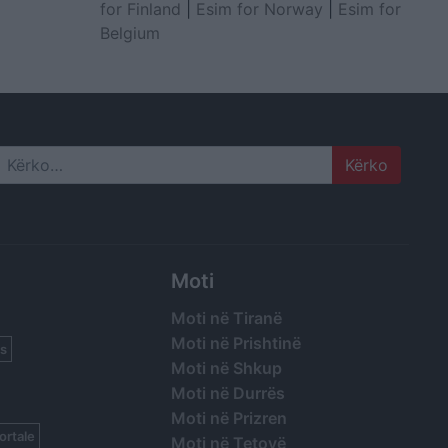
for Finland
|
Esim for Norway
|
Esim for
Belgium
Search
Moti
Moti në Tiranë
Moti në Prishtinë
s
Moti në Shkup
Moti në Durrës
Moti në Prizren
ortale
Moti në Tetovë