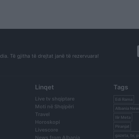
a. Të gjitha të drejtat janë të rezervuara!
Linqet
Tags
Live tv shqiptare
Edi Rama
Moti në Shqipëri
Albania New
Travel
Ilir Meta
Horoskopi
Piranjat
Livescore
gazeta, tv, p
News from Albania