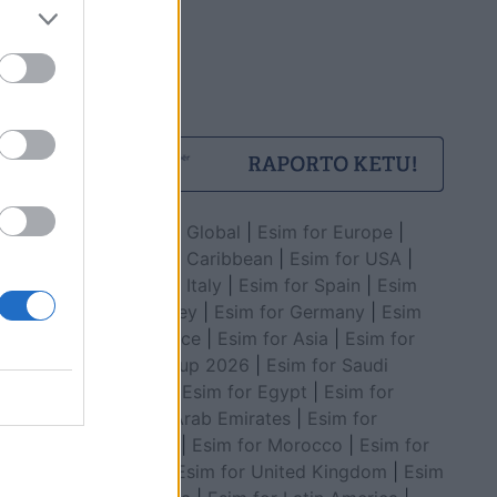
Esim for Global
|
Esim for Europe
|
Esim for Caribbean
|
Esim for USA
|
Esim for Italy
|
Esim for Spain
|
Esim
for Turkey
|
Esim for Germany
|
Esim
for Greece
|
Esim for Asia
|
Esim for
World Cup 2026
|
Esim for Saudi
Arabia
|
Esim for Egypt
|
Esim for
United Arab Emirates
|
Esim for
Balkans
|
Esim for Morocco
|
Esim for
China
|
Esim for United Kingdom
|
Esim