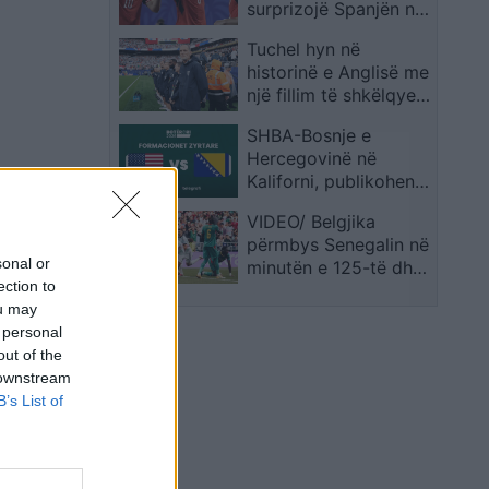
surprizojë Spanjën në
Kupën e Botës
Tuchel hyn në
historinë e Anglisë me
një fillim të shkëlqyer
si përzgjedhës
SHBA-Bosnje e
Hercegovinë në
Kaliforni, publikohen
formacionet zyrtare
VIDEO/ Belgjika
përmbys Senegalin në
sonal or
minutën e 125-të dhe
ection to
siguron biletën për në
ou may
1/8 e finales
 personal
out of the
 downstream
B’s List of