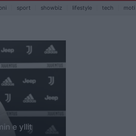
oni
sport
showbiz
lifestyle
tech
moti
n e yllit