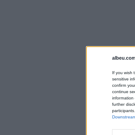
albeu.com
If you wish 
sensitive in
confirm you
continue se
information 
further disc
participants
Downstream 