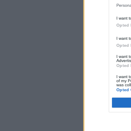
Persona
I want t
Opted 
I want t
Opted 
I want 
Advertis
Opted 
I want t
of my P
was col
Opted 