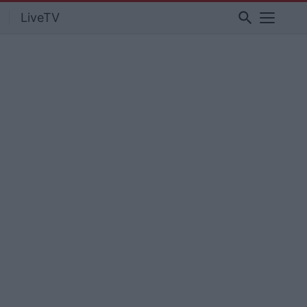
search
LiveTV