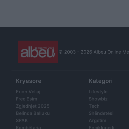
© 2003 -
2026 Albeu Online Medi
Kryesore
Kategori
Erion Veliaj
Lifestyle
Free Esim
Showbiz
Zgjedhjet 2025
Tech
Belinda Balluku
Shëndetësi
SPAK
Argetim
Kombëtarja
Enciklopedi