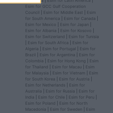
for Africa
|
Esim for Latin America
|
Esim for GCC Gulf Cooperation
Council
|
Esim for Middle East
|
Esim
for South America
|
Esim for Canada
|
Esim for Mexico
|
Esim for Japan
|
Esim for Albania
|
Esim for Kosovo
|
Esim for Switzerland
|
Esim for Tunisia
|
Esim for South Africa
|
Esim for
Algeria
|
Esim for Portugal
|
Esim for
Brazil
|
Esim for Argentina
|
Esim for
Colombia
|
Esim for Hong Kong
|
Esim
for Thailand
|
Esim for Macau
|
Esim
for Malaysia
|
Esim for Vietnam
|
Esim
for South Korea
|
Esim for Austria
|
Esim for Netherlands
|
Esim for
Australia
|
Esim for Russia
|
Esim for
India
|
Esim for Chile
|
Esim for Peru
|
Esim for Poland
|
Esim for North
Macedonia
|
Esim for Sweden
|
Esim