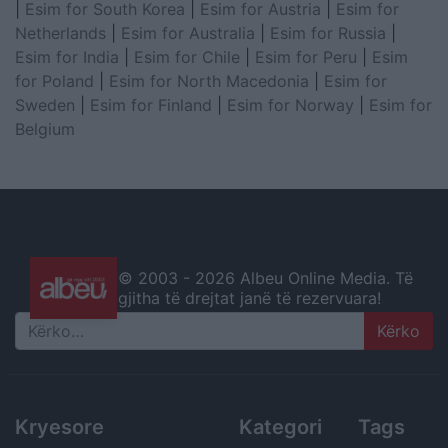
|
Esim for South Korea
|
Esim for Austria
|
Esim for
Netherlands
|
Esim for Australia
|
Esim for Russia
|
Esim for India
|
Esim for Chile
|
Esim for Peru
|
Esim
for Poland
|
Esim for North Macedonia
|
Esim for
Sweden
|
Esim for Finland
|
Esim for Norway
|
Esim for
Belgium
© 2003 -
2026 Albeu Online Media. Të
gjitha të drejtat janë të rezervuara!
Search
Kryesore
Kategori
Tags