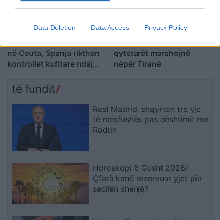
Data Deletion
Data Access
Privacy Policy
Përplasje për emigrantët
Dita e 69-të e protestës,
në Ceuta, Spanja rikthen
qytetarët marshojnë
kontrollet kufitare ndaj
nëpër Tiranë
udhëtarëve nga Italia
të fundit
Real Madridi shqyrton tre yje
të mesfushës pas dështimit me
Rodrin
Horoskopi 8 Gusht 2026/
Çfarë kanë rezervuar yjet për
secilën shenjë?