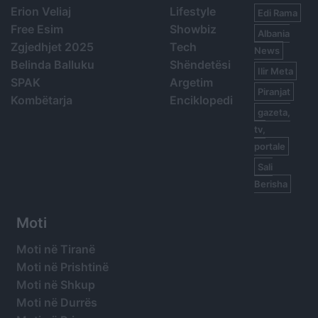
Erion Veliaj
Lifestyle
Edi Rama
Free Esim
Showbiz
Albania
Zgjedhjet 2025
Tech
News
Belinda Balluku
Shëndetësi
Ilir Meta
SPAK
Argetim
Piranjat
Kombëtarja
Enciklopedi
gazeta,
tv,
portale
Sali
Berisha
Moti
Moti në Tiranë
Moti në Prishtinë
Moti në Shkup
Moti në Durrës