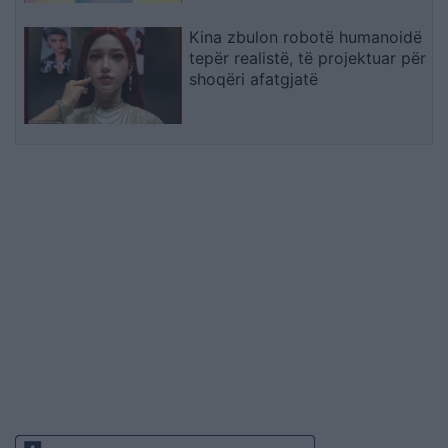
Kina zbulon robotë humanoidë
tepër realistë, të projektuar për
shoqëri afatgjatë