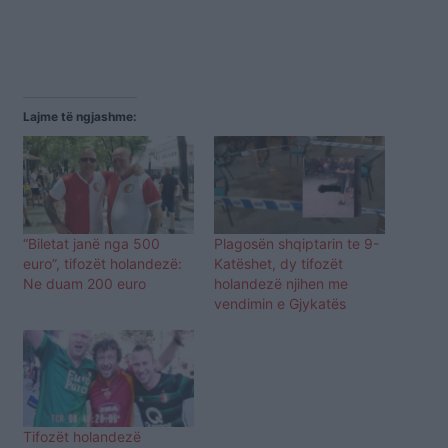
Lajme të ngjashme:
“Biletat janë nga 500
Plagosën shqiptarin te 9-
euro”, tifozët holandezë:
Katëshet, dy tifozët
Ne duam 200 euro
holandezë njihen me
vendimin e Gjykatës
Tifozët holandezë