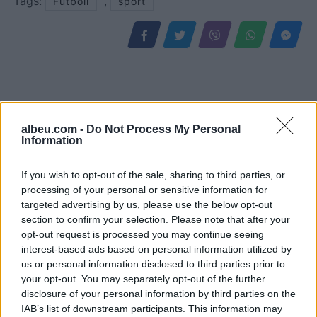
Tags:
,
Futboll
sport
albeu.com -
Do Not Process My Personal
Information
If you wish to opt-out of the sale, sharing to third parties, or
processing of your personal or sensitive information for
targeted advertising by us, please use the below opt-out
Gramsh, tre zjarre nën
Video/ Kamioni e përplas
section to confirm your selection. Please note that after your
kontroll pas ndërhyrjes në
dhe e tërheq zvarrë 12-
opt-out request is processed you may continue seeing
terrene të vështira
vjeçarin që po kthehej nga
interest-based ads based on personal information utilized by
shkolla, i mituri shpëton
us or personal information disclosed to third parties prior to
mrekullisht
your opt-out. You may separately opt-out of the further
disclosure of your personal information by third parties on the
IAB’s list of downstream participants. This information may