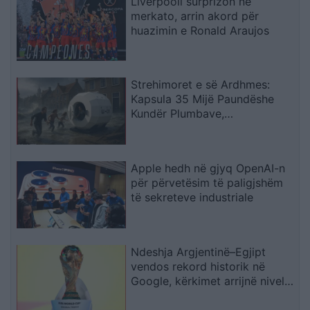
Liverpooli surprizon në
merkato, arrin akord për
huazimin e Ronald Araujos
Strehimoret e së Ardhmes:
Kapsula 35 Mijë Paundëshe
Kundër Plumbave,
Shpërthimeve dhe Fatkeqësive
Natyrore
Apple hedh në gjyq OpenAI-n
për përvetësim të paligjshëm
të sekreteve industriale
Ndeshja Argjentinë–Egjipt
vendos rekord historik në
Google, kërkimet arrijnë nivele
të papara