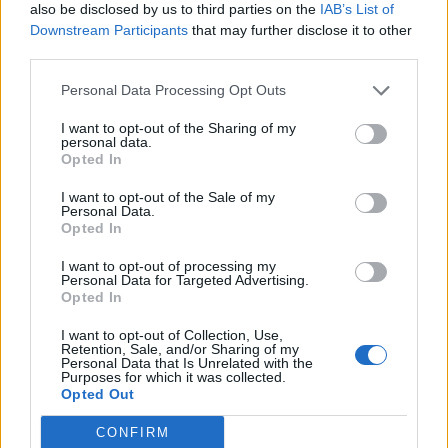
also be disclosed by us to third parties on the
IAB’s List of
Downstream Participants
that may further disclose it to other
third parties.
SHBA: Bisedimet Oman-
Dita e tetë e protestës në
Personal Data Processing Opt Outs
Iran po avancojnë,
Divjakë, banorët
marrëveshja për lundrimin
refuzojnë bashkimin me
I want to opt-out of the Sharing of my
në Hormuz pritet së
Lushnjen
personal data.
Opted In
shpejti
I want to opt-out of the Sale of my
Personal Data.
Opted In
I want to opt-out of processing my
Personal Data for Targeted Advertising.
Opted In
Përfundon protesta e 69-
Flakët përfshijnë një
të kundër kryeministrit,
banesë në Shkodër,
I want to opt-out of Collection, Use,
thirrje për burgosjen e
zjarrfikësit vënë situatën
Retention, Sale, and/or Sharing of my
Personal Data that Is Unrelated with the
Ramës dhe Berishës:
nën kontroll
Purposes for which it was collected.
“Nesër do të jemi më
Opted Out
shumë, nuk ndalemi”
CONFIRM