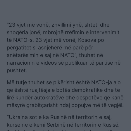
“23 vjet më vonë, zhvillimi ynë, shteti dhe
shoqëria jonë, mbrojnë rrëfimin e intervenimit
të NATO-s. 23 vjet më vonë, Kosova po
përgatitet si asnjëherë më parë për
anëtarësimin e saj në NATO”, thuhet në
narracionin e videos së publikuar të partisë në
pushtet.
Më tutje thuhet se pikërisht është NATO-ja ajo
që është ruajtësja e botës demokratike dhe të
lirë kundër autokratëve dhe despotëve që kanë
mësyrë grabitçarisht ndaj popujve më të vegjël.
“Ukraina sot e ka Rusinë në territorin e saj,
kurse ne e kemi Serbinë në territorin e Rusisë.