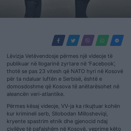
Lëvizja Vetëvendosje përmes një videoje të
publikuar në llogarinë zyrtare në ‘Facebook’,
thotë se pas 23 vitesh që NATO hyri në Kosovë
për ta ndaluar luftën e Serbisë, është e
domosdoshme që Kosova të anëtarësohet në
aleancën veri-atlantike.
Përmes kësaj videoje, VV-ja ka rikujtuar kohën
kur krimineli serb, Sllobodan Millosheviqi,
kryente spastrim etnik dhe gjenocid ndaj
civilëve të pafajshëm në Kosovë, veprime këto