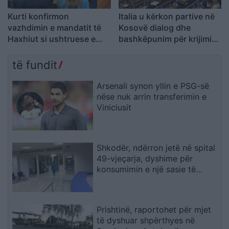
Kurti konfirmon
Italia u kërkon partive në
vazhdimin e mandatit të
Kosovë dialog dhe
Haxhiut si ushtruese e
bashkëpunim për krijimin
detyrës së presidentes
e institucioneve
të fundit
Arsenali synon yllin e PSG-së
nëse nuk arrin transferimin e
Viniciusit
Shkodër, ndërron jetë në spital
49-vjeçarja, dyshime për
konsumimin e një sasie të
madhe ilaçesh
Prishtinë, raportohet për mjet
të dyshuar shpërthyes në