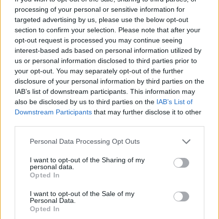
processing of your personal or sensitive information for
targeted advertising by us, please use the below opt-out
section to confirm your selection. Please note that after your
opt-out request is processed you may continue seeing
interest-based ads based on personal information utilized by
us or personal information disclosed to third parties prior to
your opt-out. You may separately opt-out of the further
disclosure of your personal information by third parties on the
IAB’s list of downstream participants. This information may
also be disclosed by us to third parties on the
IAB’s List of
Downstream Participants
that may further disclose it to other
Prishtinë, raportohet për
Gjini: Aleanca nuk
third parties.
mjet të dyshuar
bashkëpunon me Kurtin,
shpërthyes në Stacionin e
edhe nëse i ofrohet
Personal Data Processing Opt Outs
Autobusëve
gjysma e qeverisë
I want to opt-out of the Sharing of my
personal data.
Opted In
I want to opt-out of the Sale of my
Personal Data.
Opted In