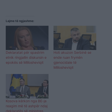
Lajme të ngjashme:
Deklaratat për spastrim
Hoti akuzon Serbinë se
etnik ringjallin diskursin e
ende ruan frymën
epokës së Millosheviqit
gjenocidale të
Millosheviqit
Kosova kërkon nga BE-ja
reagim më të ashpër ndaj
deklaratës së ministres