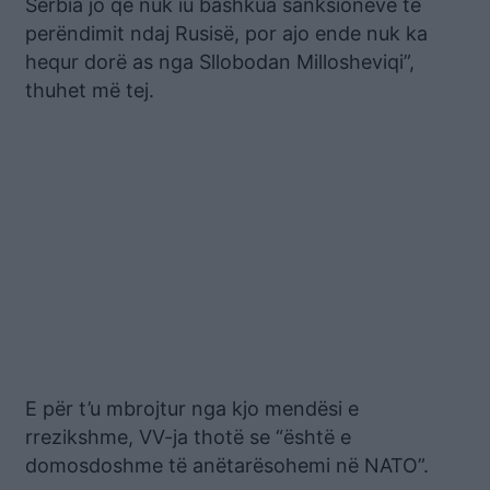
Serbia jo që nuk iu bashkua sanksioneve të
perëndimit ndaj Rusisë, por ajo ende nuk ka
hequr dorë as nga Sllobodan Millosheviqi”,
thuhet më tej.
E për t’u mbrojtur nga kjo mendësi e
rrezikshme, VV-ja thotë se “është e
domosdoshme të anëtarësohemi në NATO”.