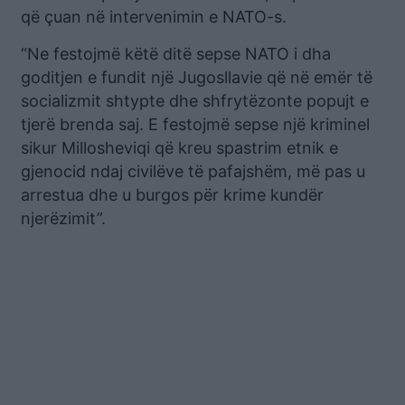
që çuan në intervenimin e NATO-s.
“Ne festojmë këtë ditë sepse NATO i dha
goditjen e fundit një Jugosllavie që në emër të
socializmit shtypte dhe shfrytëzonte popujt e
tjerë brenda saj. E festojmë sepse një kriminel
sikur Millosheviqi që kreu spastrim etnik e
gjenocid ndaj civilëve të pafajshëm, më pas u
arrestua dhe u burgos për krime kundër
njerëzimit”.