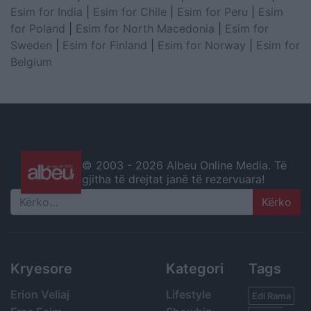
Esim for India
|
Esim for Chile
|
Esim for Peru
|
Esim
for Poland
|
Esim for North Macedonia
|
Esim for
Sweden
|
Esim for Finland
|
Esim for Norway
|
Esim for
Belgium
© 2003 -
2026 Albeu Online Media. Të
gjitha të drejtat janë të rezervuara!
Search
Kryesore
Kategori
Tags
Erion Veliaj
Lifestyle
Edi Rama