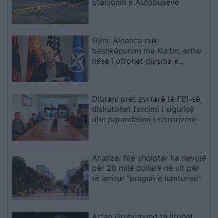
Stacionin e Autobusëve
Gjini: Aleanca nuk
bashkëpunon me Kurtin, edhe
nëse i ofrohet gjysma e
qeverisë
Dibrani pret zyrtarë të FBI-së,
diskutohet forcimi i sigurisë
dhe parandalimi i terrorizmit
Analiza: Një shqiptar ka nevojë
për 28 mijë dollarë në vit për
të arritur “pragun e lumturisë”
Artan Grubi mund të lirohet