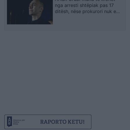
nga arresti shtëpiak pas 17
ditësh, nëse prokurori nuk e
përfundon hetimin me akuzë