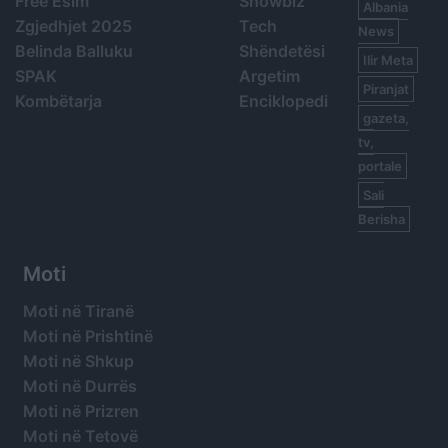
Free Esim
Showbiz
Albania
Zgjedhjet 2025
Tech
News
Belinda Balluku
Shëndetësi
Ilir Meta
SPAK
Argetim
Piranjat
Kombëtarja
Enciklopedi
gazeta,
tv,
portale
Sali
Berisha
Moti
Moti në Tiranë
Moti në Prishtinë
Moti në Shkup
Moti në Durrës
Moti në Prizren
Moti në Tetovë