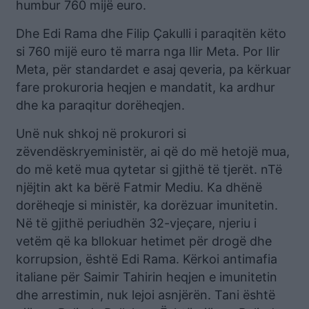
humbur 760 mijë euro.
Dhe Edi Rama dhe Filip Çakulli i paraqitën këto
si 760 mijë euro të marra nga Ilir Meta. Por Ilir
Meta, për standardet e asaj qeveria, pa kërkuar
fare prokuroria heqjen e mandatit, ka ardhur
dhe ka paraqitur dorëheqjen.
Unë nuk shkoj në prokurori si
zëvendëskryeministër, ai që do më hetojë mua,
do më ketë mua qytetar si gjithë të tjerët. nTë
njëjtin akt ka bërë Fatmir Mediu. Ka dhënë
dorëheqje si ministër, ka dorëzuar imunitetin.
Në të gjithë periudhën 32-vjeçare, njeriu i
vetëm që ka bllokuar hetimet për drogë dhe
korrupsion, është Edi Rama. Kërkoi antimafia
italiane për Saimir Tahirin heqjen e imunitetin
dhe arrestimin, nuk lejoi asnjërën. Tani është