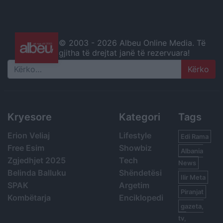
© 2003 -
2026 Albeu Online Media. Të
gjitha të drejtat janë të rezervuara!
Search
Kryesore
Kategori
Tags
Erion Veliaj
Lifestyle
Edi Rama
Free Esim
Showbiz
Albania
Zgjedhjet 2025
Tech
News
Belinda Balluku
Shëndetësi
Ilir Meta
SPAK
Argetim
Piranjat
Kombëtarja
Enciklopedi
gazeta,
tv,