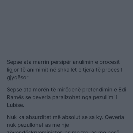
Sepse ata marrin përsipër anulimin e procesit
ligjor të animimit në shkallët e tjera të procesit
gjyqësor.
Sepse ata morën të mirëqenë pretendimin e Edi
Ramës se qeveria paralizohet nga pezullimi i
Lubisë.
Nuk ka absurditet më absolut se sa ky. Qeveria
nuk pezullohet as me një
zëvendëskryeministër, as me tre, as me pesë