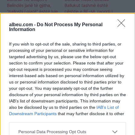
Belindës janë të gjitha,
Ballukut tashmë është
“palloshi i gjatë” është lule
çështje e BE-së, raporti i
aty, ajo i tha Ramës…
KE-së goditi Ramën dhe
qeverinë
albeu.com -
Do Not Process My Personal
Information
If you wish to opt-out of the sale, sharing to third parties, or
processing of your personal or sensitive information for
targeted advertising by us, please use the below opt-out
section to confirm your selection. Please note that after your
A do e votonte heqjen e
opt-out request is processed you may continue seeing
imunitetit për Belinda
interest-based ads based on personal information utilized by
Ballukun nëse e kërkon
SPAK? Flet Berisha: Iu
us or personal information disclosed to third parties prior to
mundësua të
your opt-out. You may separately opt-out of the further
shkatërronte ç’do provë
disclosure of your personal information by third parties on the
IAB’s list of downstream participants. This information may
also be disclosed by us to third parties on the
IAB’s List of
Downstream Participants
that may further disclose it to other
third parties.
Personal Data Processing Opt Outs