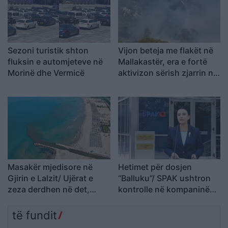
Sezoni turistik shton
Vijon beteja me flakët në
fluksin e automjeteve në
Mallakastër, era e fortë
Morinë dhe Vermicë
aktivizon sërish zjarrin në
Drenie
Masakër mjedisore në
Hetimet për dosjen
Gjirin e Lalzit/ Ujërat e
“Balluku”/ SPAK ushtron
zeza derdhen në det,
kontrolle në kompaninë
ndotet bregdeti në kulmin
“Atelier 4”, sekuestrohet
e sezonit
projekti i arredimit të vilës
të fundit
luksoze