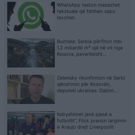
WhatsApp teston mesazhet
tekstuale që fshihen sapo
lexohen
Buzhala: Serbia përfiton mbi
1.2 miliardë m³ ujë në vit nga
Kosova, pavarësisht
kërcënimeve për Ibërin
Zelensky rikonfirmon në Serbi
qëndrimin për Kosovën,
deputeti ukrainas: Gabim
diplomatik, Ukraina duhet ta
njohë
Ndryshimet janë pjesë e
futbollit”, Flick pranon largimin
e Araujo drejt Liverpoolit