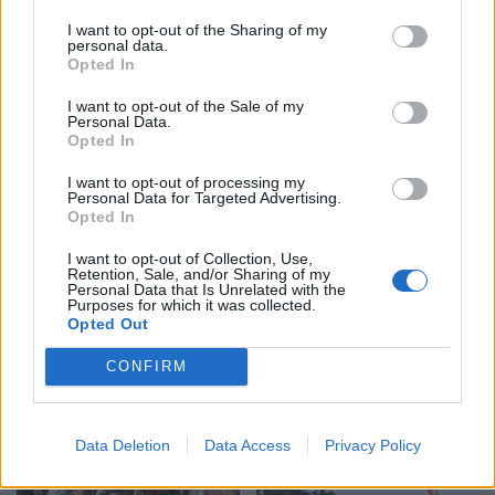
I want to opt-out of the Sharing of my
personal data.
Opted In
I want to opt-out of the Sale of my
Personal Data.
Opted In
I want to opt-out of processing my
Personal Data for Targeted Advertising.
Opted In
Shtuar
më
13.12.2025 14:01
I want to opt-out of Collection, Use,
Tags:
,
,
Balluku
Berisha
rama
Retention, Sale, and/or Sharing of my
Personal Data that Is Unrelated with the
Purposes for which it was collected.
Opted Out
CONFIRM
Data Deletion
Data Access
Privacy Policy