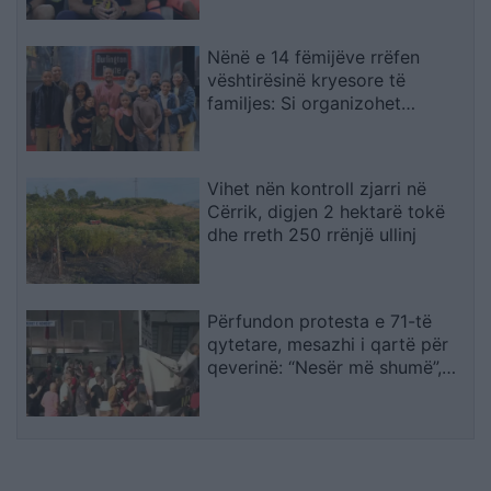
Nënë e 14 fëmijëve rrëfen
vështirësinë kryesore të
familjes: Si organizohet
transporti
Vihet nën kontroll zjarri në
Cërrik, digjen 2 hektarë tokë
dhe rreth 250 rrënjë ullinj
Përfundon protesta e 71-të
qytetare, mesazhi i qartë për
qeverinë: “Nesër më shumë”,
kërkohet largimi i Ramës