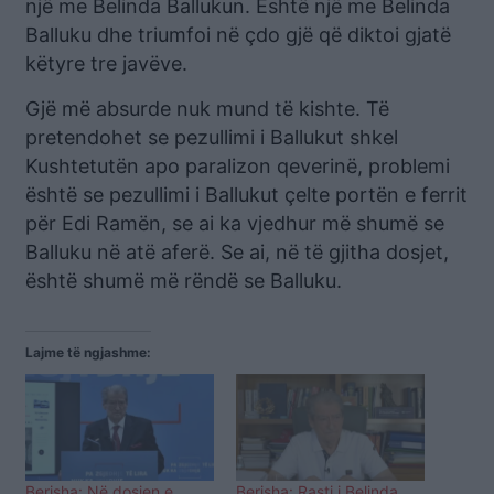
një me Belinda Ballukun. Është një me Belinda
Balluku dhe triumfoi në çdo gjë që diktoi gjatë
këtyre tre javëve.
Gjë më absurde nuk mund të kishte. Të
pretendohet se pezullimi i Ballukut shkel
Kushtetutën apo paralizon qeverinë, problemi
është se pezullimi i Ballukut çelte portën e ferrit
për Edi Ramën, se ai ka vjedhur më shumë se
Balluku në atë aferë. Se ai, në të gjitha dosjet,
është shumë më rëndë se Balluku.
Lajme të ngjashme:
Berisha: Në dosjen e
Berisha: Rasti i Belinda