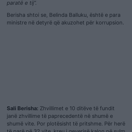
paratë e tij”.
Berisha shtoi se, Belinda Balluku, është e para
ministre në detyrë që akuzohet për korrupsion.
Sali Berisha:
Zhvillimet e 10 ditëve të fundit
janë zhvillime të paprecedentë në shumë e
shumë vite. Por plotësisht të pritshme. Për herë
të parë në 32 vite, kreu i qeverisë kalon në sulm