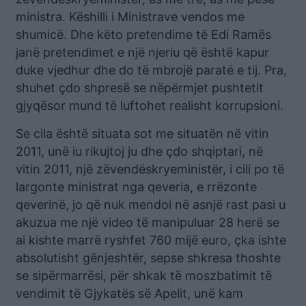
ministra. Këshilli i Ministrave vendos me
shumicë. Dhe këto pretendime të Edi Ramës
janë pretendimet e një njeriu që është kapur
duke vjedhur dhe do të mbrojë paratë e tij. Pra,
shuhet çdo shpresë se nëpërmjet pushtetit
gjyqësor mund të luftohet realisht korrupsioni.
Se cila është situata sot me situatën në vitin
2011, unë iu rikujtoj ju dhe çdo shqiptari, në
vitin 2011, një zëvendëskryeministër, i cili po të
largonte ministrat nga qeveria, e rrëzonte
qeverinë, jo që nuk mendoi në asnjë rast pasi u
akuzua me një video të manipuluar 28 herë se
ai kishte marrë ryshfet 760 mijë euro, çka ishte
absolutisht gënjeshtër, sepse shkresa thoshte
se sipërmarrësi, për shkak të moszbatimit të
vendimit të Gjykatës së Apelit, unë kam