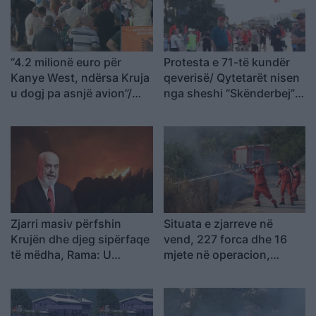
“4.2 milionë euro për
Protesta e 71-të kundër
Kanye West, ndërsa Kruja
qeverisë/ Qytetarët nisen
u dogj pa asnjë avion”/
nga sheshi “Skënderbej”
Shqiptarja e Diasporës:
drejt Kryeministrisë, Rama
Na detyruan të
të japë dorëheqjen
largoheshim, por po
rikthehemi për ta
çrrënjosur këtë politikë
Zjarri masiv përfshin
Situata e zjarreve në
Krujën dhe djeg sipërfaqe
vend, 227 forca dhe 16
të mëdha, Rama: U
mjete në operacion,
parandalua tragjedia, u
aktivizohen edhe mjetet
shkrumbua vetëm një
ajrore
magazinë