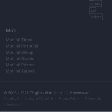
portale
Sali
Berisha
Moti
Moti në Tiranë
Moti në Prishtinë
Moti në Shkup
Moti në Durrës
Moti në Prizren
Moti në Tetovë
© 2003 -
2026 Të gjitha të drejtat janë të rezervuara!
Kontaktoni
Kushtet e Përdorimit
Privacy Policy
Powered by:
orihost.com