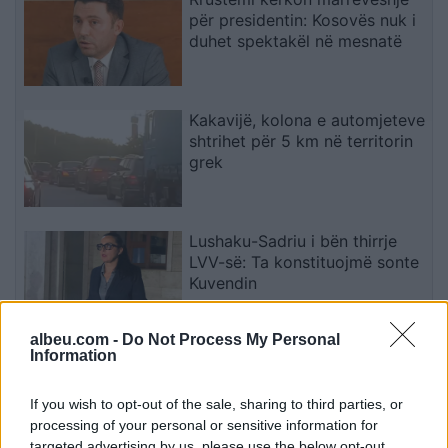
për presidentin: Kosovës nuk i
duhet spektakël në mesnatë
Kakavijë, kolona e automjeteve
shtrihet për 5 km në territorin
grek
Lushaku-Sadriu i bën thirrje
LVV-së: Ta konstituojmë sonte
Kuvendin
albeu.com -
Do Not Process My Personal
Information
Kadrijaj: Seanca e
jashtëzakonshme mbahet
sonte, nënshkrimet janë
If you wish to opt-out of the sale, sharing to third parties, or
siguruar
processing of your personal or sensitive information for
targeted advertising by us, please use the below opt-out