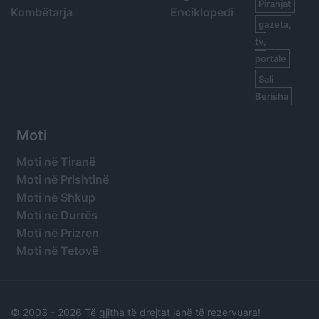
Piranjat
Kombëtarja
Enciklopedi
gazeta,
tv,
portale
Sali
Berisha
Moti
Moti në Tiranë
Moti në Prishtinë
Moti në Shkup
Moti në Durrës
Moti në Prizren
Moti në Tetovë
© 2003 -
2026 Të gjitha të drejtat janë të rezervuara!