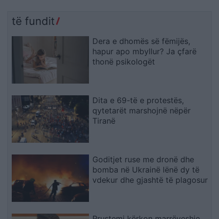
të fundit
Dera e dhomës së fëmijës,
hapur apo mbyllur? Ja çfarë
thonë psikologët
Dita e 69-të e protestës,
qytetarët marshojnë nëpër
Tiranë
Goditjet ruse me dronë dhe
bomba në Ukrainë lënë dy të
vdekur dhe gjashtë të plagosur
Rrustemi kërkon marrëveshje