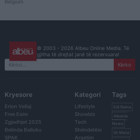
Belgium
© 2003 -
2026 Albeu Online Media. Të
gjitha të drejtat janë të rezervuara!
Search
Kryesore
Kategori
Tags
Erion Veliaj
Lifestyle
Edi Rama
Free Esim
Showbiz
Albania
Zgjedhjet 2025
Tech
News
Belinda Balluku
Shëndetësi
Ilir Meta
SPAK
Argetim