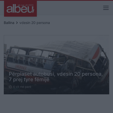
keyboard_arrow_right
Ballina
vdesin 20 persona
Përplaset autobusi, vdesin 20 persona,
7 prej tyre fëmijë
4 vit me parë
schedule