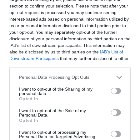
section to confirm your selection. Please note that after your
opt-out request is processed you may continue seeing
interest-based ads based on personal information utilized by
us or personal information disclosed to third parties prior to
your opt-out. You may separately opt-out of the further
disclosure of your personal information by third parties on the
IAB’s list of downstream participants. This information may
also be disclosed by us to third parties on the
IAB’s List of
Downstream Participants
that may further disclose it to other
third parties.
Personal Data Processing Opt Outs
I want to opt-out of the Sharing of my
personal data.
Opted In
I want to opt-out of the Sale of my
Personal Data.
Opted In
Esim for Global
|
Esim for Europe
|
Esim for Caribbean
|
Esim for USA
|
Esim for Italy
|
Esim for Spain
|
Esim
I want to opt-out of processing my
Personal Data for Targeted Advertising.
for Turkey
|
Esim for Germany
|
Esim for Greece
|
Esim