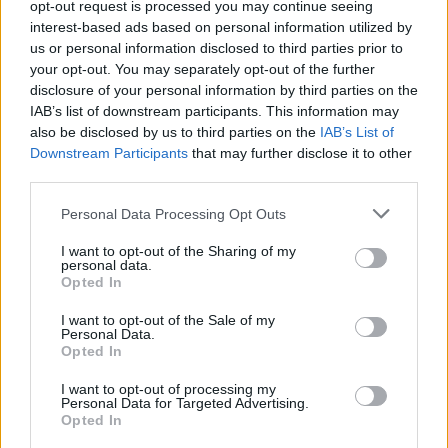
opt-out request is processed you may continue seeing
interest-based ads based on personal information utilized by
us or personal information disclosed to third parties prior to
Videoja e rrallë e liderit suprem
your opt-out. You may separately opt-out of the further
publikohet nga Irani, mister
disclosure of your personal information by third parties on the
mbi shëndetin e Mojtaba
IAB’s list of downstream participants. This information may
Khameneit
also be disclosed by us to third parties on the
IAB’s List of
Downstream Participants
that may further disclose it to other
Pjesëtari i MUP-it serb
third parties.
ndalohet në Jarinjë, MPB-ja ia
heq shtetësinë e Kosovës
Personal Data Processing Opt Outs
I want to opt-out of the Sharing of my
personal data.
Opted In
Chelsea triumfon 3-0 ndaj
Milanit, Xabi Alonso vlerëson
I want to opt-out of the Sale of my
paraqitjen e plotë të skuadrës
Personal Data.
Opted In
I want to opt-out of processing my
Personal Data for Targeted Advertising.
Opted In