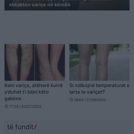
shkakton variçe në këmbë
Keni variçe, atëherë kurrë
Si ndikojnë temperaturat e
s’duhet t’i bëni këto
larta te variçet?
gabime
16:09 / 21/06/2022
schedule
17:23 / 02/07/2022
schedule
të fundit