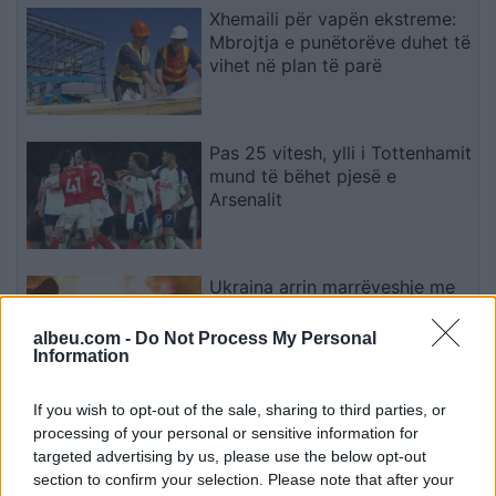
Xhemaili për vapën ekstreme:
Mbrojtja e punëtorëve duhet të
vihet në plan të parë
Pas 25 vitesh, ylli i Tottenhamit
mund të bëhet pjesë e
Arsenalit
Ukraina arrin marrëveshje me
SHBA-në për furnizime mujore
me raketa Patriot
albeu.com -
Do Not Process My Personal
Information
If you wish to opt-out of the sale, sharing to third parties, or
Gjendja në pikat kufitare, deri
processing of your personal or sensitive information for
në një orë pritje për hyrje në
targeted advertising by us, please use the below opt-out
Kosovë
section to confirm your selection. Please note that after your