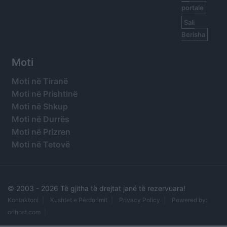
portale
Sali
Berisha
Moti
Moti në Tiranë
Moti në Prishtinë
Moti në Shkup
Moti në Durrës
Moti në Prizren
Moti në Tetovë
© 2003 -
2026 Të gjitha të drejtat janë të rezervuara!
Kontaktoni
Kushtet e Përdorimit
Privacy Policy
Powered by:
orihost.com