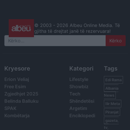
© 2003 -
2026 Albeu Online Media. Të
gjitha të drejtat janë të rezervuara!
Search
Kryesore
Kategori
Tags
Erion Veliaj
Lifestyle
Edi Rama
Free Esim
Showbiz
Albania
Zgjedhjet 2025
Tech
News
Belinda Balluku
Shëndetësi
Ilir Meta
SPAK
Argetim
Piranjat
Kombëtarja
Enciklopedi
gazeta,
tv,