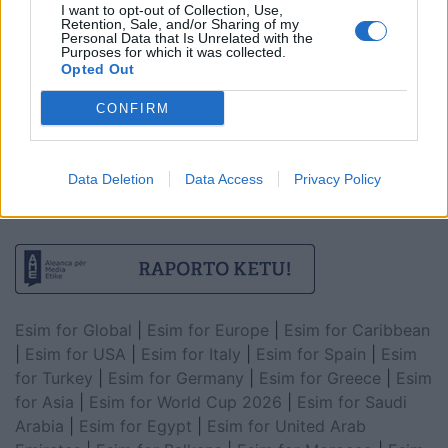
I want to opt-out of Collection, Use,
Retention, Sale, and/or Sharing of my
Personal Data that Is Unrelated with the
Purposes for which it was collected.
Opted Out
CONFIRM
Data Deletion
Data Access
Privacy Policy
Esim for Global
|
Esim for Europe
|
Esim for Caribbean
|
Esim for USA
|
Esim for Italy
|
Esim for Spain
|
Esim
for Turkey
|
Esim for Germany
|
Esim for Greece
|
Esim
for Asia
|
Esim for World Cup 2026
|
Esim for Saudi
Arabia
|
Esim for Egypt
|
Esim for United Arab