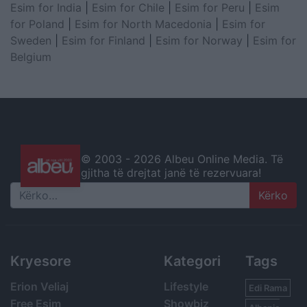
Esim for India
|
Esim for Chile
|
Esim for Peru
|
Esim
for Poland
|
Esim for North Macedonia
|
Esim for
Sweden
|
Esim for Finland
|
Esim for Norway
|
Esim for
Belgium
© 2003 -
2026 Albeu Online Media. Të
gjitha të drejtat janë të rezervuara!
Search
Kryesore
Kategori
Tags
Erion Veliaj
Lifestyle
Edi Rama
Free Esim
Showbiz