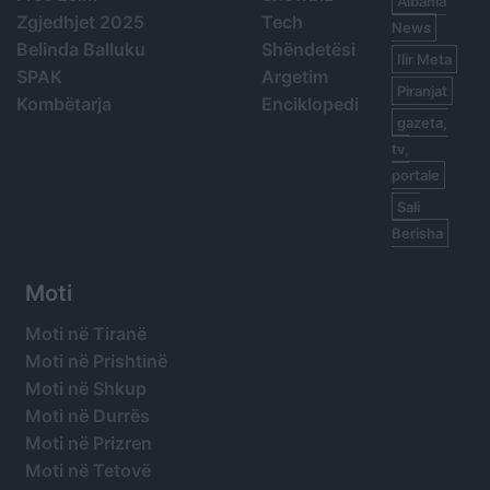
Albania
Zgjedhjet 2025
Tech
News
Belinda Balluku
Shëndetësi
Ilir Meta
SPAK
Argetim
Piranjat
Kombëtarja
Enciklopedi
gazeta,
tv,
portale
Sali
Berisha
Moti
Moti në Tiranë
Moti në Prishtinë
Moti në Shkup
Moti në Durrës
Moti në Prizren
Moti në Tetovë