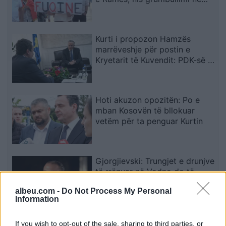
sheshin “Skënderbej”: Fuqia
qëndron te bashkimi
Kurti i propozon Hamzës
marrëveshje për postin e
Kryetarit të Kuvendit: PDK-së i
ofrohet një nga tri pozitat e
larta shtetërore
Hoti akuzon opozitën: Po e
mban Kosovën të bllokuar
vetëm për ta penguar Kurtin
Gjorgjievski: Trungjet e drunjve
të rrëzuar në Vodno do të
shndërrohen në park motorik
albeu.com -
Do Not Process My Personal
Information
Chicharito i përgjigjet akuzave
If you wish to opt-out of the sale, sharing to third parties, or