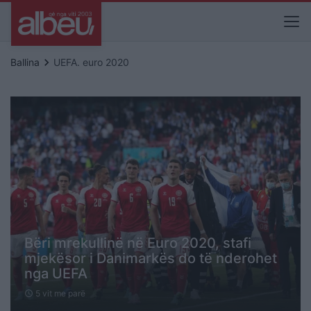
keyboard_arrow_right
Ballina
UEFA. euro 2020
Bëri mrekullinë në Euro 2020, stafi
mjekësor i Danimarkës do të nderohet
nga UEFA
5 vit me parë
schedule