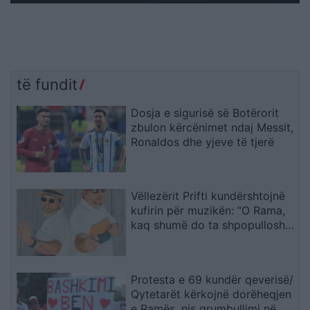
të fundit
Dosja e sigurisë së Botërorit
zbulon kërcënimet ndaj Messit,
Ronaldos dhe yjeve të tjerë
Vëllezërit Prifti kundërshtojnë
kufirin për muzikën: “O Rama,
kaq shumë do ta shpopullosh
vendin? Keq e më keq!”
Protesta e 69 kundër qeverisë/
Qytetarët kërkojnë dorëheqjen
e Ramës, nis grumbullimi në