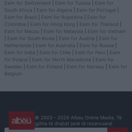
Esim for Switzerland
|
Esim for Tunisia
|
Esim for
South Africa
|
Esim for Algeria
|
Esim for Portugal
|
Esim for Brazil
|
Esim for Argentina
|
Esim for
Colombia
|
Esim for Hong Kong
|
Esim for Thailand
|
Esim for Macau
|
Esim for Malaysia
|
Esim for Vietnam
|
Esim for South Korea
|
Esim for Austria
|
Esim for
Netherlands
|
Esim for Australia
|
Esim for Russia
|
Esim for India
|
Esim for Chile
|
Esim for Peru
|
Esim
for Poland
|
Esim for North Macedonia
|
Esim for
Sweden
|
Esim for Finland
|
Esim for Norway
|
Esim for
Belgium
© 2003 -
2026 Albeu Online Media. Të
gjitha të drejtat janë të rezervuara!