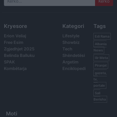
Search
Kryesore
Kategori
Tags
Erion Veliaj
Lifestyle
Edi Rama
Free Esim
Showbiz
Albania
Zgjedhjet 2025
Tech
News
Belinda Balluku
Shëndetësi
Ilir Meta
SPAK
Argetim
Piranjat
Kombëtarja
Enciklopedi
gazeta,
tv,
portale
Sali
Berisha
Moti