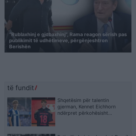
“Rublaxhinj e gjobaxhinj”, Rama reagon sërish pas
publikimit të udhëtimeve, përgënjeshtron
Berishën
të fundit
Shqetësim për talentin
gjerman, Kennet Eichhorn
ndërpret përkohësisht
karrierën për arsye
shëndetësore