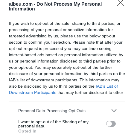
albeu.com -
Do Not Process My Personal
Information
Aksident fatal në Durrës,
makina përplas për vdekje
këmbësorin; drejtuesi
If you wish to opt-out of the sale, sharing to third parties, or
shoqërohet në polici
processing of your personal or sensitive information for
targeted advertising by us, please use the below opt-out
section to confirm your selection. Please note that after your
VIDEO/ Ndërhyrja “horror” e
opt-out request is processed you may continue seeing
Enea Mihajt në MLS, mbrojtësi
interest-based ads based on personal information utilized by
ndëshkohet me të kuq dhe
us or personal information disclosed to third parties prior to
gjobë
your opt-out. You may separately opt-out of the further
disclosure of your personal information by third parties on the
IAB’s list of downstream participants. This information may
also be disclosed by us to third parties on the
IAB’s List of
Downstream Participants
that may further disclose it to other
third parties.
Personal Data Processing Opt Outs
I want to opt-out of the Sharing of my
personal data.
Opted In