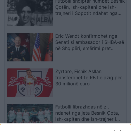
Futbolli shqiptar humbet Besnik
Çotën, ish-kapiteni dhe ish-
trajneri i Sopotit ndahet nga
jeta në moshën 56-vjeçare
Eric Wendt konfirmohet nga
Senati si ambasador i SHBA-së
në Shqipëri, emërimi pret
firmën e Trump
Zyrtare, Fisnik Asllani
transferohet te RB Leipzig për
30 milionë euro
Futbolli librazhdas në zi,
ndahet nga jeta Besnik Çota,
ish-kapiten dhe ish-trajner i
Sopotit