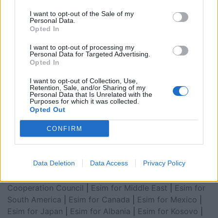
I want to opt-out of the Sale of my
Personal Data.
Opted In
I want to opt-out of processing my
Personal Data for Targeted Advertising.
Opted In
I want to opt-out of Collection, Use,
Retention, Sale, and/or Sharing of my
Esim for Global
|
Esim for Europe
|
Esim for Caribbean
Personal Data that Is Unrelated with the
Purposes for which it was collected.
|
Esim for USA
|
Esim for Italy
|
Esim for Spain
|
Esim
Opted Out
for Turkey
|
Esim for Germany
|
Esim for Greece
|
Esim
for Asia
|
Esim for World Cup 2026
|
Esim for Saudi
CONFIRM
Arabia
|
Esim for Egypt
|
Esim for United Arab
Emirates
|
Esim for Balkans
|
Esim for Morocco
|
Esim
Data Deletion
Data Access
Privacy Policy
for China
|
Esim for United Kingdom
|
Esim for Africa
|
Esim for Latin America
|
Esim for GCC Gulf
Cooperation Council
|
Esim for Middle East
|
Esim for
South America
|
Esim for Canada
|
Esim for Mexico
|
Esim for Japan
|
Esim for Albania
|
Esim for Kosovo
|