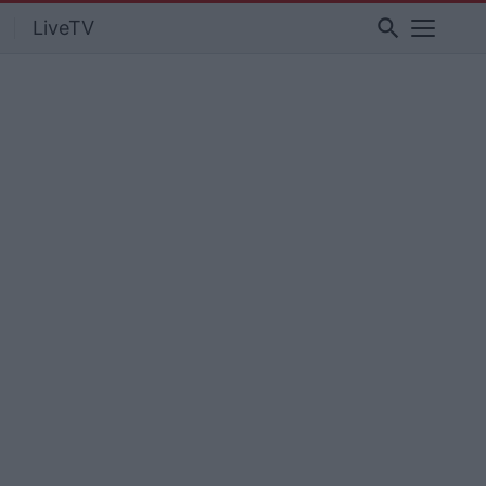
search
LiveTV