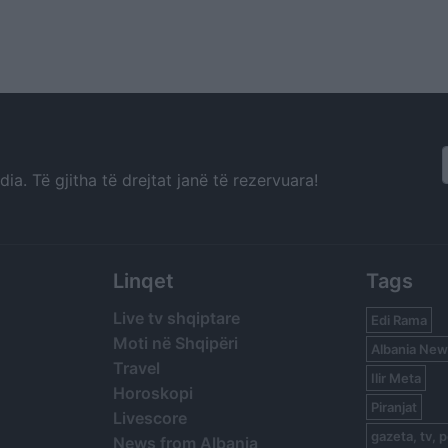
a. Të gjitha të drejtat janë të rezervuara!
Linqet
Tags
Live tv shqiptare
Edi Rama
Moti në Shqipëri
Albania New
Travel
Ilir Meta
Horoskopi
Piranjat
Livescore
gazeta, tv, p
News from Albania