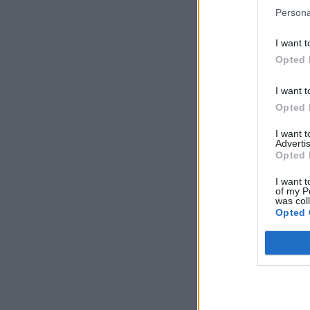
Persona
I want t
Opted 
I want t
Opted 
I want 
Advertis
Opted 
I want t
of my P
was col
Opted 