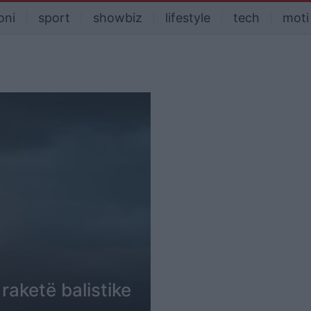
oni
sport
showbiz
lifestyle
tech
moti
raketë balistike