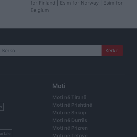
for Finland
|
Esim for Norway
|
Esim for
Belgium
Search
Moti
Moti në Tiranë
Moti në Prishtinë
s
Moti në Shkup
Moti në Durrës
Moti në Prizren
ortale
Moti në Tetovë