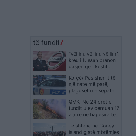
të fundit
“Vëllim, vëllim, vëllim”,
kreu i Nissan pranon
qasjen që i kushtoi
shtrenjtë kompanisë
Korçë/ Pas sherrit të
një nate më parë,
plagoset me sëpatë
një person dhe vihet
QMK: Në 24 orët e
në pranga autori
fundit u evidentuan 17
zjarre në hapësira të
hapura
Të shtëna në Coney
Island gjatë mbrëmjes