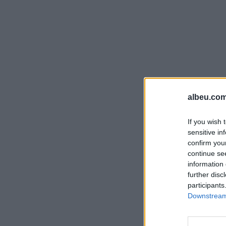
albeu.com
If you wish 
sensitive in
confirm you
continue se
information 
further disc
participants
Downstream 