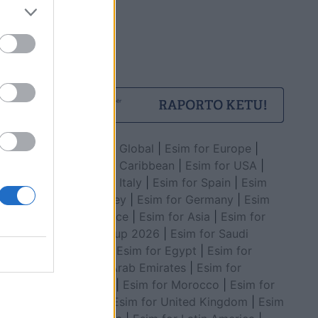
Esim for Global
|
Esim for Europe
|
Esim for Caribbean
|
Esim for USA
|
Esim for Italy
|
Esim for Spain
|
Esim
for Turkey
|
Esim for Germany
|
Esim
for Greece
|
Esim for Asia
|
Esim for
World Cup 2026
|
Esim for Saudi
Arabia
|
Esim for Egypt
|
Esim for
United Arab Emirates
|
Esim for
Balkans
|
Esim for Morocco
|
Esim for
China
|
Esim for United Kingdom
|
Esim