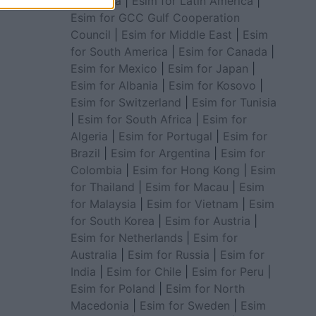
for Africa
|
Esim for Latin America
|
Esim for GCC Gulf Cooperation
Council
|
Esim for Middle East
|
Esim
for South America
|
Esim for Canada
|
Esim for Mexico
|
Esim for Japan
|
Esim for Albania
|
Esim for Kosovo
|
Esim for Switzerland
|
Esim for Tunisia
|
Esim for South Africa
|
Esim for
Algeria
|
Esim for Portugal
|
Esim for
Brazil
|
Esim for Argentina
|
Esim for
Colombia
|
Esim for Hong Kong
|
Esim
for Thailand
|
Esim for Macau
|
Esim
for Malaysia
|
Esim for Vietnam
|
Esim
for South Korea
|
Esim for Austria
|
Esim for Netherlands
|
Esim for
Australia
|
Esim for Russia
|
Esim for
India
|
Esim for Chile
|
Esim for Peru
|
Esim for Poland
|
Esim for North
Macedonia
|
Esim for Sweden
|
Esim