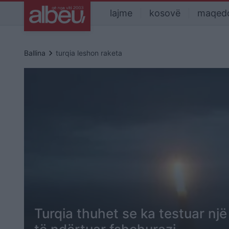
lajme
kosovë
maqed
keyboard_arrow_right
Ballina
turqia leshon raketa
Turqia thuhet se ka testuar një 