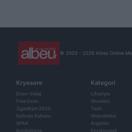
© 2003 -
2026 Albeu Online Medi
Kryesore
Kategori
Erion Veliaj
Lifestyle
Free Esim
Showbiz
Zgjedhjet 2025
Tech
Belinda Balluku
Shëndetësi
SPAK
Argetim
Kombëtarja
Enciklopedi