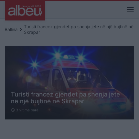
Turisti francez gjendet pa shenja jete në një bujtinë në
keyboard_arrow_right
Ballina
Skrapar
Turisti francez gjendet pa shenja jete
në një bujtinë në Skrapar
3 vit me parë
schedule