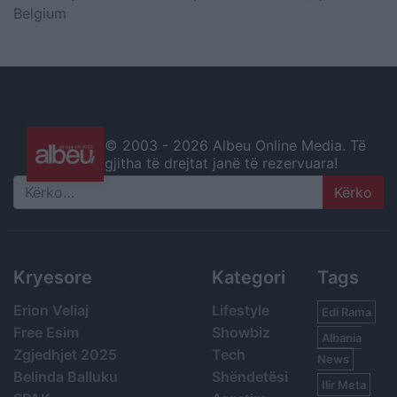
Belgium
© 2003 -
2026 Albeu Online Media. Të
gjitha të drejtat janë të rezervuara!
Search
Kryesore
Kategori
Tags
Erion Veliaj
Lifestyle
Edi Rama
Free Esim
Showbiz
Albania
Zgjedhjet 2025
Tech
News
Belinda Balluku
Shëndetësi
Ilir Meta