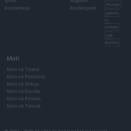
SPAK
Argetim
Piranjat
Kombëtarja
Enciklopedi
gazeta,
tv,
portale
Sali
Berisha
Moti
Moti në Tiranë
Moti në Prishtinë
Moti në Shkup
Moti në Durrës
Moti në Prizren
Moti në Tetovë