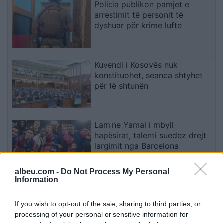
Policia publikon pamjet e
arrestimit të personit të
dyshuar për krime lufte
Kuvendi i Kosovës nuk
konstituohet, seanca shtyhet
për të shtunën
Lamine Yamal i mbyll
hapësirat, talenti suedez drejt
largimit nga Barcelona
albeu.com -
Do Not Process My Personal
Information
Video/ Tragjedi në Ceuta, i riu
që po tentonte të kalonte
If you wish to opt-out of the sale, sharing to third parties, or
ilegalisht nga Maroku me
processing of your personal or sensitive information for
parashutë bie në det dhe vdes