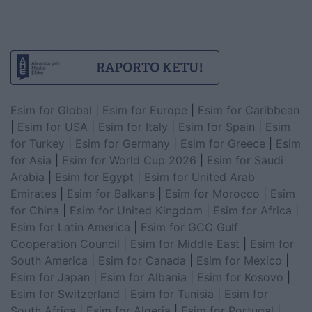
Esim for Global
|
Esim for Europe
|
Esim for Caribbean
|
Esim for USA
|
Esim for Italy
|
Esim for Spain
|
Esim
for Turkey
|
Esim for Germany
|
Esim for Greece
|
Esim
for Asia
|
Esim for World Cup 2026
|
Esim for Saudi
Arabia
|
Esim for Egypt
|
Esim for United Arab
Emirates
|
Esim for Balkans
|
Esim for Morocco
|
Esim
for China
|
Esim for United Kingdom
|
Esim for Africa
|
Esim for Latin America
|
Esim for GCC Gulf
Cooperation Council
|
Esim for Middle East
|
Esim for
South America
|
Esim for Canada
|
Esim for Mexico
|
Esim for Japan
|
Esim for Albania
|
Esim for Kosovo
|
Esim for Switzerland
|
Esim for Tunisia
|
Esim for
South Africa
|
Esim for Algeria
|
Esim for Portugal
|