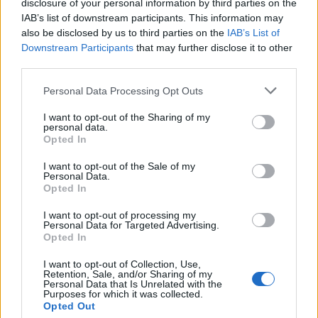
disclosure of your personal information by third parties on the
IAB’s list of downstream participants. This information may
also be disclosed by us to third parties on the
IAB’s List of
Downstream Participants
that may further disclose it to other
third parties.
Personal Data Processing Opt Outs
Nga gëzimi i dasmës te
Hyri me Jet Ski në
I want to opt-out of the Sharing of my
dhimbja e madhe, Arianit
hapësirën e pushuesve në
personal data.
Çetaj gjendet i pajetë në
Zvërnec, gjobitet me 300
Opted In
Pejë
mijë lekë drejtuesi
I want to opt-out of the Sale of my
Personal Data.
Opted In
I want to opt-out of processing my
Personal Data for Targeted Advertising.
Opted In
I want to opt-out of Collection, Use,
“Po ngrihet një ministri
Infermierja shqiptare në
Retention, Sale, and/or Sharing of my
paralele e Shëndetësisë”/
Itali shpërthen në lot në
Personal Data that Is Unrelated with the
Purposes for which it was collected.
Këlliçi: Projektligji i
protestë: Pacientët
Opted Out
shtatorit i hap rrugë
detyrohen të kërkojnë