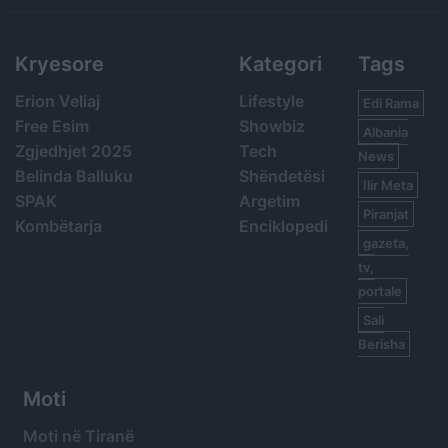
Kryesore
Kategori
Tags
Erion Veliaj
Lifestyle
Edi Rama
Free Esim
Showbiz
Albania
Zgjedhjet 2025
Tech
News
Belinda Balluku
Shëndetësi
Ilir Meta
SPAK
Argetim
Piranjat
Kombëtarja
Enciklopedi
gazeta,
tv,
portale
Sali
Berisha
Moti
Moti në Tiranë