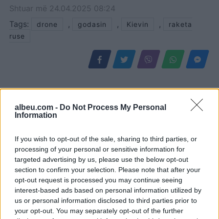
Shtuar
më
24.04.2025 08:24
Tags:
,
,
,
drone
godasin
Kievin
raketa
ruse
albeu.com -
Do Not Process My Personal
Information
If you wish to opt-out of the sale, sharing to third parties, or
processing of your personal or sensitive information for
targeted advertising by us, please use the below opt-out
section to confirm your selection. Please note that after your
“Meta” gjobitet me 567
Horoskopi 7 Gusht 2026/
opt-out request is processed you may continue seeing
milionë dollarë të tjerë për
Çfarë kanë rezervuar yjet
interest-based ads based on personal information utilized by
sigurinë e fëmijëve,
për secilën shenjë?
us or personal information disclosed to third parties prior to
kompania: Do ta apelojmë
your opt-out. You may separately opt-out of the further