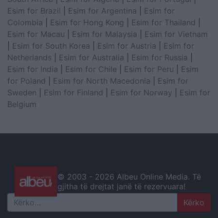
Esim for Brazil
|
Esim for Argentina
|
Esim for
Colombia
|
Esim for Hong Kong
|
Esim for Thailand
|
Esim for Macau
|
Esim for Malaysia
|
Esim for Vietnam
|
Esim for South Korea
|
Esim for Austria
|
Esim for
Netherlands
|
Esim for Australia
|
Esim for Russia
|
Esim for India
|
Esim for Chile
|
Esim for Peru
|
Esim
for Poland
|
Esim for North Macedonia
|
Esim for
Sweden
|
Esim for Finland
|
Esim for Norway
|
Esim for
Belgium
© 2003 -
2026 Albeu Online Media. Të
gjitha të drejtat janë të rezervuara!
Search