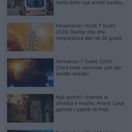
humb jetën nga arresti kardiak
(EMRI)
Parashikimi i motit 7 Gusht
2026/ Reshje shiu dhe
temperatura deri në 38 gradë
Horoskopi 7 Gusht 2026/
Çfarë kanë rezervuar yjet për
secilën shenjë?
Nga gëzimi i dasmës te
dhimbja e madhe, Arianit Çetaj
gjendet i pajetë në Pejë