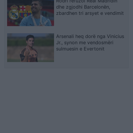
Rodri refuzoi Real Madridin
dhe zgjodhi Barcelonën,
zbardhen tri arsyet e vendimit
Arsenali heq dorë nga Vinicius
Jr., synon me vendosmëri
sulmuesin e Evertonit