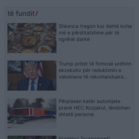
të fundit
Shkenca tregon kur është koha
më e përshtatshme për të
ngrënë darkë
Trump pritet të firmosë urdhrin
ekzekutiv për reduktimin e
vaksinave të rekomanduara
për fëmijët
Përplasen katër automjete
pranë HEC Kozjakut, lëndohen
shtatë persona
Prishtina Tournament”