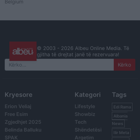
Belgium
© 2003 -
2026 Albeu Online Media. Të
gjitha të drejtat janë të rezervuara!
Search
Kryesore
Kategori
Tags
Erion Veliaj
Lifestyle
Edi Rama
Free Esim
Showbiz
Albania
Zgjedhjet 2025
Tech
News
Belinda Balluku
Shëndetësi
Ilir Meta
SPAK
Argetim