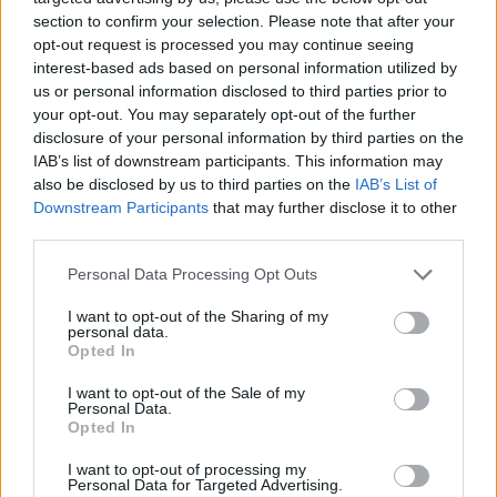
section to confirm your selection. Please note that after your
opt-out request is processed you may continue seeing
interest-based ads based on personal information utilized by
us or personal information disclosed to third parties prior to
your opt-out. You may separately opt-out of the further
disclosure of your personal information by third parties on the
IAB’s list of downstream participants. This information may
also be disclosed by us to third parties on the
IAB’s List of
Downstream Participants
that may further disclose it to other
third parties.
Personal Data Processing Opt Outs
I want to opt-out of the Sharing of my
personal data.
Opted In
I want to opt-out of the Sale of my
Personal Data.
Opted In
Esim for Global
|
Esim for Europe
|
Esim for Caribbean
|
Esim for USA
|
Esim for Italy
|
Esim for Spain
|
Esim
I want to opt-out of processing my
Personal Data for Targeted Advertising.
for Turkey
|
Esim for Germany
|
Esim for Greece
|
Esim