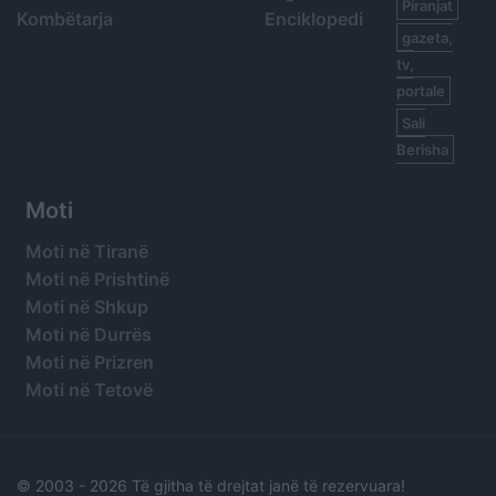
Piranjat
Kombëtarja
Enciklopedi
gazeta,
tv,
portale
Sali
Berisha
Moti
Moti në Tiranë
Moti në Prishtinë
Moti në Shkup
Moti në Durrës
Moti në Prizren
Moti në Tetovë
© 2003 -
2026 Të gjitha të drejtat janë të rezervuara!