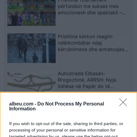
përfundon me sukses mes
emocionesh dhe spektakli –
Trofeu i takon ‘Mercedes Getit’
Prishtina kërkon reagim
ndërkombëtar ndaj
kërcënimeve dhe armatosjes
së Serbisë
Autostrada Elbasan-
Rrogozhinë, ARRSH: Nyja
lidhëse në Papër do të
ndërtohet në një fazë të dytë
albeu.com -
Do Not Process My Personal
Information
9 golat që i japin sinjale
pozitive Rolando Maranit,
sulmuesit shkëlqejnë me klubet
If you wish to opt-out of the sale, sharing to third parties, or
e tyre (STATISTIKAT)
processing of your personal or sensitive information for
targeted advertising by us, please use the below opt-out