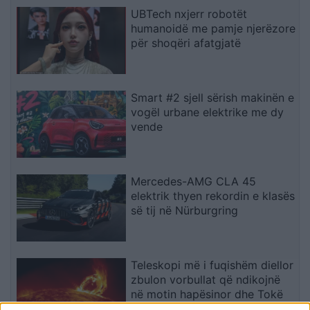
UBTech nxjerr robotët
humanoidë me pamje njerëzore
për shoqëri afatgjatë
Smart #2 sjell sërish makinën e
vogël urbane elektrike me dy
vende
Mercedes-AMG CLA 45
elektrik thyen rekordin e klasës
së tij në Nürburgring
Teleskopi më i fuqishëm diellor
zbulon vorbullat që ndikojnë
në motin hapësinor dhe Tokë