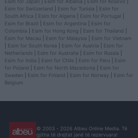
Esim for Japan
|
Esim for Albania
|
Esim for Kosovo
|
Esim for Switzerland
|
Esim for Tunisia
|
Esim for
South Africa
|
Esim for Algeria
|
Esim for Portugal
|
Esim for Brazil
|
Esim for Argentina
|
Esim for
Colombia
|
Esim for Hong Kong
|
Esim for Thailand
|
Esim for Macau
|
Esim for Malaysia
|
Esim for Vietnam
|
Esim for South Korea
|
Esim for Austria
|
Esim for
Netherlands
|
Esim for Australia
|
Esim for Russia
|
Esim for India
|
Esim for Chile
|
Esim for Peru
|
Esim
for Poland
|
Esim for North Macedonia
|
Esim for
Sweden
|
Esim for Finland
|
Esim for Norway
|
Esim for
Belgium
© 2003 -
2026 Albeu Online Media. Të
gjitha të drejtat janë të rezervuara!