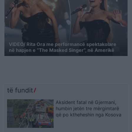
VIDEO/ Rita Ora me performancë spektakolare
në hapjen e “The Masked Singer”, në Amerikë
të fundit
Aksident fatal në Gjermani,
humbin jetën tre mërgimtarë
që po ktheheshin nga Kosova