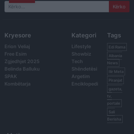
Search
Kryesore
Kategori
Tags
Erion Veliaj
Lifestyle
Edi Rama
Free Esim
Showbiz
Albania
Zgjedhjet 2025
Tech
News
Belinda Balluku
Shëndetësi
Ilir Meta
SPAK
Argetim
Piranjat
Kombëtarja
Enciklopedi
gazeta,
tv,
portale
Sali
Berisha