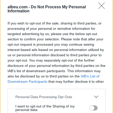
albeu.com -
Do Not Process My Personal
Information
Bllokime të papritura të
llogarive të WhatsApp-it në të
If you wish to opt-out of the sale, sharing to third parties, or
gjithë botën
processing of your personal or sensitive information for
targeted advertising by us, please use the below opt-out
section to confirm your selection. Please note that after your
Drejtues nga OpenAI, Meta dhe
opt-out request is processed you may continue seeing
Google bëjnë thirrje për frenim
interest-based ads based on personal information utilized by
të IA-së: “Mund të dalë jashtë
us or personal information disclosed to third parties prior to
kontrollit
your opt-out. You may separately opt-out of the further
disclosure of your personal information by third parties on the
IAB’s list of downstream participants. This information may
also be disclosed by us to third parties on the
IAB’s List of
Downstream Participants
that may further disclose it to other
third parties.
Personal Data Processing Opt Outs
I want to opt-out of the Sharing of my
personal data.