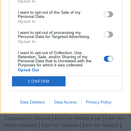
Opted In
I want to opt-out of the Sale of my
Personal Data.
Opted In
I want to opt-out of processing my
Personal Data for Targeted Advertising.
Opted In
I want to opt-out of Collection, Use,
Retention, Sale, and/or Sharing of my
Personal Data that Is Unrelated with the
Esim for Global
|
Esim for Europe
|
Esim for Caribbean
Purposes for which it was collected.
|
Esim for USA
|
Esim for Italy
|
Esim for Spain
|
Esim
Opted Out
for Turkey
|
Esim for Germany
|
Esim for Greece
|
Esim
CONFIRM
for Asia
|
Esim for World Cup 2026
|
Esim for Saudi
Arabia
|
Esim for Egypt
|
Esim for United Arab
Emirates
|
Esim for Balkans
|
Esim for Morocco
|
Esim
Data Deletion
Data Access
Privacy Policy
for China
|
Esim for United Kingdom
|
Esim for Africa
|
Esim for Latin America
|
Esim for GCC Gulf
Cooperation Council
|
Esim for Middle East
|
Esim for
South America
|
Esim for Canada
|
Esim for Mexico
|