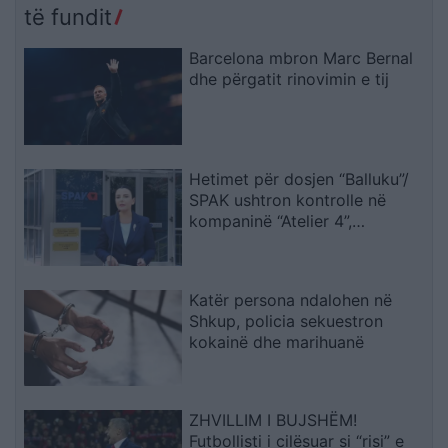
të fundit
Barcelona mbron Marc Bernal
dhe përgatit rinovimin e tij
Hetimet për dosjen “Balluku”/
SPAK ushtron kontrolle në
kompaninë “Atelier 4”,
sekuestrohet projekti i
arredimit të vilës luksoze
Katër persona ndalohen në
Shkup, policia sekuestron
kokainë dhe marihuanë
ZHVILLIM I BUJSHËM!
Futbollisti i cilësuar si “risi” e