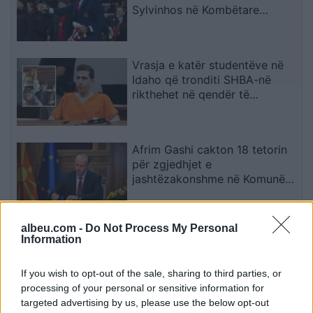
Sylvinhos në Kombëtare
ndërpret kontratën me klubin,
zbulohet arsyeja
Vrasja e katër studentëve në
Idaho që tronditi SHBA-në
rikthehet në qendër të
vëmendjes
Afrim Gashi cakton 18 tetorin
për zgjedhjet e
jashtëzakonshme në Komunën
e Bërvenicës
albeu.com -
Do Not Process My Personal
Hysamedin Feraj
Information
kundërpërgjigjet pas incidentit
me vezë të Time Kadriajt në
If you wish to opt-out of the sale, sharing to third parties, or
Kuvend: Kujton të kaluarën në
processing of your personal or sensitive information for
UÇK dhe lidhjet me Radojçiqin
targeted advertising by us, please use the below opt-out