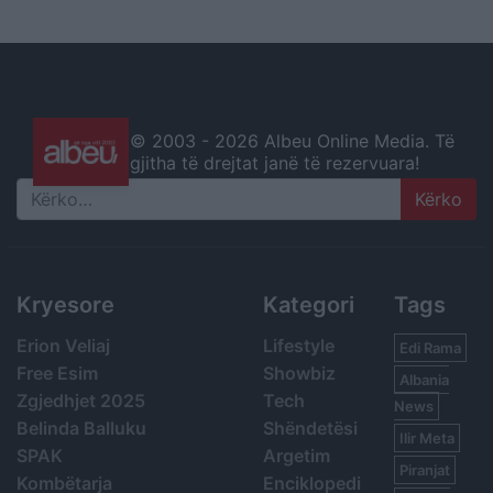
© 2003 -
2026 Albeu Online Media. Të
gjitha të drejtat janë të rezervuara!
Search
Kryesore
Kategori
Tags
Erion Veliaj
Lifestyle
Edi Rama
Free Esim
Showbiz
Albania
Zgjedhjet 2025
Tech
News
Belinda Balluku
Shëndetësi
Ilir Meta
SPAK
Argetim
Piranjat
Kombëtarja
Enciklopedi