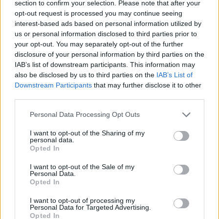
section to confirm your selection. Please note that after your
opt-out request is processed you may continue seeing
interest-based ads based on personal information utilized by
us or personal information disclosed to third parties prior to
your opt-out. You may separately opt-out of the further
disclosure of your personal information by third parties on the
IAB’s list of downstream participants. This information may
also be disclosed by us to third parties on the
IAB’s List of
Downstream Participants
that may further disclose it to other
third parties.
Personal Data Processing Opt Outs
I want to opt-out of the Sharing of my
personal data.
Opted In
I want to opt-out of the Sale of my
Personal Data.
Esim for Global
|
Esim for Europe
|
Esim for Caribbean
Opted In
|
Esim for USA
|
Esim for Italy
|
Esim for Spain
|
Esim
I want to opt-out of processing my
for Turkey
|
Esim for Germany
|
Esim for Greece
|
Esim
Personal Data for Targeted Advertising.
Opted In
for Asia
|
Esim for World Cup 2026
|
Esim for Saudi