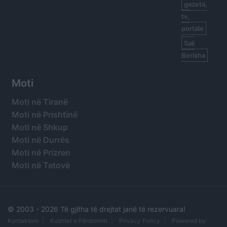
gazeta,
tv,
portale
Sali
Berisha
Moti
Moti në Tiranë
Moti në Prishtinë
Moti në Shkup
Moti në Durrës
Moti në Prizren
Moti në Tetovë
© 2003 -
2026 Të gjitha të drejtat janë të rezervuara!
Kontaktoni
Kushtet e Përdorimit
Privacy Policy
Powered by: