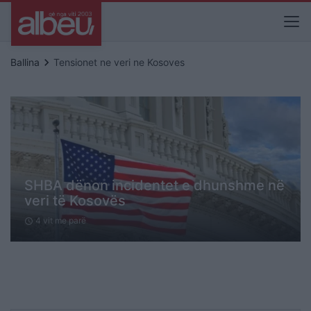
keyboard_arrow_right
Ballina
Tensionet ne veri ne Kosoves
SHBA dënon incidentet e dhunshme në
veri të Kosovës
4 vit me parë
schedule