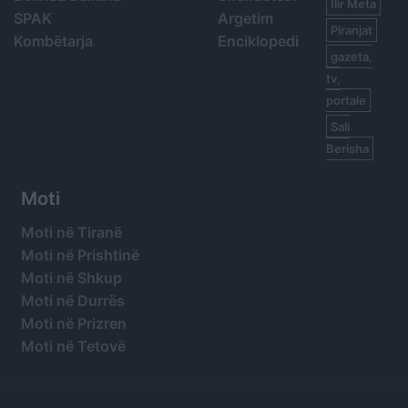
Ilir Meta
SPAK
Argetim
Piranjat
Kombëtarja
Enciklopedi
gazeta,
tv,
portale
Sali
Berisha
Moti
Moti në Tiranë
Moti në Prishtinë
Moti në Shkup
Moti në Durrës
Moti në Prizren
Moti në Tetovë