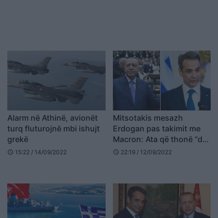
Alarm në Athinë, avionët
Mitsotakis mesazh
turq fluturojnë mbi ishujt
Erdogan pas takimit me
grekë
Macron: Ata që thonë “do
të vijmë natën”, i presim
15:22 / 14/09/2022
22:19 / 12/09/2022
schedule
schedule
ditën!