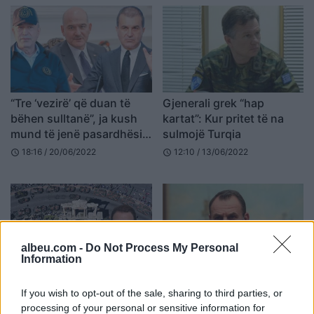
“Tre ‘vezirë’ që duan të
Gjenerali grek “hap
bëhen sulltanë”, ja kush
kartat”: Kur pritet të na
mund të jenë pasardhësit
sulmojë Turqia
e Erdoganit (FOTO LAJM)
18:16 / 20/06/2022
12:10 / 13/06/2022
schedule
schedule
albeu.com -
Do Not Process My Personal
Information
Greqia “kërcënon”
Athina zyrtare flet për
If you wish to opt-out of the sale, sharing to third parties, or
Turqinë, eksperti: Mos
luftë: Turqia e di koston e
processing of your personal or sensitive information for
guxoni, ja çfarë ju pret në
madhe të angazhimit