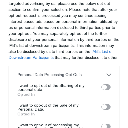
targeted advertising by us, please use the below opt-out
të ardhmen
ushtarak me Greqinë
11:04 / 13/06/2022
21:39 / 03/06/2022
schedule
schedule
section to confirm your selection. Please note that after your
opt-out request is processed you may continue seeing
të fundit
interest-based ads based on personal information utilized by
us or personal information disclosed to third parties prior to
QKUK publikon bilancin 24-
your opt-out. You may separately opt-out of the further
orësh: 317 shërbime mjekësore
disclosure of your personal information by third parties on the
dhe dy vdekje
IAB’s list of downstream participants. This information may
also be disclosed by us to third parties on the
IAB’s List of
Downstream Participants
that may further disclose it to other
third parties.
Deri në një orë pritje te Dheu i
Bardhë, 40 minuta në Merdarë
Personal Data Processing Opt Outs
I want to opt-out of the Sharing of my
personal data.
Opted In
Hetimi i BBC: Rusia ka
I want to opt-out of the Sale of my
sekuestruar ose synon të
Personal Data.
marrë mbi 34 mijë prona të
Opted In
ukrainasve në zonat e
pushtuara
I want to opt-out of processing my