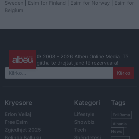
Sweden
|
Esim for Finland
|
Esim for Norway
|
Esim for
Belgium
© 2003 -
2026 Albeu Online Media. Të
gjitha të drejtat janë të rezervuara!
Search
Kryesore
Kategori
Tags
Erion Veliaj
Lifestyle
Edi Rama
Free Esim
Showbiz
Albania
Zgjedhjet 2025
Tech
News
Belinda Balluku
Shëndetësi