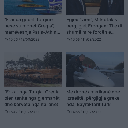
“Franca godet Turqinë
Egjeu “zien”, Mitsotakis i
nëse sulmohet Greqia”,
përgjigjet Erdogan: Ti e di
marrëveshja Paris-Athinë
shumë mirë forcën e
që mund të çojë Egjeun
ushtrisë greke, do merrnit
15:33 / 12/09/2022
13:58 / 11/09/2022
schedule
schedule
drejt luftës
atë që meritoni
“Frika” nga Turqia, Greqia
Me dronë amerikanë dhe
blen tanke nga gjermanët
izraelitë, përgjigjia greke
dhe korveta nga italianët
ndaj Bayraktarit turk
16:47 / 19/07/2022
14:58 / 12/07/2022
schedule
schedule