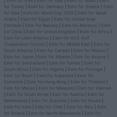
|
Esim for USA
|
Esim for Italy
|
Esim for Spain
|
Esim
for Turkey
|
Esim for Germany
|
Esim for Greece
|
Esim
for Asia
|
Esim for World Cup 2026
|
Esim for Saudi
Arabia
|
Esim for Egypt
|
Esim for United Arab
Emirates
|
Esim for Balkans
|
Esim for Morocco
|
Esim
for China
|
Esim for United Kingdom
|
Esim for Africa
|
Esim for Latin America
|
Esim for GCC Gulf
Cooperation Council
|
Esim for Middle East
|
Esim for
South America
|
Esim for Canada
|
Esim for Mexico
|
Esim for Japan
|
Esim for Albania
|
Esim for Kosovo
|
Esim for Switzerland
|
Esim for Tunisia
|
Esim for
South Africa
|
Esim for Algeria
|
Esim for Portugal
|
Esim for Brazil
|
Esim for Argentina
|
Esim for
Colombia
|
Esim for Hong Kong
|
Esim for Thailand
|
Esim for Macau
|
Esim for Malaysia
|
Esim for Vietnam
|
Esim for South Korea
|
Esim for Austria
|
Esim for
Netherlands
|
Esim for Australia
|
Esim for Russia
|
Esim for India
|
Esim for Chile
|
Esim for Peru
|
Esim
for Poland
|
Esim for North Macedonia
|
Esim for