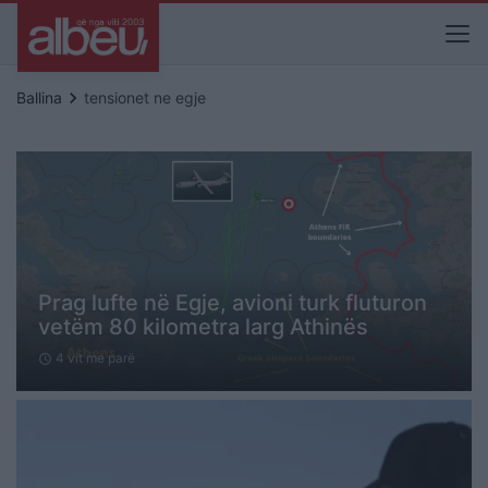
keyboard_arrow_right
Ballina
tensionet ne egje
Prag lufte në Egje, avioni turk fluturon
vetëm 80 kilometra larg Athinës
4 vit me parë
schedule