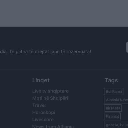
a. Të gjitha të drejtat janë të rezervuara!
Linqet
Tags
Live tv shqiptare
Edi Rama
Moti në Shqipëri
Albania New
Travel
Ilir Meta
Horoskopi
Piranjat
Livescore
gazeta, tv, p
News from Albania