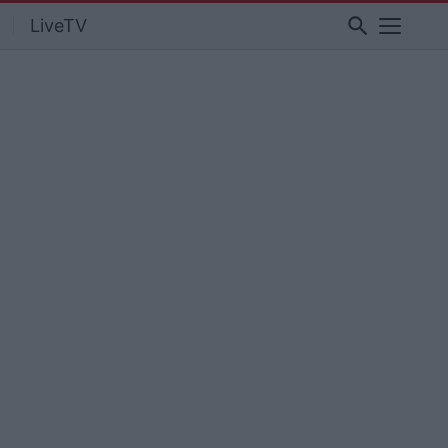
search
LiveTV