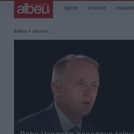
lajme
kosovë
maqed
keyboard_arrow_right
Ballina
televiive