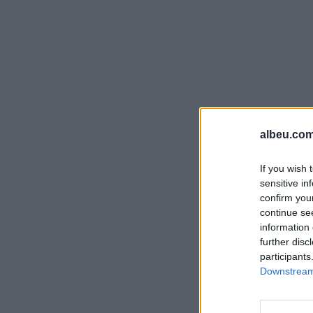
albeu.com
If you wish 
sensitive in
confirm you
continue se
information 
further disc
participants
Downstream 