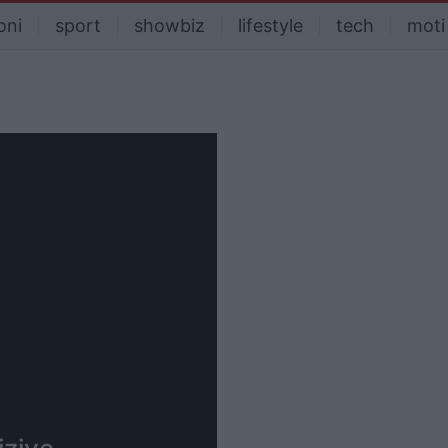
oni
sport
showbiz
lifestyle
tech
moti