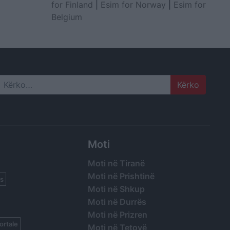
for Finland
|
Esim for Norway
|
Esim for
Belgium
Search
Moti
Moti në Tiranë
Moti në Prishtinë
s
Moti në Shkup
Moti në Durrës
Moti në Prizren
ortale
Moti në Tetovë