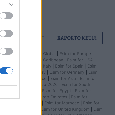
Esim for Global
|
Esim for Europe
|
Esim for Caribbean
|
Esim for USA
|
Esim for Italy
|
Esim for Spain
|
Esim
for Turkey
|
Esim for Germany
|
Esim
for Greece
|
Esim for Asia
|
Esim for
World Cup 2026
|
Esim for Saudi
Arabia
|
Esim for Egypt
|
Esim for
United Arab Emirates
|
Esim for
Balkans
|
Esim for Morocco
|
Esim for
China
|
Esim for United Kingdom
|
Esim