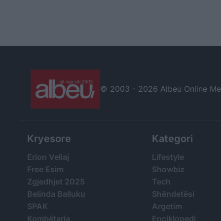
© 2003 -
2026 Albeu Online Medi
Kryesore
Kategori
Erion Veliaj
Lifestyle
Free Esim
Showbiz
Zgjedhjet 2025
Tech
Belinda Balluku
Shëndetësi
SPAK
Argetim
Kombëtarja
Enciklopedi