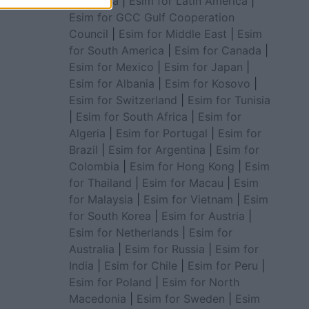
for Africa
|
Esim for Latin America
|
Esim for GCC Gulf Cooperation
Council
|
Esim for Middle East
|
Esim
for South America
|
Esim for Canada
|
Esim for Mexico
|
Esim for Japan
|
Esim for Albania
|
Esim for Kosovo
|
Esim for Switzerland
|
Esim for Tunisia
|
Esim for South Africa
|
Esim for
Algeria
|
Esim for Portugal
|
Esim for
Brazil
|
Esim for Argentina
|
Esim for
Colombia
|
Esim for Hong Kong
|
Esim
for Thailand
|
Esim for Macau
|
Esim
for Malaysia
|
Esim for Vietnam
|
Esim
for South Korea
|
Esim for Austria
|
Esim for Netherlands
|
Esim for
Australia
|
Esim for Russia
|
Esim for
India
|
Esim for Chile
|
Esim for Peru
|
Esim for Poland
|
Esim for North
Macedonia
|
Esim for Sweden
|
Esim