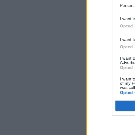
Persona
I want t
Opted 
I want t
Opted 
I want 
Advertis
Opted 
I want t
of my P
was col
Opted 