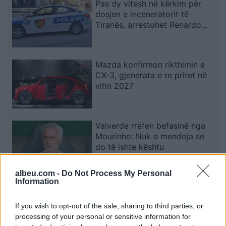
Pas dy vitesh në kërkim për
dosjen e inceneratorit të
Tiranës, arrestohet Renardo
Nallbani në Palasë
Mazda konfirmon rikthimin e
CX-3, gjenerata e re pritet në
vitin 2027
Valverde rrëfen befasinë nga
Mourinho: Nuk e mendoja se
do të ishte kështu
albeu.com -
Do Not Process My Personal
Information
Arrestohet 73-vjeçari në Krujë,
ndezi zjarr për të djegur barin
If you wish to opt-out of the sale, sharing to third parties, or
dhe flakët u përhapën drejt
processing of your personal or sensitive information for
malit