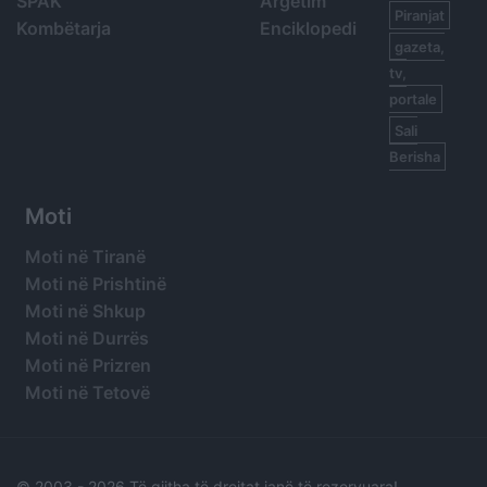
SPAK
Argetim
Piranjat
Kombëtarja
Enciklopedi
gazeta,
tv,
portale
Sali
Berisha
Moti
Moti në Tiranë
Moti në Prishtinë
Moti në Shkup
Moti në Durrës
Moti në Prizren
Moti në Tetovë
© 2003 -
2026 Të gjitha të drejtat janë të rezervuara!