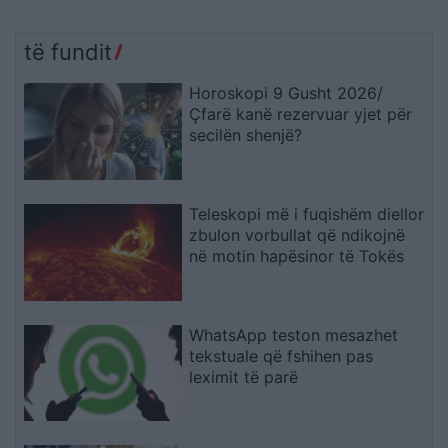
të fundit
Horoskopi 9 Gusht 2026/
Çfarë kanë rezervuar yjet për
secilën shenjë?
Teleskopi më i fuqishëm diellor
zbulon vorbullat që ndikojnë
në motin hapësinor të Tokës
WhatsApp teston mesazhet
tekstuale që fshihen pas
leximit të parë