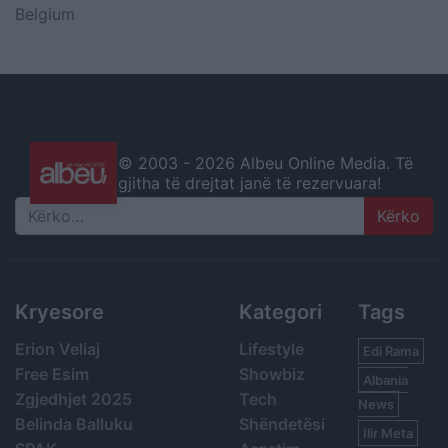
Belgium
© 2003 -
2026 Albeu Online Media. Të
gjitha të drejtat janë të rezervuara!
Search
Kryesore
Kategori
Tags
Erion Veliaj
Lifestyle
Edi Rama
Free Esim
Showbiz
Albania
Zgjedhjet 2025
Tech
News
Belinda Balluku
Shëndetësi
Ilir Meta