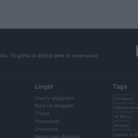
a. Të gjitha të drejtat janë të rezervuara!
Linqet
Tags
Live tv shqiptare
Edi Rama
Moti në Shqipëri
Albania New
Travel
Ilir Meta
Horoskopi
Piranjat
Livescore
gazeta, tv, p
News from Albania