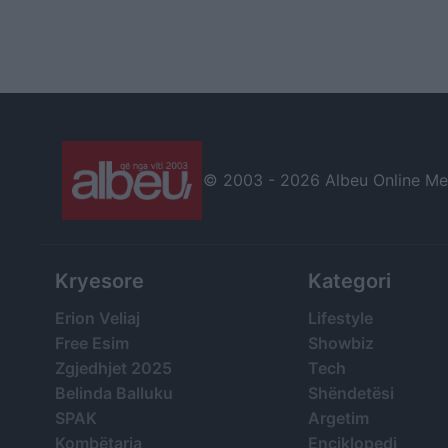
© 2003 -
2026 Albeu Online Medi
Kryesore
Kategori
Erion Veliaj
Lifestyle
Free Esim
Showbiz
Zgjedhjet 2025
Tech
Belinda Balluku
Shëndetësi
SPAK
Argetim
Kombëtarja
Enciklopedi