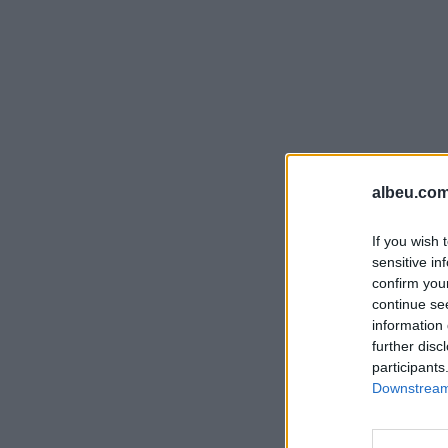
albeu.com
If you wish 
sensitive in
confirm you
continue se
information 
further disc
participants
Downstream 