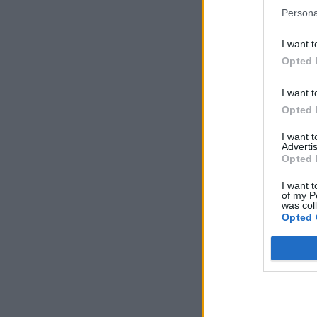
Persona
I want t
Opted 
I want t
Opted 
I want 
Advertis
Opted 
I want t
of my P
was col
Opted 