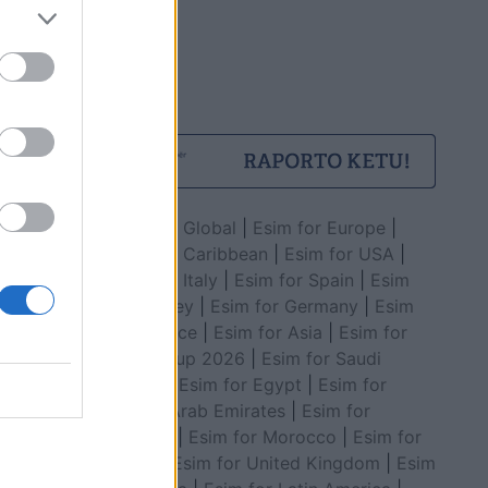
Esim for Global
|
Esim for Europe
|
Esim for Caribbean
|
Esim for USA
|
Esim for Italy
|
Esim for Spain
|
Esim
for Turkey
|
Esim for Germany
|
Esim
for Greece
|
Esim for Asia
|
Esim for
World Cup 2026
|
Esim for Saudi
Arabia
|
Esim for Egypt
|
Esim for
United Arab Emirates
|
Esim for
Balkans
|
Esim for Morocco
|
Esim for
China
|
Esim for United Kingdom
|
Esim