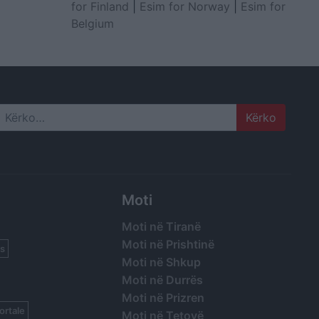
for Finland
|
Esim for Norway
|
Esim for
Belgium
Search
Moti
Moti në Tiranë
Moti në Prishtinë
s
Moti në Shkup
Moti në Durrës
Moti në Prizren
ortale
Moti në Tetovë