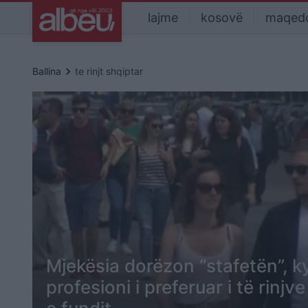
lajme
kosovë
maqed
keyboard_arrow_right
Ballina
te rinjt shqiptar
Mjekësia dorëzon “stafetën”, k
profesioni i preferuar i të rinjv