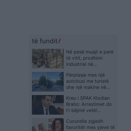
të fundit
Në pesë muajt e parë
të vitit, prodhimi
industrial në
Maqedoni u tkurr me
Përplasje mes një
0.3 përqind
autobusi me turistë
dhe një makine në
Antalia, 1 viktimë dhe
Kreu i SPAK Klodian
12 të lënduar
Braho: Arrestimet do
t’i bëjmë vetë!
Strategji e re për
Cucurella zgjedh
krimet elektorale
favoritët mes yjeve të