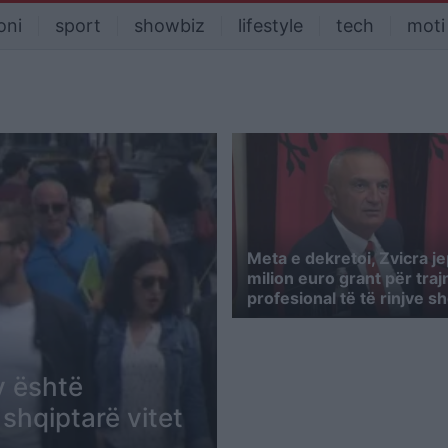
oni
sport
showbiz
lifestyle
tech
moti
Meta e dekretoi, Zvicra je
milion euro grant për traj
profesional të të rinjve sh
y është
e shqiptarë vitet