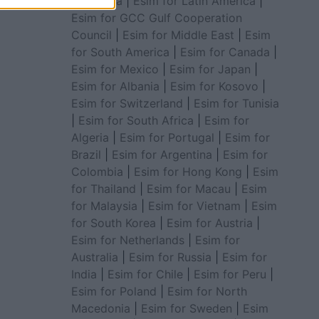
for Africa
|
Esim for Latin America
|
Esim for GCC Gulf Cooperation
Council
|
Esim for Middle East
|
Esim
for South America
|
Esim for Canada
|
Esim for Mexico
|
Esim for Japan
|
Esim for Albania
|
Esim for Kosovo
|
Esim for Switzerland
|
Esim for Tunisia
|
Esim for South Africa
|
Esim for
Algeria
|
Esim for Portugal
|
Esim for
Brazil
|
Esim for Argentina
|
Esim for
Colombia
|
Esim for Hong Kong
|
Esim
for Thailand
|
Esim for Macau
|
Esim
for Malaysia
|
Esim for Vietnam
|
Esim
for South Korea
|
Esim for Austria
|
Esim for Netherlands
|
Esim for
Australia
|
Esim for Russia
|
Esim for
India
|
Esim for Chile
|
Esim for Peru
|
Esim for Poland
|
Esim for North
Macedonia
|
Esim for Sweden
|
Esim