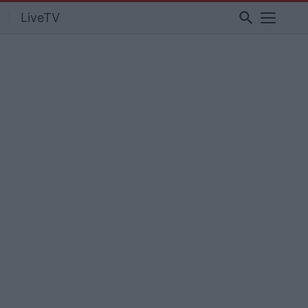
search
LiveTV