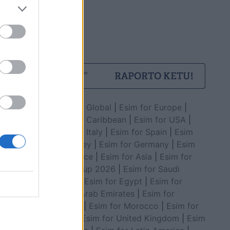
Esim for Global
|
Esim for Europe
|
Esim for Caribbean
|
Esim for USA
|
Esim for Italy
|
Esim for Spain
|
Esim
for Turkey
|
Esim for Germany
|
Esim
for Greece
|
Esim for Asia
|
Esim for
World Cup 2026
|
Esim for Saudi
Arabia
|
Esim for Egypt
|
Esim for
United Arab Emirates
|
Esim for
Balkans
|
Esim for Morocco
|
Esim for
China
|
Esim for United Kingdom
|
Esim