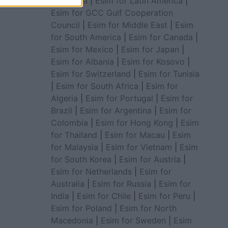
for Africa
|
Esim for Latin America
|
Esim for GCC Gulf Cooperation
Council
|
Esim for Middle East
|
Esim
for South America
|
Esim for Canada
|
Esim for Mexico
|
Esim for Japan
|
Esim for Albania
|
Esim for Kosovo
|
Esim for Switzerland
|
Esim for Tunisia
|
Esim for South Africa
|
Esim for
Algeria
|
Esim for Portugal
|
Esim for
Brazil
|
Esim for Argentina
|
Esim for
Colombia
|
Esim for Hong Kong
|
Esim
for Thailand
|
Esim for Macau
|
Esim
for Malaysia
|
Esim for Vietnam
|
Esim
for South Korea
|
Esim for Austria
|
Esim for Netherlands
|
Esim for
Australia
|
Esim for Russia
|
Esim for
India
|
Esim for Chile
|
Esim for Peru
|
Esim for Poland
|
Esim for North
Macedonia
|
Esim for Sweden
|
Esim