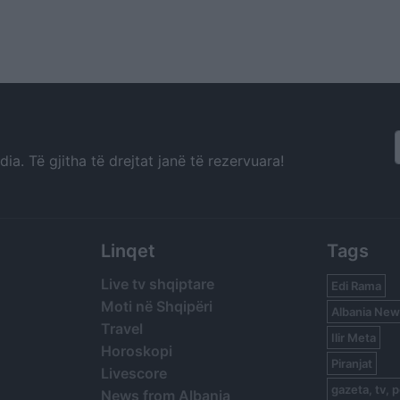
a. Të gjitha të drejtat janë të rezervuara!
Linqet
Tags
Live tv shqiptare
Edi Rama
Moti në Shqipëri
Albania New
Travel
Ilir Meta
Horoskopi
Piranjat
Livescore
gazeta, tv, p
News from Albania