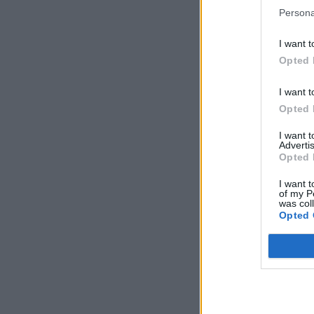
Persona
I want t
Opted 
I want t
Opted 
I want 
Advertis
Opted 
I want t
of my P
was col
Opted 