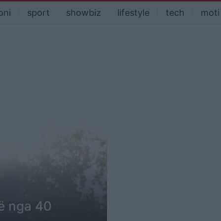
oni
sport
showbiz
lifestyle
tech
moti
jë nga 40