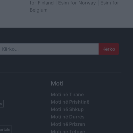
for Finland
|
Esim for Norway
|
Esim for
Belgium
Search
Moti
Moti në Tiranë
Moti në Prishtinë
s
Moti në Shkup
Moti në Durrës
Moti në Prizren
ortale
Moti në Tetovë