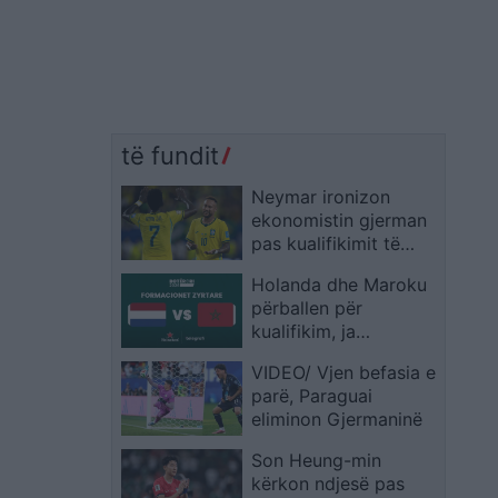
të fundit
Neymar ironizon
ekonomistin gjerman
pas kualifikimit të
Brazilit: Provoje sërish
Holanda dhe Maroku
në Botërorin e
përballen për
ardhshëm
kualifikim, ja
formacionet zyrtare
VIDEO/ Vjen befasia e
parë, Paraguai
eliminon Gjermaninë
Son Heung-min
kërkon ndjesë pas