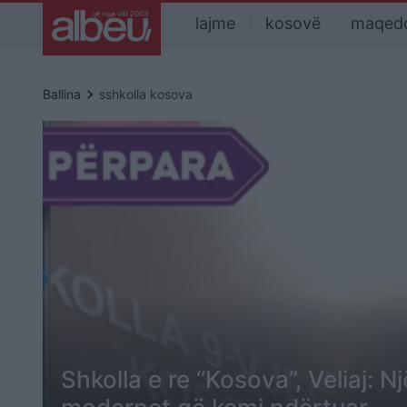
lajme
kosovë
maqed
keyboard_arrow_right
Ballina
sshkolla kosova
Shkolla e re “Kosova”, Veliaj: N