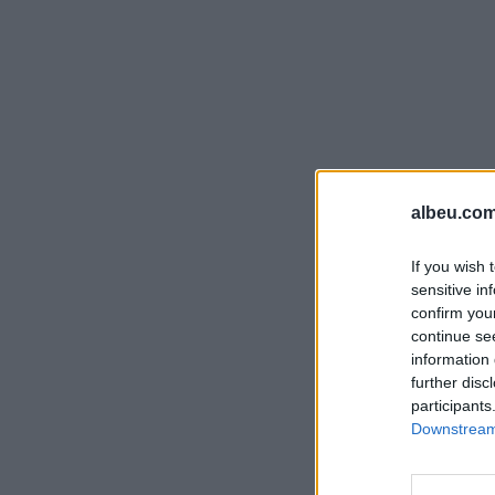
albeu.com
If you wish 
sensitive in
confirm you
continue se
information 
further disc
participants
Downstream 