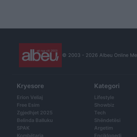
© 2003 -
2026 Albeu Online Medi
Kryesore
Kategori
Erion Veliaj
Lifestyle
Free Esim
Showbiz
Zgjedhjet 2025
Tech
Belinda Balluku
Shëndetësi
SPAK
Argetim
Kombëtarja
Enciklopedi