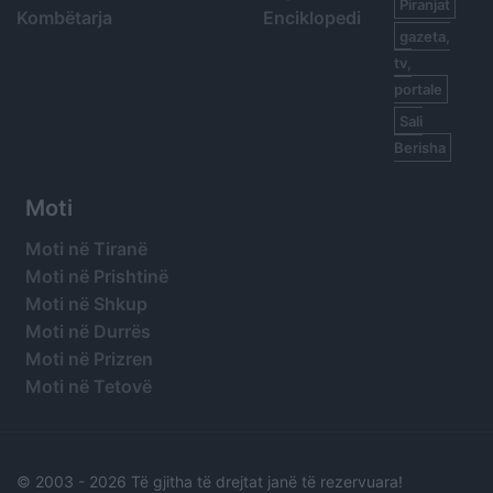
Piranjat
Kombëtarja
Enciklopedi
gazeta,
tv,
portale
Sali
Berisha
Moti
Moti në Tiranë
Moti në Prishtinë
Moti në Shkup
Moti në Durrës
Moti në Prizren
Moti në Tetovë
© 2003 -
2026 Të gjitha të drejtat janë të rezervuara!