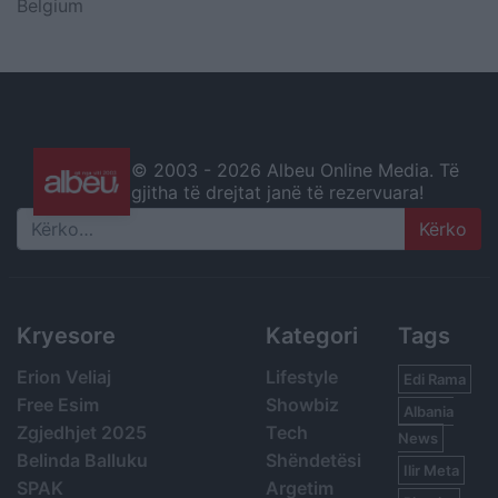
Belgium
© 2003 -
2026 Albeu Online Media. Të
gjitha të drejtat janë të rezervuara!
Search
Kryesore
Kategori
Tags
Erion Veliaj
Lifestyle
Edi Rama
Free Esim
Showbiz
Albania
Zgjedhjet 2025
Tech
News
Belinda Balluku
Shëndetësi
Ilir Meta
SPAK
Argetim