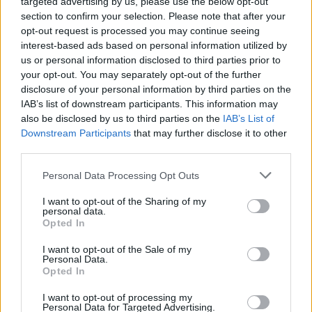
targeted advertising by us, please use the below opt-out
section to confirm your selection. Please note that after your
opt-out request is processed you may continue seeing
interest-based ads based on personal information utilized by
us or personal information disclosed to third parties prior to
your opt-out. You may separately opt-out of the further
disclosure of your personal information by third parties on the
IAB’s list of downstream participants. This information may
also be disclosed by us to third parties on the
IAB’s List of
Downstream Participants
that may further disclose it to other
third parties.
Personal Data Processing Opt Outs
I want to opt-out of the Sharing of my
personal data.
Opted In
I want to opt-out of the Sale of my
Personal Data.
Opted In
Esim for Global
|
Esim for Europe
|
Esim for Caribbean
|
Esim for USA
|
Esim for Italy
|
Esim for Spain
|
Esim
I want to opt-out of processing my
Personal Data for Targeted Advertising.
for Turkey
|
Esim for Germany
|
Esim for Greece
|
Esim