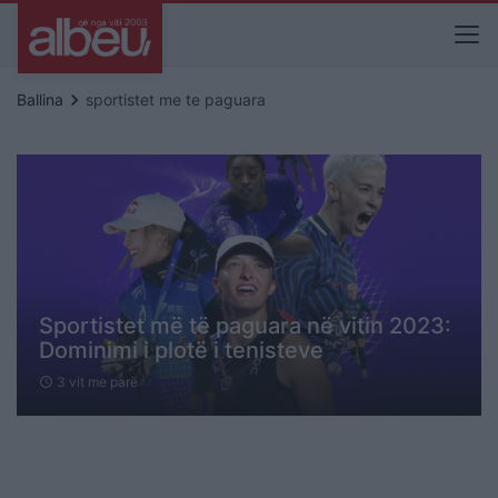
keyboard_arrow_right
Ballina
sportistet me te paguara
Sportistet më të paguara në vitin 2023:
Dominimi i plotë i tenisteve
3 vit me parë
schedule