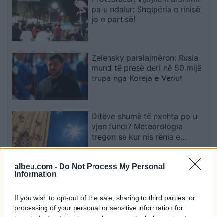
pa u ndalur: Shqipëria e rinisë,
jo e partisë!
Zelensky paralajmëron: Rusia
mund të presë deri në 50 mijë
trupa nga Koreja e Veriut
Ditëve shumë të nxehta po u
vjen fundi? Meteorologia
tregon se kur nis rënia e
temperaturave
albeu.com -
Do Not Process My Personal
Problemet financiare të Clujit
Information
afrojnë largimin e Korenicës
If you wish to opt-out of the sale, sharing to third parties, or
processing of your personal or sensitive information for