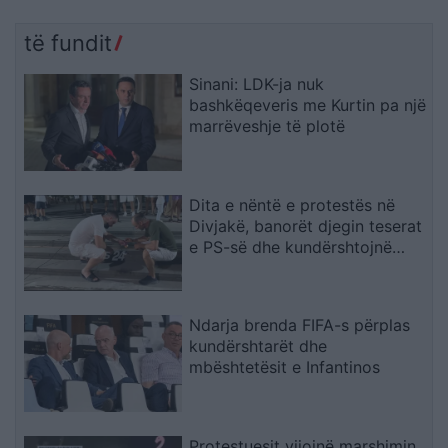
të fundit
Sinani: LDK-ja nuk
bashkëqeveris me Kurtin pa një
marrëveshje të plotë
Dita e nëntë e protestës në
Divjakë, banorët djegin teserat
e PS-së dhe kundërshtojnë
bashkimin me Lushnjën
Ndarja brenda FIFA-s përplas
kundërshtarët dhe
mbështetësit e Infantinos
Protestuesit vijojnë marshimin