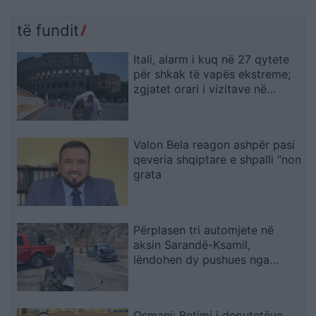
të fundit
Itali, alarm i kuq në 27 qytete
për shkak të vapës ekstreme;
zgjatet orari i vizitave në
monumente
Valon Bela reagon ashpër pasi
qeveria shqiptare e shpalli “non
grata
Përplasen tri automjete në
aksin Sarandë-Ksamil,
lëndohen dy pushues nga
Spanja
Osmani: Betimi i deputetëve