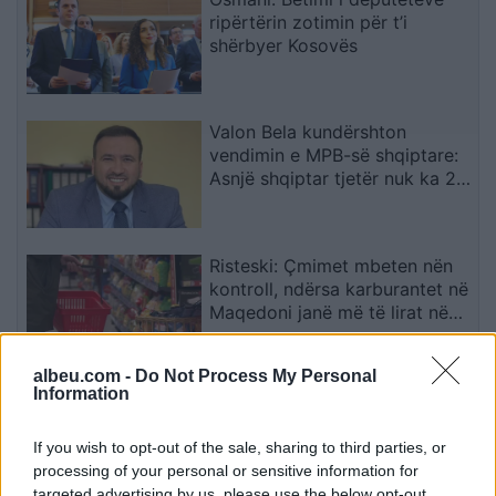
ripërtërin zotimin për t’i
shërbyer Kosovës
Valon Bela kundërshton
vendimin e MPB-së shqiptare:
Asnjë shqiptar tjetër nuk ka 22
mirënjohje nga NATO
Risteski: Çmimet mbeten nën
kontroll, ndërsa karburantet në
Maqedoni janë më të lirat në
rajon
albeu.com -
Do Not Process My Personal
Information
FSHF tërheq mbështetjen për
një mandat të ri të Gianni
Infantinos në krye të FIFA-s
If you wish to opt-out of the sale, sharing to third parties, or
processing of your personal or sensitive information for
targeted advertising by us, please use the below opt-out