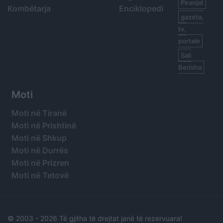
Piranjat
Kombëtarja
Enciklopedi
gazeta,
tv,
portale
Sali
Berisha
Moti
Moti në Tiranë
Moti në Prishtinë
Moti në Shkup
Moti në Durrës
Moti në Prizren
Moti në Tetovë
© 2003 -
2026 Të gjitha të drejtat janë të rezervuara!