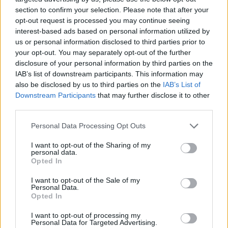
section to confirm your selection. Please note that after your
opt-out request is processed you may continue seeing
interest-based ads based on personal information utilized by
us or personal information disclosed to third parties prior to
your opt-out. You may separately opt-out of the further
disclosure of your personal information by third parties on the
IAB’s list of downstream participants. This information may
also be disclosed by us to third parties on the
IAB’s List of
Downstream Participants
that may further disclose it to other
third parties.
Personal Data Processing Opt Outs
I want to opt-out of the Sharing of my
personal data.
Opted In
I want to opt-out of the Sale of my
Personal Data.
Opted In
Esim for Global
|
Esim for Europe
|
Esim for Caribbean
|
Esim for USA
|
Esim for Italy
|
Esim for Spain
|
Esim
I want to opt-out of processing my
Personal Data for Targeted Advertising.
for Turkey
|
Esim for Germany
|
Esim for Greece
|
Esim