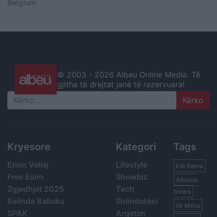
Belgium
© 2003 -
2026 Albeu Online Media. Të
gjitha të drejtat janë të rezervuara!
Search
Kryesore
Kategori
Tags
Erion Veliaj
Lifestyle
Edi Rama
Free Esim
Showbiz
Albania
Zgjedhjet 2025
Tech
News
Belinda Balluku
Shëndetësi
Ilir Meta
SPAK
Argetim