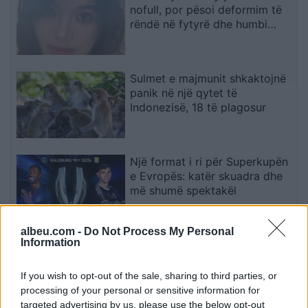
nofull, por pësoi deformim të
rëndë në fytyrë dhe humbi
punën si modele
Sulmet e majmunit shkaktojnë
panik në një qytet të
Indonezisë, 18 të plagosur
Një format i ri për Superkupën
e Evropës: katër skuadra dhe
më shumë spektakël
albeu.com -
Do Not Process My Personal
Information
Sot ndalohet përkohësisht
qarkullimi i kamionëve mbi 20
tonë në autoudhët e Kosovës
If you wish to opt-out of the sale, sharing to third parties, or
processing of your personal or sensitive information for
targeted advertising by us, please use the below opt-out