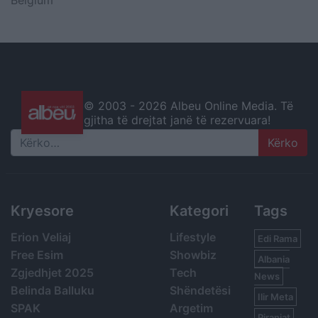
© 2003 -
2026 Albeu Online Media. Të
gjitha të drejtat janë të rezervuara!
Search
Kryesore
Kategori
Tags
Erion Veliaj
Lifestyle
Edi Rama
Free Esim
Showbiz
Albania
Zgjedhjet 2025
Tech
News
Belinda Balluku
Shëndetësi
Ilir Meta
SPAK
Argetim
Piranjat