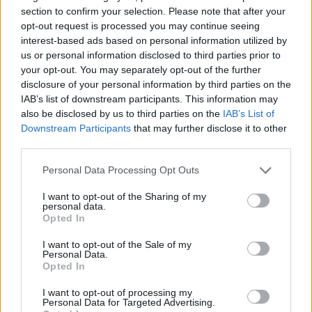
section to confirm your selection. Please note that after your
opt-out request is processed you may continue seeing
interest-based ads based on personal information utilized by
us or personal information disclosed to third parties prior to
your opt-out. You may separately opt-out of the further
disclosure of your personal information by third parties on the
IAB’s list of downstream participants. This information may
also be disclosed by us to third parties on the
IAB’s List of
Downstream Participants
that may further disclose it to other
third parties.
Personal Data Processing Opt Outs
I want to opt-out of the Sharing of my
personal data.
Opted In
I want to opt-out of the Sale of my
Personal Data.
Opted In
Esim for Global
|
Esim for Europe
|
Esim for Caribbean
|
Esim for USA
|
Esim for Italy
|
Esim for Spain
|
Esim
I want to opt-out of processing my
Personal Data for Targeted Advertising.
for Turkey
|
Esim for Germany
|
Esim for Greece
|
Esim