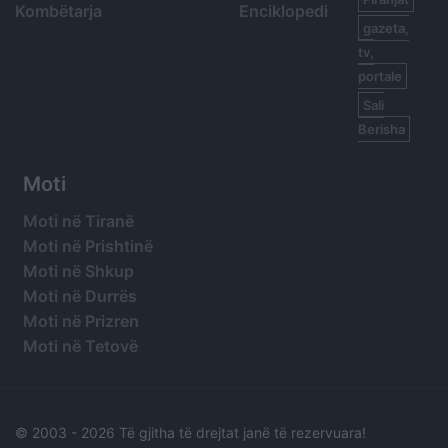
Kombëtarja
Enciklopedi
gazeta,
tv,
portale
Sali
Berisha
Moti
Moti në Tiranë
Moti në Prishtinë
Moti në Shkup
Moti në Durrës
Moti në Prizren
Moti në Tetovë
© 2003 -
2026 Të gjitha të drejtat janë të rezervuara!