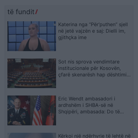
të fundit
Katerina nga “Për’puthen” sjell
në jetë vajzën e saj: Dielli im,
gjithçka ime
Sot nis sprova vendimtare
institucionale për Kosovën,
çfarë skenarësh hap dështimi i
bisedimeve Kurti–Abdixhiku
Eric Wendt ambasadori i
ardhshëm i SHBA-së në
Shqipëri, ambasada: Do të
përkrahë objektivat e Trump
për NATO-n dhe sigurinë
Kërkoi një ndërhyrje të lehtë në