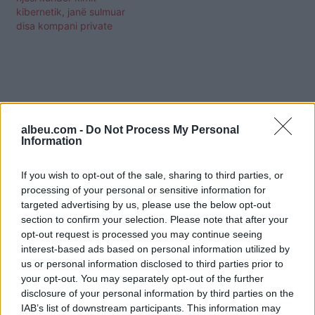
kibernetik, janë sulmuar
disa kompani private
albeu.com -
Do Not Process My Personal
Information
If you wish to opt-out of the sale, sharing to third parties, or
processing of your personal or sensitive information for
targeted advertising by us, please use the below opt-out
section to confirm your selection. Please note that after your
opt-out request is processed you may continue seeing
interest-based ads based on personal information utilized by
us or personal information disclosed to third parties prior to
Shtuar
më
3.03.2022 08:01
your opt-out. You may separately opt-out of the further
Tags:
,
,
kompani shqiptare
krim kibernetik
disclosure of your personal information by third parties on the
IAB’s list of downstream participants. This information may
Ukraina