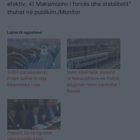
efektiv; 4) Maksimizimi i forcës dhe stabilitetit”
thuhet në publikim./Monitor
Lajme të ngjashme:
SHBA paralajmëron:
Sulm kibernetik sistemit
Priten sulme të reja
të hekurudhave në Poloni,
kibernetike ruse
dëgjohet himni kombëtar i
Rusisë
Peleshi: Do të ngremë
njësi kundër kimit