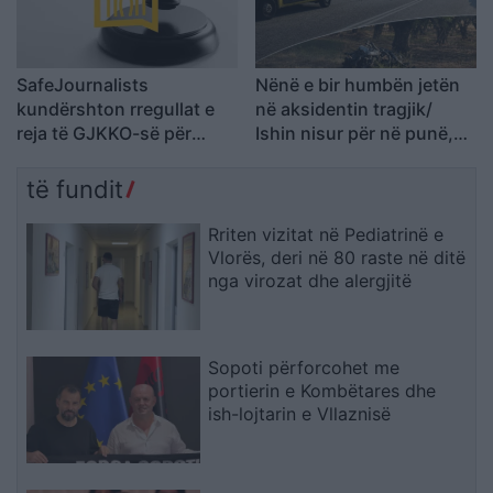
SafeJournalists
Nënë e bir humbën jetën
kundërshton rregullat e
në aksidentin tragjik/
reja të GJKKO-së për
Ishin nisur për në punë,
median: Të rishikohen
por fati u kishte rezervuar
kufizimet ndaj gazetarëve
udhëtimin e fundit (FOTO)
të fundit
dhe informimit publik
Rriten vizitat në Pediatrinë e
Vlorës, deri në 80 raste në ditë
nga virozat dhe alergjitë
Sopoti përforcohet me
portierin e Kombëtares dhe
ish-lojtarin e Vllaznisë