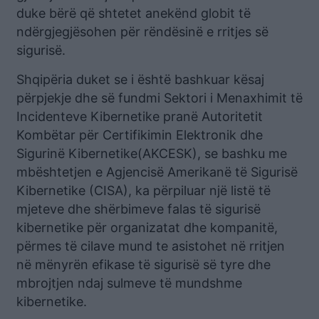
duke bërë që shtetet anekënd globit të
ndërgjegjësohen për rëndësinë e rritjes së
sigurisë.
Shqipëria duket se i është bashkuar kësaj
përpjekje dhe së fundmi Sektori i Menaxhimit të
Incidenteve Kibernetike pranë Autoritetit
Kombëtar për Certifikimin Elektronik dhe
Sigurinë Kibernetike(AKCESK), se bashku me
mbështetjen e Agjencisë Amerikanë të Sigurisë
Kibernetike (CISA), ka përpiluar një listë të
mjeteve dhe shërbimeve falas të sigurisë
kibernetike për organizatat dhe kompanitë,
përmes të cilave mund te asistohet në rritjen
në mënyrën efikase të sigurisë së tyre dhe
mbrojtjen ndaj sulmeve të mundshme
kibernetike.