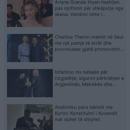
Ariana Grande thyen heshtjen
pas njoftimit për shkëputje nga
skena: Vendimi ishte i
paramenduar, jo i momentit
Charlize Theron mahnit në Seul
me një pamje të errët dhe
provokuese gjatë promovimit
të filmit “The Odyssey
Infantino nis betejën për
rizgjedhje, siguron përkrahjen e
Argjentinës, Meksikës dhe
Afrikës
Abdixhiku para takimit me
Kurtin: Konstituimi i Kuvendit
nuk duhet të shtyhet