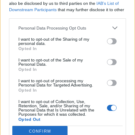
also be disclosed by us to third parties on the
IAB’s List of
Downstream Participants
that may further disclose it to other
third parties.
Personal Data Processing Opt Outs
I want to opt-out of the Sharing of my
personal data.
Opted In
I want to opt-out of the Sale of my
Personal Data.
Opted In
I want to opt-out of processing my
Personal Data for Targeted Advertising.
Ilir Beqaj doli nga burgu,
U arrestua në Rinas,
Opted In
vajza e ish-ministrit të
gjykata e Tiranës lë në
Shëndetësisë heq dorë
burg aktivisten turke,
I want to opt-out of Collection, Use,
nga shtetësia shqiptare
Julide Yazici
Retention, Sale, and/or Sharing of my
Personal Data that Is Unrelated with the
Purposes for which it was collected.
Opted Out
CONFIRM