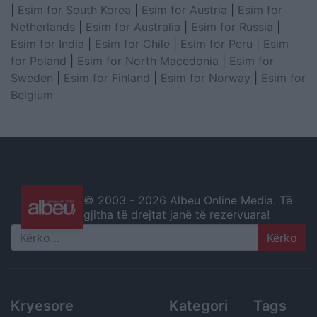
|
Esim for South Korea
|
Esim for Austria
|
Esim for
Netherlands
|
Esim for Australia
|
Esim for Russia
|
Esim for India
|
Esim for Chile
|
Esim for Peru
|
Esim
for Poland
|
Esim for North Macedonia
|
Esim for
Sweden
|
Esim for Finland
|
Esim for Norway
|
Esim for
Belgium
© 2003 -
2026 Albeu Online Media. Të
gjitha të drejtat janë të rezervuara!
Search
Kryesore
Kategori
Tags