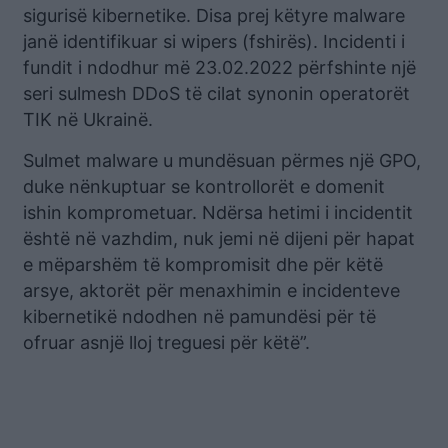
sigurisë kibernetike. Disa prej këtyre malware
janë identifikuar si wipers (fshirës). Incidenti i
fundit i ndodhur më 23.02.2022 përfshinte një
seri sulmesh DDoS të cilat synonin operatorët
TIK në Ukrainë.
Sulmet malware u mundësuan përmes një GPO,
duke nënkuptuar se kontrollorët e domenit
ishin komprometuar. Ndërsa hetimi i incidentit
është në vazhdim, nuk jemi në dijeni për hapat
e mëparshëm të kompromisit dhe për këtë
arsye, aktorët për menaxhimin e incidenteve
kibernetikë ndodhen në pamundësi për të
ofruar asnjë lloj treguesi për këtë”.