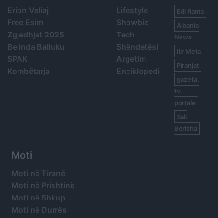
Erion Veliaj
Lifestyle
Edi Rama
Free Esim
Showbiz
Albania
Zgjedhjet 2025
Tech
News
Belinda Balluku
Shëndetësi
Ilir Meta
SPAK
Argetim
Piranjat
Kombëtarja
Enciklopedi
gazeta,
tv,
portale
Sali
Berisha
Moti
Moti në Tiranë
Moti në Prishtinë
Moti në Shkup
Moti në Durrës