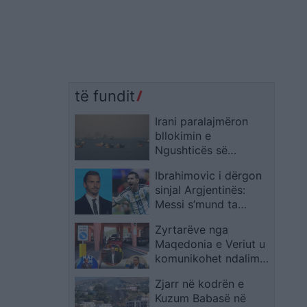
të fundit
Irani paralajmëron
bllokimin e
Ngushticës së
Hormuzit pas sulmeve
Ibrahimovic i dërgon
të reja amerikane,
sinjal Argjentinës:
nafta ngjitet sërish
Messi s’mund ta
mbajë i vetëm
Zyrtarëve nga
skuadrën
Maqedonia e Veriut u
komunikohet ndalim
hyrjeje në Shqipëri
Zjarr në kodrën e
Kuzum Babasë në