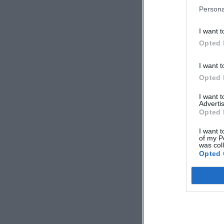
Persona
I want t
Opted 
I want t
Opted 
I want 
Advertis
Opted 
I want t
of my P
was col
Opted 