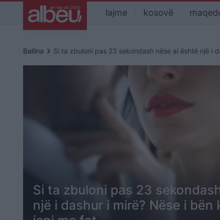
lajme
kosovë
maqed
keyboard_arrow_right
Ballina
Si ta zbuloni pas 23 sekondash nëse ai është një i d
Si ta zbuloni pas 23 sekondash
një i dashur i mirë? Nëse i bën