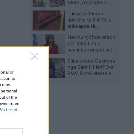
Vlorë, rrezikohen
shtëpitë pranë zonës
Turqia u dhuron
liderëve të NATO-s
stilolapsa të
personalizuar si kujtim
Haxhiu njofton afatin
nga samiti
për mbajtjen e
seancës konstituive të
Kuvendit
Siljanovska-Davkova
nga Samiti i NATO-s:
sonal or
RMV është aleate e
ection to
besueshme, rruga
ou may
drejt BE-së s’duhet të
 personal
mbetet në labirint
out of the
 downstream
B’s List of