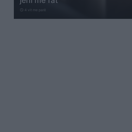
jeni me fat
4 vit me parë
schedule