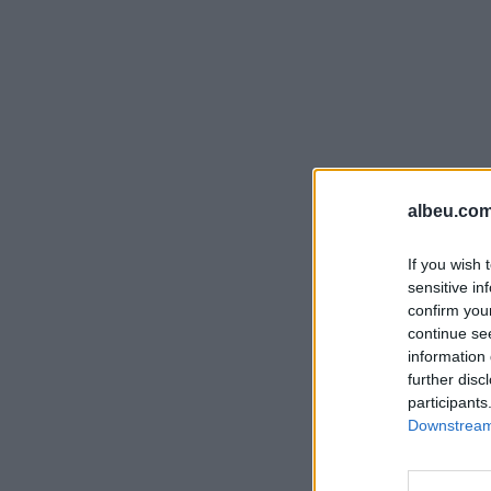
albeu.com
If you wish 
sensitive in
confirm you
continue se
information 
further disc
participants
Downstream 