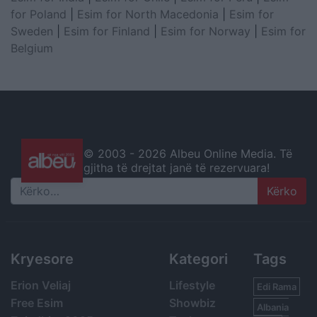
for Poland
|
Esim for North Macedonia
|
Esim for
Sweden
|
Esim for Finland
|
Esim for Norway
|
Esim for
Belgium
© 2003 -
2026 Albeu Online Media. Të
gjitha të drejtat janë të rezervuara!
Search
Kryesore
Kategori
Tags
Erion Veliaj
Lifestyle
Edi Rama
Free Esim
Showbiz
Albania