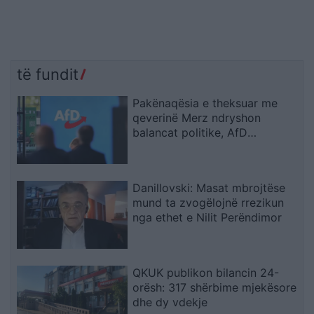
të fundit
Pakënaqësia e theksuar me
qeverinë Merz ndryshon
balancat politike, AfD
parakalon CDU/CSU-në me
rekord historik
Danillovski: Masat mbrojtëse
mund ta zvogëlojnë rrezikun
nga ethet e Nilit Perëndimor
QKUK publikon bilancin 24-
orësh: 317 shërbime mjekësore
dhe dy vdekje