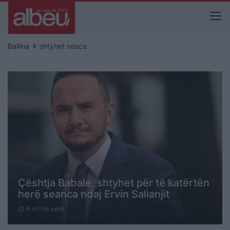
keyboard_arrow_right
Ballina
shtyhet seaca
Çështja Babale, shtyhet për të katërtën
herë seanca ndaj Ervin Salianjit
4 vit me parë
schedule