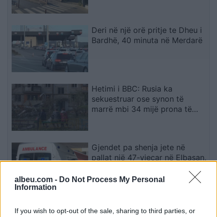
Deri në një orë pritje te Dheu i
Bardhë, 40 minuta në Merdarë
Hetimi i BBC: Rusia ka
sekuestruar ose synon të
marrë mbi 34 mijë prona të
ukrainasve në zonat e
pushtuara
Gjendet pa shenja jete në
pallat një 47-vjeçar në Elbasan,
çfarë dyshohet
albeu.com -
Do Not Process My Personal
Information
Kosova përballë provës
If you wish to opt-out of the sale, sharing to third parties, or
vendimtare, analistët