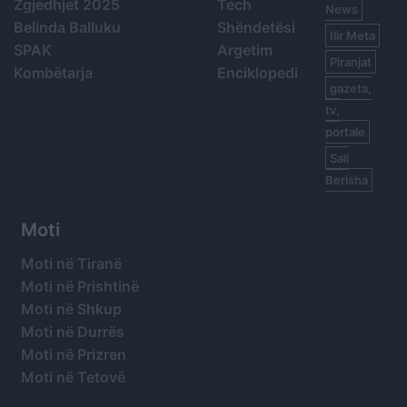
Zgjedhjet 2025
Tech
News
Belinda Balluku
Shëndetësi
Ilir Meta
SPAK
Argetim
Piranjat
Kombëtarja
Enciklopedi
gazeta,
tv,
portale
Sali
Berisha
Moti
Moti në Tiranë
Moti në Prishtinë
Moti në Shkup
Moti në Durrës
Moti në Prizren
Moti në Tetovë