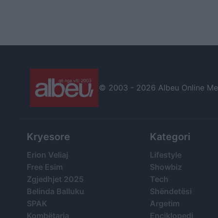
© 2003 -
2026 Albeu Online Medi
Kryesore
Kategori
Erion Veliaj
Lifestyle
Free Esim
Showbiz
Zgjedhjet 2025
Tech
Belinda Balluku
Shëndetësi
SPAK
Argetim
Kombëtarja
Enciklopedi