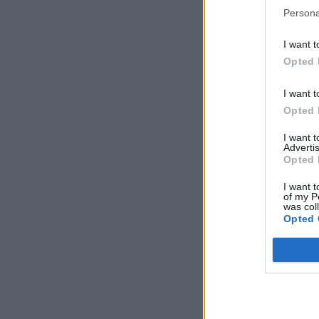
Persona
I want t
Opted 
I want t
Opted 
I want 
Advertis
Opted 
I want t
of my P
was col
Opted 