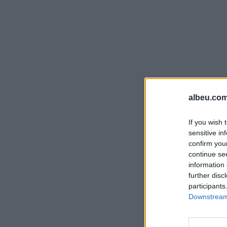
albeu.com
If you wish 
sensitive in
confirm you
continue se
information 
further disc
participants
Downstream 