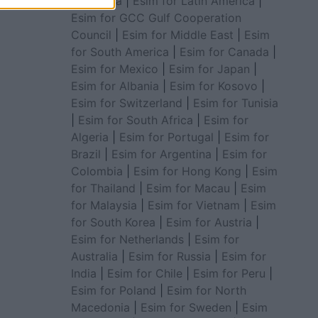
for Africa
|
Esim for Latin America
|
Esim for GCC Gulf Cooperation
Council
|
Esim for Middle East
|
Esim
for South America
|
Esim for Canada
|
Esim for Mexico
|
Esim for Japan
|
Esim for Albania
|
Esim for Kosovo
|
Esim for Switzerland
|
Esim for Tunisia
|
Esim for South Africa
|
Esim for
Algeria
|
Esim for Portugal
|
Esim for
Brazil
|
Esim for Argentina
|
Esim for
Colombia
|
Esim for Hong Kong
|
Esim
for Thailand
|
Esim for Macau
|
Esim
for Malaysia
|
Esim for Vietnam
|
Esim
for South Korea
|
Esim for Austria
|
Esim for Netherlands
|
Esim for
Australia
|
Esim for Russia
|
Esim for
India
|
Esim for Chile
|
Esim for Peru
|
Esim for Poland
|
Esim for North
Macedonia
|
Esim for Sweden
|
Esim