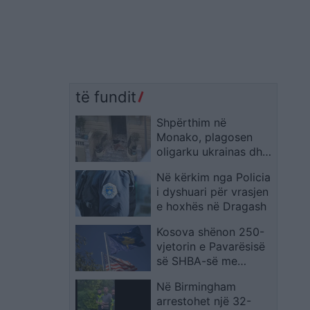
të fundit
Shpërthim në
Monako, plagosen
oligarku ukrainas dhe
familjarët e tij;
Në kërkim nga Policia
autoritetet hetojnë
i dyshuari për vrasjen
pistën terroriste
e hoxhës në Dragash
Kosova shënon 250-
vjetorin e Pavarësisë
së SHBA-së me
aktivitete të veçanta
Në Birmingham
arrestohet një 32-