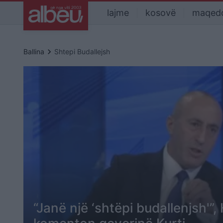
lajme
kosovë
maqed
keyboard_arrow_right
Ballina
Shtepi Budallejsh
“Janë një ‘shtëpi budallenjsh'”,