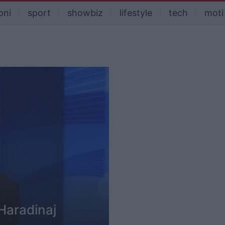
oni
sport
showbiz
lifestyle
tech
moti
 Haradinaj