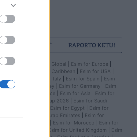
Esim for Global
|
Esim for Europe
|
Esim for Caribbean
|
Esim for USA
|
Esim for Italy
|
Esim for Spain
|
Esim
for Turkey
|
Esim for Germany
|
Esim
for Greece
|
Esim for Asia
|
Esim for
World Cup 2026
|
Esim for Saudi
Arabia
|
Esim for Egypt
|
Esim for
United Arab Emirates
|
Esim for
Balkans
|
Esim for Morocco
|
Esim for
China
|
Esim for United Kingdom
|
Esim