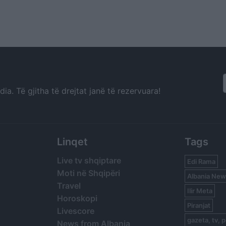
a. Të gjitha të drejtat janë të rezervuara!
Linqet
Tags
Live tv shqiptare
Edi Rama
Moti në Shqipëri
Albania New
Travel
Ilir Meta
Horoskopi
Piranjat
Livescore
gazeta, tv, p
News from Albania