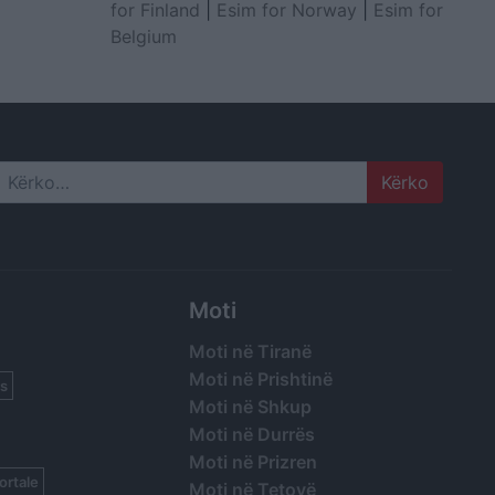
for Finland
|
Esim for Norway
|
Esim for
Belgium
Search
Moti
Moti në Tiranë
Moti në Prishtinë
s
Moti në Shkup
Moti në Durrës
Moti në Prizren
ortale
Moti në Tetovë