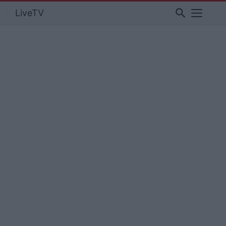
search
LiveTV