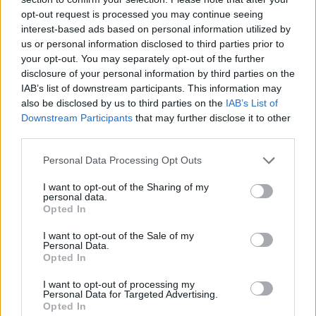
opt-out request is processed you may continue seeing
interest-based ads based on personal information utilized by
us or personal information disclosed to third parties prior to
your opt-out. You may separately opt-out of the further
disclosure of your personal information by third parties on the
IAB’s list of downstream participants. This information may
also be disclosed by us to third parties on the
IAB’s List of
Downstream Participants
that may further disclose it to other
third parties.
Personal Data Processing Opt Outs
I want to opt-out of the Sharing of my
personal data.
Opted In
I want to opt-out of the Sale of my
Personal Data.
Esim for Global
|
Esim for Europe
|
Esim for Caribbean
Opted In
|
Esim for USA
|
Esim for Italy
|
Esim for Spain
|
Esim
I want to opt-out of processing my
for Turkey
|
Esim for Germany
|
Esim for Greece
|
Esim
Personal Data for Targeted Advertising.
for Asia
|
Esim for World Cup 2026
|
Esim for Saudi
Opted In