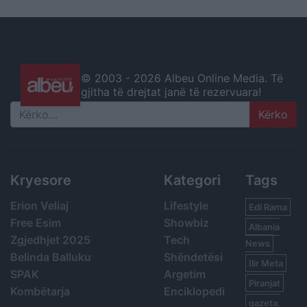
© 2003 -
2026 Albeu Online Media. Të
gjitha të drejtat janë të rezervuara!
Search
Kryesore
Kategori
Tags
Erion Veliaj
Lifestyle
Edi Rama
Free Esim
Showbiz
Albania
Zgjedhjet 2025
Tech
News
Belinda Balluku
Shëndetësi
Ilir Meta
SPAK
Argetim
Piranjat
Kombëtarja
Enciklopedi
gazeta,