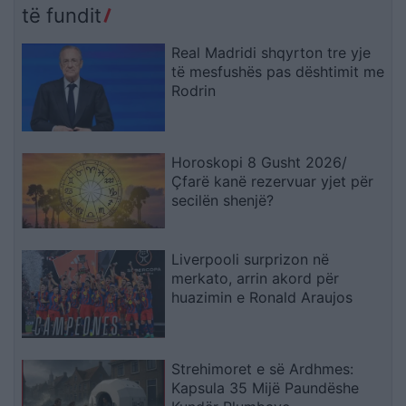
të fundit
Real Madridi shqyrton tre yje
të mesfushës pas dështimit me
Rodrin
Horoskopi 8 Gusht 2026/
Çfarë kanë rezervuar yjet për
secilën shenjë?
Liverpooli surprizon në
merkato, arrin akord për
huazimin e Ronald Araujos
Strehimoret e së Ardhmes:
Kapsula 35 Mijë Paundëshe