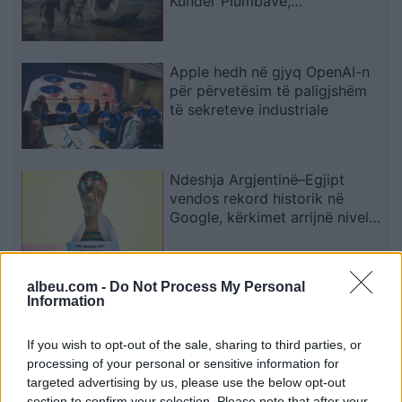
Kundër Plumbave,
Shpërthimeve dhe Fatkeqësive
Natyrore
Apple hedh në gjyq OpenAI-n
për përvetësim të paligjshëm
të sekreteve industriale
Ndeshja Argjentinë–Egjipt
vendos rekord historik në
Google, kërkimet arrijnë nivele
të papara
albeu.com -
Do Not Process My Personal
Kina zbulon robotë humanoidë
Information
tepër realistë, të projektuar për
shoqëri afatgjatë
If you wish to opt-out of the sale, sharing to third parties, or
processing of your personal or sensitive information for
targeted advertising by us, please use the below opt-out
section to confirm your selection. Please note that after your