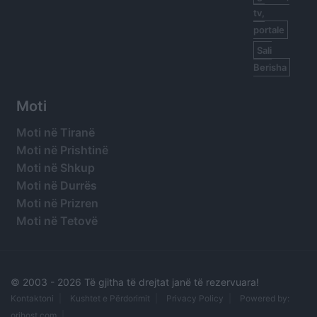
tv,
portale
Sali
Berisha
Moti
Moti në Tiranë
Moti në Prishtinë
Moti në Shkup
Moti në Durrës
Moti në Prizren
Moti në Tetovë
© 2003 -
2026 Të gjitha të drejtat janë të rezervuara!
Kontaktoni
Kushtet e Përdorimit
Privacy Policy
Powered by:
orihost.com