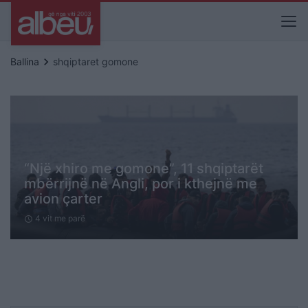
keyboard_arrow_right
Ballina
shqiptaret gomone
“Një xhiro me gomone”, 11 shqiptarët
mbërrijnë në Angli, por i kthejnë me
avion çarter
4 vit me parë
schedule