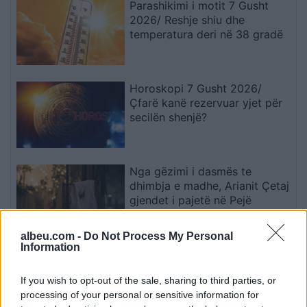
Parashikimi i motit 7 Gusht
2026/ Reshje shiu dhe
temperatura deri në 38 gradë
Horoskopi 7 Gusht 2026/
Çfarë kanë rezervuar yjet për
secilën shenjë?
Nga gëzimi i dasmës te
dhimbja e madhe, Arianit Çetaj
gjendet i pajetë në Pejë
albeu.com -
Do Not Process My Personal
Information
Rodri refuzoi Real Madridin
dhe zgjodhi Barcelonën,
If you wish to opt-out of the sale, sharing to third parties, or
zbardhen tri arsyet e vendimit
processing of your personal or sensitive information for