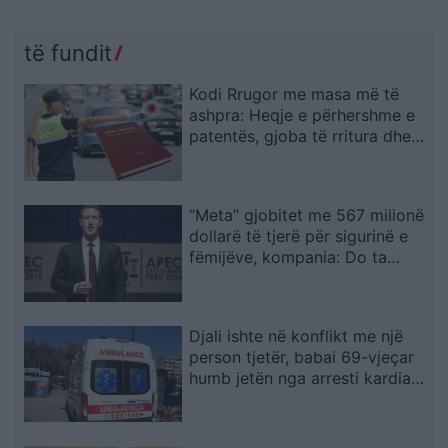
të fundit
Kodi Rrugor me masa më të
ashpra: Heqje e përhershme e
patentës, gjoba të rritura dhe
kufizime për drejtuesit e rinj
“Meta” gjobitet me 567 milionë
dollarë të tjerë për sigurinë e
fëmijëve, kompania: Do ta
apelojmë
Djali ishte në konflikt me një
person tjetër, babai 69-vjeçar
humb jetën nga arresti kardiak
(EMRI)