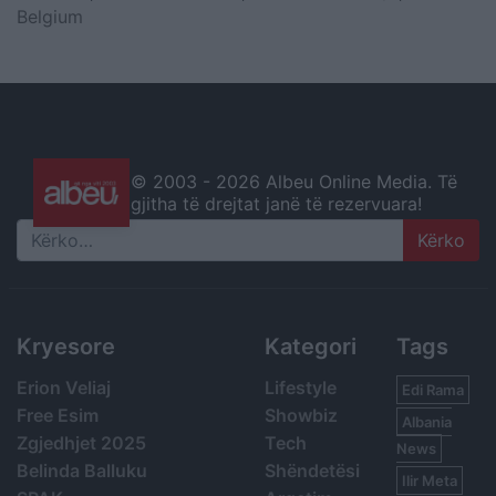
Belgium
© 2003 -
2026 Albeu Online Media. Të
gjitha të drejtat janë të rezervuara!
Search
Kryesore
Kategori
Tags
Erion Veliaj
Lifestyle
Edi Rama
Free Esim
Showbiz
Albania
Zgjedhjet 2025
Tech
News
Belinda Balluku
Shëndetësi
Ilir Meta