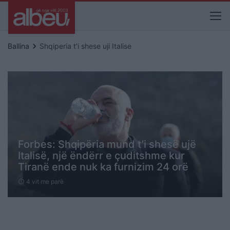
keyboard_arrow_right
Ballina
Shqiperia t’i shese uji Italise
Forbes: Shqipëria mund t’i shesë ujë
Italisë, një ëndërr e çuditshme kur
Tiranë ende nuk ka furnizim 24 orë
4 vit me parë
schedule