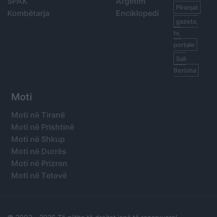
SPAK
Argetim
Piranjat
Kombëtarja
Enciklopedi
gazeta,
tv,
portale
Sali
Berisha
Moti
Moti në Tiranë
Moti në Prishtinë
Moti në Shkup
Moti në Durrës
Moti në Prizren
Moti në Tetovë