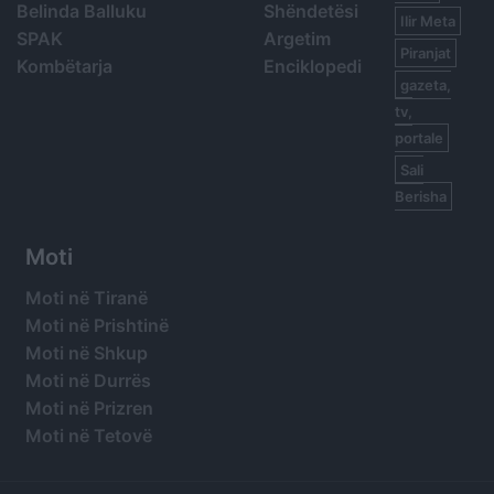
Belinda Balluku
Shëndetësi
Ilir Meta
SPAK
Argetim
Piranjat
Kombëtarja
Enciklopedi
gazeta,
tv,
portale
Sali
Berisha
Moti
Moti në Tiranë
Moti në Prishtinë
Moti në Shkup
Moti në Durrës
Moti në Prizren
Moti në Tetovë