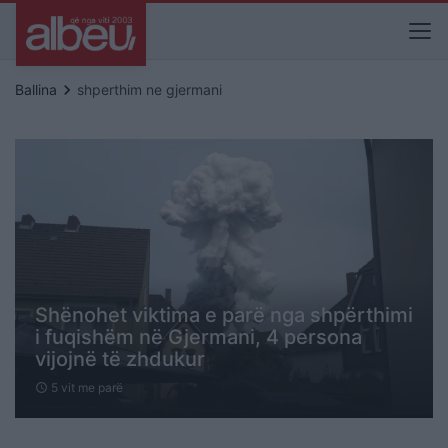
keyboard_arrow_right
Ballina
shperthim ne gjermani
Shënohet viktima e parë nga shpërthimi
i fuqishëm në Gjermani, 4 persona
vijojnë të zhdukur
5 vit me parë
schedule