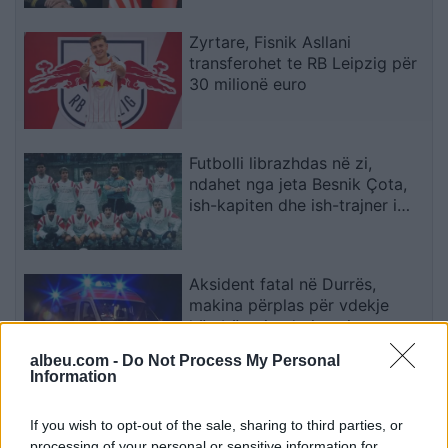
Zyrtare, Fisnik Asllani
transferohet te RB Leipzig për
30 milionë euro
Futbolli librazhdas në zi,
ndahet nga jeta Besnik Çota,
ish-kapiten dhe ish-trajner i
Sopotit
Aksident fatal në Durrës,
makina përplas për vdekje
këmbësorin; drejtuesi
shoqërohet në polici
albeu.com -
Do Not Process My Personal
Information
VIDEO/ Ndërhyrja “horror” e
Enea Mihajt në MLS, mbrojtësi
If you wish to opt-out of the sale, sharing to third parties, or
ndëshkohet me të kuq dhe
processing of your personal or sensitive information for