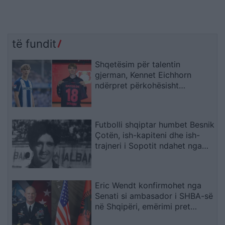
të fundit
Shqetësim për talentin
gjerman, Kennet Eichhorn
ndërpret përkohësisht
karrierën për arsye
shëndetësore
Futbolli shqiptar humbet Besnik
Çotën, ish-kapiteni dhe ish-
trajneri i Sopotit ndahet nga
jeta në moshën 56-vjeçare
Eric Wendt konfirmohet nga
Senati si ambasador i SHBA-së
në Shqipëri, emërimi pret
firmën e Trump