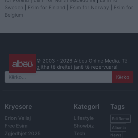
for Poland
|
Esim for North Macedonia
|
Esim for
Sweden
|
Esim for Finland
|
Esim for Norway
|
Esim for
Belgium
© 2003 -
2026 Albeu Online Media. Të
gjitha të drejtat janë të rezervuara!
Search
Kryesore
Kategori
Tags
Erion Veliaj
Lifestyle
Edi Rama
Free Esim
Showbiz
Albania
Zgjedhjet 2025
Tech
News