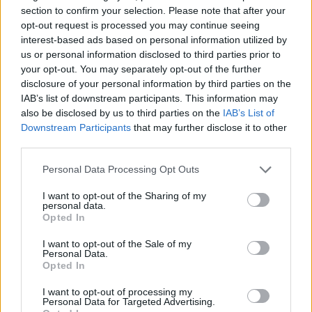
Çfarë kanë rezervuar yjet për
section to confirm your selection. Please note that after your
secilën shenjë?
opt-out request is processed you may continue seeing
interest-based ads based on personal information utilized by
us or personal information disclosed to third parties prior to
your opt-out. You may separately opt-out of the further
Teleskopi më i fuqishëm diellor
disclosure of your personal information by third parties on the
zbulon vorbullat që ndikojnë
IAB’s list of downstream participants. This information may
në motin hapësinor të Tokës
also be disclosed by us to third parties on the
IAB’s List of
Downstream Participants
that may further disclose it to other
third parties.
WhatsApp teston mesazhet
Personal Data Processing Opt Outs
tekstuale që fshihen pas
leximit të parë
I want to opt-out of the Sharing of my
personal data.
Opted In
I want to opt-out of the Sale of my
Pas dy vitesh në kërkim për
Personal Data.
dosjen e inceneratorit të
Opted In
Tiranës, arrestohet Renardo
Nallbani në Palasë
I want to opt-out of processing my
Personal Data for Targeted Advertising.