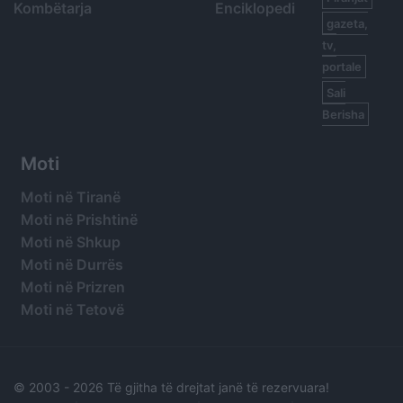
Kombëtarja
Enciklopedi
gazeta,
tv,
portale
Sali
Berisha
Moti
Moti në Tiranë
Moti në Prishtinë
Moti në Shkup
Moti në Durrës
Moti në Prizren
Moti në Tetovë
© 2003 -
2026 Të gjitha të drejtat janë të rezervuara!