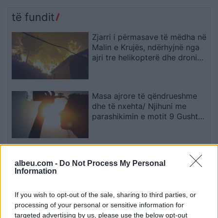
të fundit
Zjarri i përmasave të mëdha në
Malin e Krujës, ndërhyjnë nga
ajri tre helikopterë dhe droni
Bayraktar
Masa ajrore të qëndrueshme
dhe të nxehta/ Njihuni me
parashikimin e motit 9 Gusht
2026, ja qytetet ku termometri
do të shënojë 41 gradë
Barcelona përgatit ofertën prej
albeu.com -
Do Not Process My Personal
70 milionë eurosh për Rodrin
Information
If you wish to opt-out of the sale, sharing to third parties, or
processing of your personal or sensitive information for
Horoskopi 9 Gusht 2026/
targeted advertising by us, please use the below opt-out