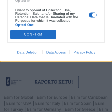
Opted In
I want to opt-out of Collection, Use,
Retention, Sale, and/or Sharing of my
Personal Data that Is Unrelated with the
Purposes for which it was collected.
Opted Out
CONFIRM
Data Deletion
Data Access
Privacy Policy
Esim for Global
|
Esim for Europe
|
Esim for Caribbean
|
Esim for USA
|
Esim for Italy
|
Esim for Spain
|
Esim
for Turkey
|
Esim for Germany
|
Esim for Greece
|
Esim