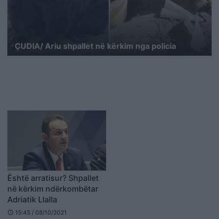
ÇUDIA/ Ariu shpallet në kërkim nga policia
Është arratisur? Shpallet
në kërkim ndërkombëtar
Adriatik Llalla
15:45 / 08/10/2021
schedule