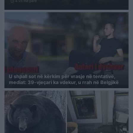
4 vit me parë
schedule
U shpall sot në kërkim për vrasje në tentativë,
mediat: 39-vjeçari ka vdekur, u rrah në Belgjikë