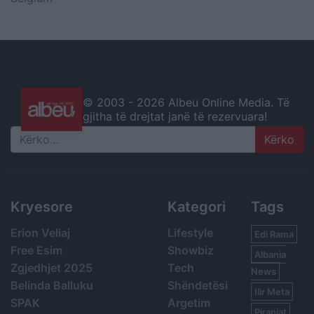
© 2003 -
2026 Albeu Online Media. Të
gjitha të drejtat janë të rezervuara!
Search
Kryesore
Kategori
Tags
Erion Veliaj
Lifestyle
Edi Rama
Free Esim
Showbiz
Albania
Zgjedhjet 2025
Tech
News
Belinda Balluku
Shëndetësi
Ilir Meta
SPAK
Argetim
Piranjat