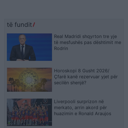
të fundit
Real Madridi shqyrton tre yje
të mesfushës pas dështimit me
Rodrin
Horoskopi 8 Gusht 2026/
Çfarë kanë rezervuar yjet për
secilën shenjë?
Liverpooli surprizon në
merkato, arrin akord për
huazimin e Ronald Araujos