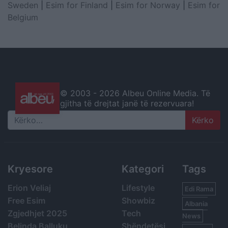
Sweden
|
Esim for Finland
|
Esim for Norway
|
Esim for
Belgium
© 2003 -
2026 Albeu Online Media. Të
gjitha të drejtat janë të rezervuara!
Search
Kryesore
Kategori
Tags
Erion Veliaj
Lifestyle
Edi Rama
Free Esim
Showbiz
Albania
Zgjedhjet 2025
Tech
News
Belinda Balluku
Shëndetësi