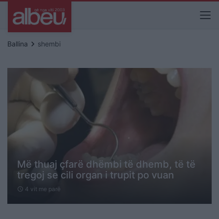
keyboard_arrow_right
Ballina
shembi
Më thuaj çfarë dhëmbi të dhemb, të të
tregoj se cili organ i trupit po vuan
4 vit me parë
schedule