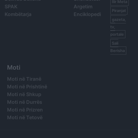
Ilir Meta
SPAK
Argetim
Piranjat
Kombëtarja
Enciklopedi
gazeta,
tv,
portale
Sali
Berisha
Moti
Moti në Tiranë
Moti në Prishtinë
Moti në Shkup
Moti në Durrës
Moti në Prizren
Moti në Tetovë