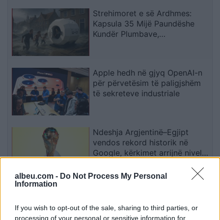
Strehimoret e së Ardhmes:
Kapsula 35 Mijë Paundëshe
Kundër Plumbave,
Shpërthimeve dhe Fatkeqësive
Natyrore
Apple hedh në gjyq OpenAI-n
për përvetësim të paligjshëm
të sekreteve industriale
Ndeshja Argjentinë–Egjipt
vendos rekord historik në
Google, kërkimet arrijnë nivele
të papara
albeu.com -
Do Not Process My Personal
Information
Kina zbulon robotë humanoidë
tepër realistë, të projektuar për
If you wish to opt-out of the sale, sharing to third parties, or
shoqëri afatgjatë
processing of your personal or sensitive information for