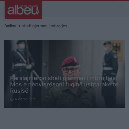
keyboard_arrow_right
Ballina
shefi gjerman i mbrotjes
Paralajmëron shefi gjerman i mbrojtjes:
Mos e nënvlerësoni fuqinë ushtarake të
Rusisë
4 vit me parë
schedule