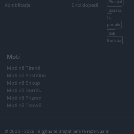
Piranjat
Kombëtarja
Enciklopedi
gazeta,
tv,
portale
Sali
Berisha
Moti
Moti në Tiranë
Moti në Prishtinë
Moti në Shkup
Moti në Durrës
Moti në Prizren
Moti në Tetovë
© 2003 -
2026 Të gjitha të drejtat janë të rezervuara!