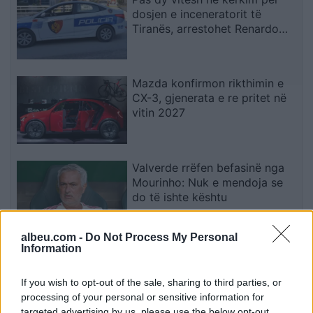
dosjen e inceneratorit të
Tiranës, arrestohet Renardo
Nallbani në Palasë
Mazda konfirmon rikthimin e
CX-3, gjenerata e re pritet në
vitin 2027
Valverde rrëfen befasinë nga
Mourinho: Nuk e mendoja se
do të ishte kështu
albeu.com -
Do Not Process My Personal
Information
Arrestohet 73-vjeçari në Krujë,
ndezi zjarr për të djegur barin
dhe flakët u përhapën drejt
If you wish to opt-out of the sale, sharing to third parties, or
malit
processing of your personal or sensitive information for
targeted advertising by us, please use the below opt-out