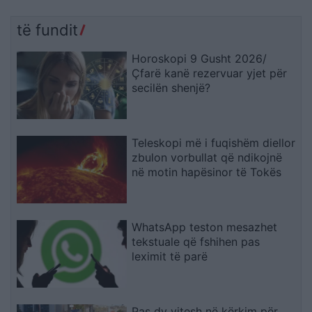
të fundit
Horoskopi 9 Gusht 2026/
Çfarë kanë rezervuar yjet për
secilën shenjë?
Teleskopi më i fuqishëm diellor
zbulon vorbullat që ndikojnë
në motin hapësinor të Tokës
WhatsApp teston mesazhet
tekstuale që fshihen pas
leximit të parë
Pas dy vitesh në kërkim për