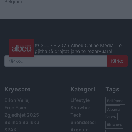
Belgium
© 2003 -
2026 Albeu Online Media. Të
gjitha të drejtat janë të rezervuara!
Search
Kryesore
Kategori
Tags
Erion Veliaj
Lifestyle
Edi Rama
Free Esim
Showbiz
Albania
Zgjedhjet 2025
Tech
News
Belinda Balluku
Shëndetësi
Ilir Meta
SPAK
Argetim