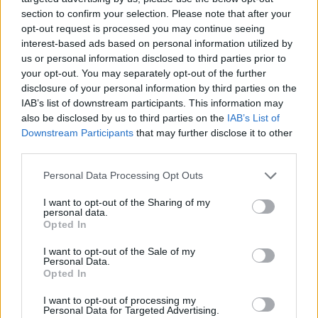
section to confirm your selection. Please note that after your
opt-out request is processed you may continue seeing
interest-based ads based on personal information utilized by
us or personal information disclosed to third parties prior to
your opt-out. You may separately opt-out of the further
disclosure of your personal information by third parties on the
IAB’s list of downstream participants. This information may
also be disclosed by us to third parties on the
IAB’s List of
Downstream Participants
that may further disclose it to other
third parties.
Personal Data Processing Opt Outs
I want to opt-out of the Sharing of my
personal data.
Opted In
I want to opt-out of the Sale of my
Personal Data.
Opted In
Esim for Global
|
Esim for Europe
|
Esim for Caribbean
|
Esim for USA
|
Esim for Italy
|
Esim for Spain
|
Esim
I want to opt-out of processing my
Personal Data for Targeted Advertising.
for Turkey
|
Esim for Germany
|
Esim for Greece
|
Esim