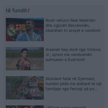
të fundit
Rodri refuzoi Real Madridin
dhe zgjodhi Barcelonën,
zbardhen tri arsyet e vendimit
Arsenali heq dorë nga Vinicius
Jr., synon me vendosmëri
sulmuesin e Evertonit
Aksident fatal në Gjermani,
humbin jetën tre anëtarë të një
familjeje nga Ferizaji që po
ktheheshin nga Kosova
UBTech nxjerr robotët