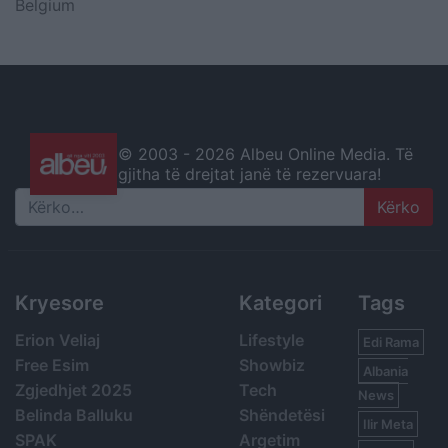
Belgium
© 2003 -
2026 Albeu Online Media. Të
gjitha të drejtat janë të rezervuara!
Search
Kryesore
Kategori
Tags
Erion Veliaj
Lifestyle
Edi Rama
Free Esim
Showbiz
Albania
Zgjedhjet 2025
Tech
News
Belinda Balluku
Shëndetësi
Ilir Meta
SPAK
Argetim