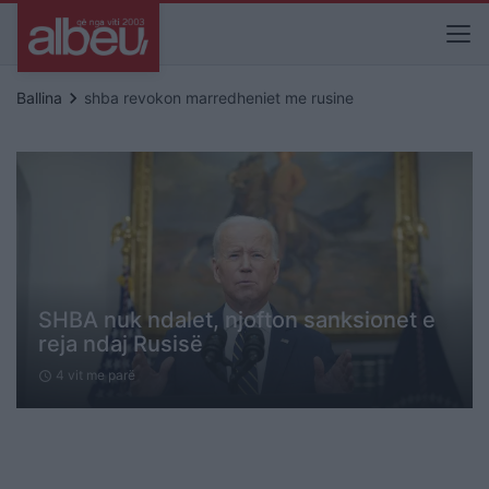
keyboard_arrow_right
Ballina
shba revokon marredheniet me rusine
SHBA nuk ndalet, njofton sanksionet e
reja ndaj Rusisë
4 vit me parë
schedule