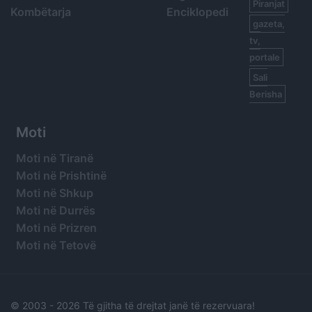
Piranjat
Kombëtarja
Enciklopedi
gazeta,
tv,
portale
Sali
Berisha
Moti
Moti në Tiranë
Moti në Prishtinë
Moti në Shkup
Moti në Durrës
Moti në Prizren
Moti në Tetovë
© 2003 -
2026 Të gjitha të drejtat janë të rezervuara!