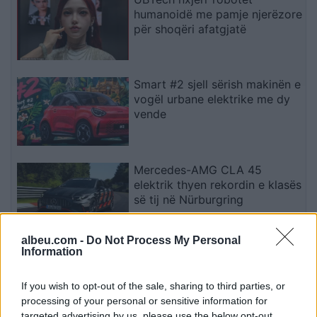
humanoidë me pamje njerëzore
për shoqëri afatgjatë
Smart #2 sjell sërish makinën e
vogël urbane elektrike me dy
vende
Mercedes-AMG CLA 45
elektrik thyen rekordin e klasës
së tij në Nürburgring
albeu.com -
Do Not Process My Personal
Information
Teleskopi më i fuqishëm diellor
zbulon vorbullat që ndikojnë
në motin hapësinor dhe Tokë
If you wish to opt-out of the sale, sharing to third parties, or
processing of your personal or sensitive information for
targeted advertising by us, please use the below opt-out