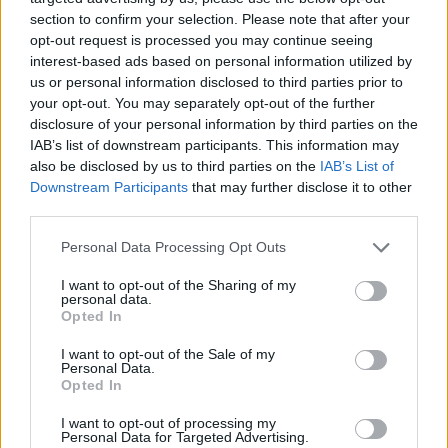
section to confirm your selection. Please note that after your
opt-out request is processed you may continue seeing
interest-based ads based on personal information utilized by
us or personal information disclosed to third parties prior to
your opt-out. You may separately opt-out of the further
disclosure of your personal information by third parties on the
IAB’s list of downstream participants. This information may
also be disclosed by us to third parties on the
IAB’s List of
Downstream Participants
that may further disclose it to other
third parties.
Personal Data Processing Opt Outs
I want to opt-out of the Sharing of my
personal data.
Opted In
I want to opt-out of the Sale of my
Personal Data.
Opted In
Esim for Global
|
Esim for Europe
|
Esim for Caribbean
|
Esim for USA
|
Esim for Italy
|
Esim for Spain
|
Esim
I want to opt-out of processing my
Personal Data for Targeted Advertising.
for Turkey
|
Esim for Germany
|
Esim for Greece
|
Esim