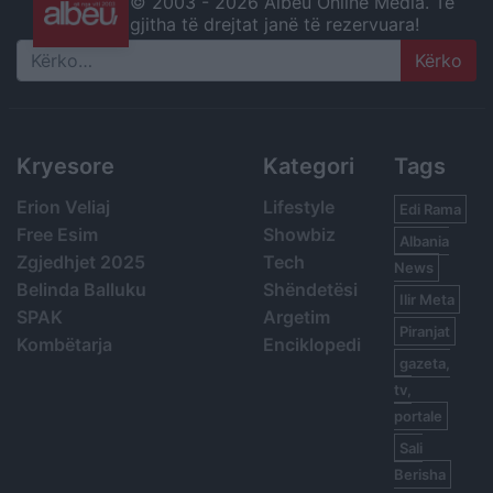
© 2003 -
2026 Albeu Online Media. Të
gjitha të drejtat janë të rezervuara!
Search
Kryesore
Kategori
Tags
Erion Veliaj
Lifestyle
Edi Rama
Free Esim
Showbiz
Albania
Zgjedhjet 2025
Tech
News
Belinda Balluku
Shëndetësi
Ilir Meta
SPAK
Argetim
Piranjat
Kombëtarja
Enciklopedi
gazeta,
tv,
portale
Sali
Berisha