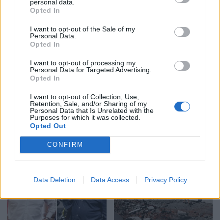
Panik në Torino, automjeti
Tërmeti 7.4 ballë godet
personal data.
Opted In
godet disa persona pranë
Kolumbinë, pezullohen
një lokali, dy të lënduar në
mësimet dhe shemben
I want to opt-out of the Sale of my
gjendje të rëndë
pjesë spitalesh; SHBA
Personal Data.
Opted In
ofron mbështetje
I want to opt-out of processing my
Personal Data for Targeted Advertising.
Opted In
I want to opt-out of Collection, Use,
Retention, Sale, and/or Sharing of my
Personal Data that Is Unrelated with the
Ukraina paralajmëron
FOTO/ Tërmeti 7.4 ballë
Purposes for which it was collected.
sulm të mundshëm me
godet Kolumbinë, numri i
Opted Out
200 raketa, pas ofensivës
viktimave arrin në 26.
CONFIRM
së rëndë me dronë në
Shemben katedrale e
Rusi
ndërtesa, dyshohet për
persona nën rrënoja
Data Deletion
Data Access
Privacy Policy