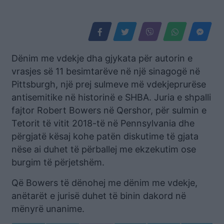
Dënim me vdekje dha gjykata për autorin e
vrasjes së 11 besimtarëve në një sinagogë në
Pittsburgh, një prej sulmeve më vdekjeprurëse
antisemitike në historinë e SHBA. Juria e shpalli
fajtor Robert Bowers në Qershor, për sulmin e
Tetorit të vitit 2018-të në Pennsylvania dhe
përgjatë kësaj kohe patën diskutime të gjata
nëse ai duhet të përballej me ekzekutim ose
burgim të përjetshëm.
Që Bowers të dënohej me dënim me vdekje,
anëtarët e jurisë duhet të binin dakord në
mënyrë unanime.