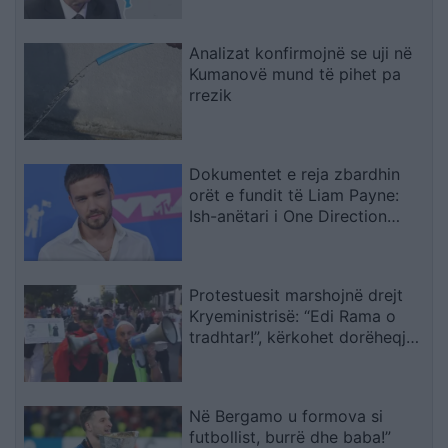
Analizat konfirmojnë se uji në
Kumanovë mund të pihet pa
rrezik
Dokumentet e reja zbardhin
orët e fundit të Liam Payne:
Ish-anëtari i One Direction
kërkoi 5 gramë kokainë
Protestuesit marshojnë drejt
Kryeministrisë: “Edi Rama o
tradhtar!”, kërkohet dorëheqja
e tij
Në Bergamo u formova si
futbollist, burrë dhe baba!”