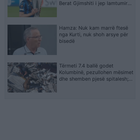
Berat Gjimshiti i jep lamtumirën
Atalantës me një mesazh
emocionues
Hamza: Nuk kam marrë ftesë
nga Kurti, nuk shoh arsye për
bisedë
Tërmeti 7.4 ballë godet
Kolumbinë, pezullohen mësimet
dhe shemben pjesë spitalesh;
SHBA ofron mbështetje