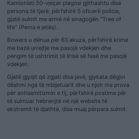
Kamionisti 50-vjeçar plagosi gjithashtu disa
persona të tjerë, përfshirë 5 oficerë policie,
gjatë sulmit me armë në sinagogën “Tree of
life” (Pema e jetës).
Bowers u dënua për 63 akuza, përfshirë krime
me bazë urrejtje me pasojë vdekjen dhe
pengim të ushtrimit të lirisë së fesë me pasojë
vdekjen.
Gjatë gjyqit që zgjati disa javë, gjykata dëgjoi
dëshmi nga të mbijetuarit dhe u njoh me prova
për antisemitizmin e tij, përfshirë postime për
të sulmuar hebrenjtë në një website të
ekstremit të djathtë, disa muaj përpara sulmit.