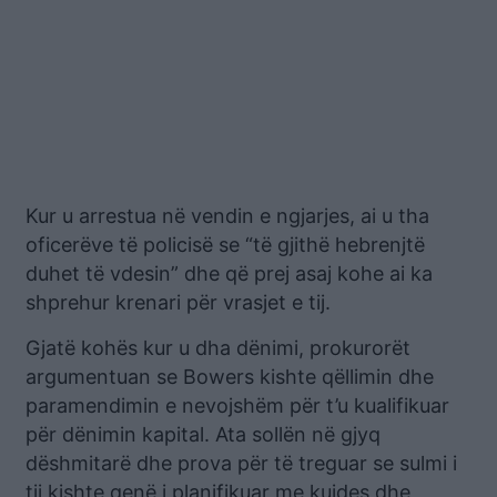
Kur u arrestua në vendin e ngjarjes, ai u tha
oficerëve të policisë se “të gjithë hebrenjtë
duhet të vdesin” dhe që prej asaj kohe ai ka
shprehur krenari për vrasjet e tij.
Gjatë kohës kur u dha dënimi, prokurorët
argumentuan se Bowers kishte qëllimin dhe
paramendimin e nevojshëm për t’u kualifikuar
për dënimin kapital. Ata sollën në gjyq
dëshmitarë dhe prova për të treguar se sulmi i
tij kishte qenë i planifikuar me kujdes dhe