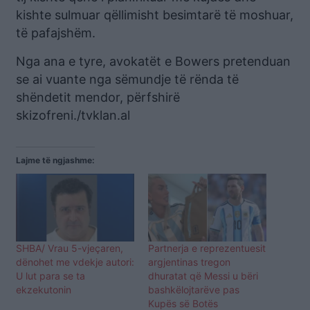
kishte sulmuar qëllimisht besimtarë të moshuar,
të pafajshëm.
Nga ana e tyre, avokatët e Bowers pretenduan
se ai vuante nga sëmundje të rënda të
shëndetit mendor, përfshirë
skizofreni./tvklan.al
Lajme të ngjashme:
SHBA/ Vrau 5-vjeçaren,
Partnerja e reprezentuesit
dënohet me vdekje autori:
argjentinas tregon
U lut para se ta
dhuratat që Messi u bëri
ekzekutonin
bashkëlojtarëve pas
Kupës së Botës