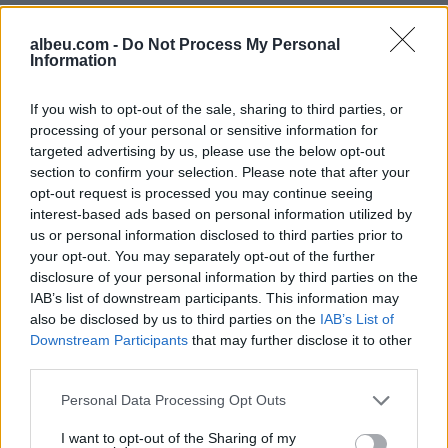
albeu.com -
Do Not Process My Personal
Information
Shtuar
më
2.08.2023 21:54
If you wish to opt-out of the sale, sharing to third parties, or
processing of your personal or sensitive information for
Tags:
,
,
,
albeu
besimtaret
denim
targeted advertising by us, please use the below opt-out
,
SHBA
vrsesi
section to confirm your selection. Please note that after your
opt-out request is processed you may continue seeing
interest-based ads based on personal information utilized by
us or personal information disclosed to third parties prior to
your opt-out. You may separately opt-out of the further
disclosure of your personal information by third parties on the
IAB’s list of downstream participants. This information may
also be disclosed by us to third parties on the
IAB’s List of
Downstream Participants
that may further disclose it to other
third parties.
Personal Data Processing Opt Outs
I want to opt-out of the Sharing of my