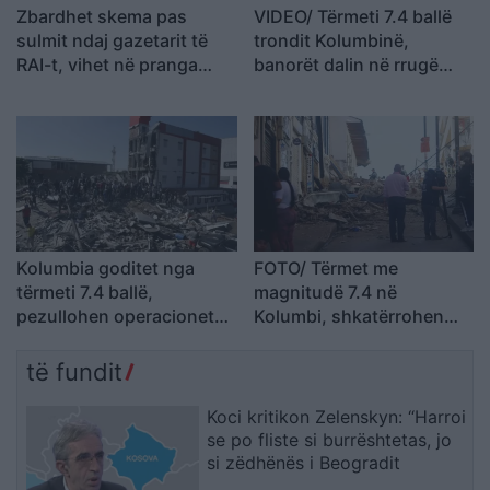
Zbardhet skema pas
VIDEO/ Tërmeti 7.4 ballë
sulmit ndaj gazetarit të
trondit Kolumbinë,
RAI-t, vihet në pranga
banorët dalin në rrugë
ideatori, bashkëpunëtori
ndërsa ndërtesat pësojnë
në kërkim
dëmtime
Kolumbia goditet nga
FOTO/ Tërmet me
tërmeti 7.4 ballë,
magnitudë 7.4 në
pezullohen operacionet
Kolumbi, shkatërrohen
në gjashtë aeroporte
katedralja dhe ndërtesa;
të paktën 18 viktima dhe
të fundit
persona nën rrënoja
Koci kritikon Zelenskyn: “Harroi
se po fliste si burrështetas, jo
si zëdhënës i Beogradit