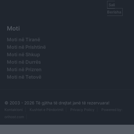
Sali
Berisha
Moti
Moti në Tiranë
Moti në Prishtinë
Moti në Shkup
Moti në Durrës
Moti në Prizren
Moti në Tetovë
© 2003 -
2026 Të gjitha të drejtat janë të rezervuara!
Kontaktoni
Kushtet e Përdorimit
Privacy Policy
Powered by:
orihost.com