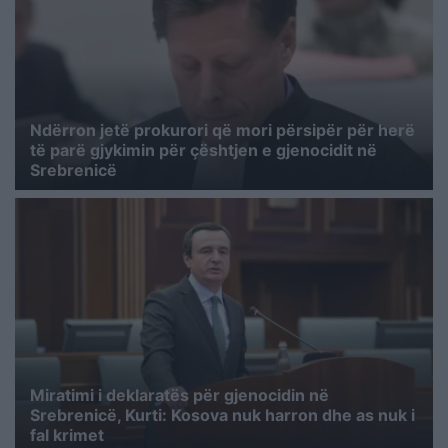
Ndërron jetë prokurori që mori përsipër për herë
të parë gjykimin për çështjen e gjenocidit në
Srebrenicë
Miratimi i deklaratës për gjenocidin në
Srebrenicë, Kurti: Kosova nuk harron dhe as nuk i
fal krimet