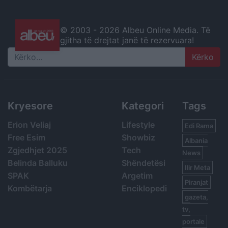
© 2003 -
2026 Albeu Online Media. Të
gjitha të drejtat janë të rezervuara!
Search
Kryesore
Kategori
Tags
Erion Veliaj
Lifestyle
Edi Rama
Free Esim
Showbiz
Albania
Zgjedhjet 2025
Tech
News
Belinda Balluku
Shëndetësi
Ilir Meta
SPAK
Argetim
Piranjat
Kombëtarja
Enciklopedi
gazeta,
tv,
portale