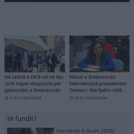
Në selinë e OKB-së në Nju
Nënat e Srebrenicës
Jork hapet ekspozita për
falënderojnë presidenten
gjenocidin e Srebrenicës
Osmani: Një fjalim i tillë do
të mbahet mend ndër
17:21 / 02/07/2024
18:32 / 23/04/2024
schedule
schedule
breza
të fundit
Horoskopi 9 Gusht 2026/