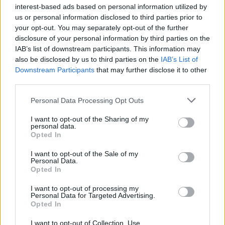
interest-based ads based on personal information utilized by
Mazda konfirmon rikthimin e
us or personal information disclosed to third parties prior to
CX-3, gjenerata e re pritet në
your opt-out. You may separately opt-out of the further
vitin 2027
disclosure of your personal information by third parties on the
IAB’s list of downstream participants. This information may
also be disclosed by us to third parties on the
IAB’s List of
Downstream Participants
that may further disclose it to other
Valverde rrëfen befasinë nga
third parties.
Mourinho: Nuk e mendoja se
do të ishte kështu
Personal Data Processing Opt Outs
I want to opt-out of the Sharing of my
personal data.
Arrestohet 73-vjeçari në Krujë,
Opted In
ndezi zjarr për të djegur barin
I want to opt-out of the Sale of my
dhe flakët u përhapën drejt
Personal Data.
malit
Opted In
I want to opt-out of processing my
Personal Data for Targeted Advertising.
Opted In
I want to opt-out of Collection, Use,