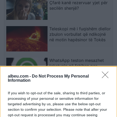
Çfarë kanë rezervuar yjet për
secilën shenjë?
Teleskopi më i fuqishëm diellor
zbulon vorbullat që ndikojnë
në motin hapësinor të Tokës
WhatsApp teston mesazhet
tekstuale që fshihen pas
leximit të parë
albeu.com -
Do Not Process My Personal
Information
Pas dy vitesh në kërkim për
If you wish to opt-out of the sale, sharing to third parties, or
dosjen e inceneratorit të
processing of your personal or sensitive information for
Tiranës, arrestohet Renardo
targeted advertising by us, please use the below opt-out
Nallbani në Palasë
section to confirm your selection. Please note that after your
opt-out request is processed you may continue seeing