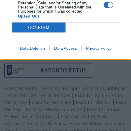
Retention, Sale, and/or Sharing of my
Personal Data that Is Unrelated with the
Purposes for which it was collected.
Opted Out
CONFIRM
Data Deletion
Data Access
Privacy Policy
Esim for Global
|
Esim for Europe
|
Esim for Caribbean
|
Esim for USA
|
Esim for Italy
|
Esim for Spain
|
Esim
for Turkey
|
Esim for Germany
|
Esim for Greece
|
Esim
for Asia
|
Esim for World Cup 2026
|
Esim for Saudi
Arabia
|
Esim for Egypt
|
Esim for United Arab
Emirates
|
Esim for Balkans
|
Esim for Morocco
|
Esim
for China
|
Esim for United Kingdom
|
Esim for Africa
|