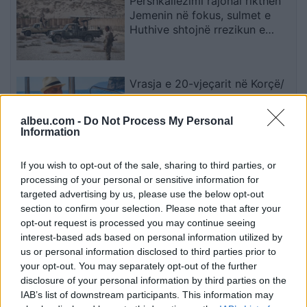
Përshkallëzimi rajonal rikthen
Jemenin në fokus, sulmet e
Huthive shtojnë rrezikun e
zgjerimit të luftës
Vrasja e 20-vjeçarit në Korçë/
Zbardhet dëshmia e autorit,
shkak ngacmimi i të dashurës
albeu.com -
Do Not Process My Personal
nga viktima
Information
Kayserispor bashkon në sulm
If you wish to opt-out of the sale, sharing to third parties, or
ish-dyshen e Tiranës, Florent
processing of your personal or sensitive information for
Hasani firmos në Turqi
targeted advertising by us, please use the below opt-out
section to confirm your selection. Please note that after your
opt-out request is processed you may continue seeing
interest-based ads based on personal information utilized by
Përplasje e rëndë në
us or personal information disclosed to third parties prior to
magjistralen Gostivar-Kërçovë,
your opt-out. You may separately opt-out of the further
humb jetën një shofer dhe
disclosure of your personal information by third parties on the
plagoset rëndë një tjetër
IAB’s list of downstream participants. This information may