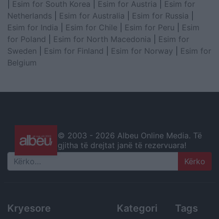
|
Esim for South Korea
|
Esim for Austria
|
Esim for
Netherlands
|
Esim for Australia
|
Esim for Russia
|
Esim for India
|
Esim for Chile
|
Esim for Peru
|
Esim
for Poland
|
Esim for North Macedonia
|
Esim for
Sweden
|
Esim for Finland
|
Esim for Norway
|
Esim for
Belgium
© 2003 -
2026 Albeu Online Media. Të
gjitha të drejtat janë të rezervuara!
Search
Kryesore
Kategori
Tags