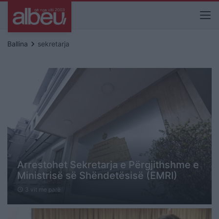
keyboard_arrow_right
Ballina
sekretarja
Arrestohet Sekretarja e Përgjithshme e
Ministrisë së Shëndetësisë (EMRI)
3 vit me parë
schedule