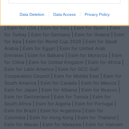
Data Deletion
Data Access
Privacy Policy
Esim for Global
|
Esim for Europe
|
Esim for Caribbean
|
Esim for USA
|
Esim for Italy
|
Esim for Spain
|
Esim
for Turkey
|
Esim for Germany
|
Esim for Greece
|
Esim
for Asia
|
Esim for World Cup 2026
|
Esim for Saudi
Arabia
|
Esim for Egypt
|
Esim for United Arab
Emirates
|
Esim for Balkans
|
Esim for Morocco
|
Esim
for China
|
Esim for United Kingdom
|
Esim for Africa
|
Esim for Latin America
|
Esim for GCC Gulf
Cooperation Council
|
Esim for Middle East
|
Esim for
South America
|
Esim for Canada
|
Esim for Mexico
|
Esim for Japan
|
Esim for Albania
|
Esim for Kosovo
|
Esim for Switzerland
|
Esim for Tunisia
|
Esim for
South Africa
|
Esim for Algeria
|
Esim for Portugal
|
Esim for Brazil
|
Esim for Argentina
|
Esim for
Colombia
|
Esim for Hong Kong
|
Esim for Thailand
|
Esim for Macau
|
Esim for Malaysia
|
Esim for Vietnam