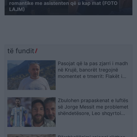
romantike me asistenten që u kap mat (FOTO
LAJM)
të fundit
Pasojat që la pas zjarri i madh
në Krujë, banorët tregojnë
momentet e tmerrit: Flakët i
kemi mbajtur vetë nën kontroll,
zjarrfikësja fiku vetëm vatrat e
vogla (VIDEO)
Zbulohen prapaskenat e luftës
së Jorge Messit me problemet
shëndetësore, Leo shqyrtoi
largimin nga Botërori