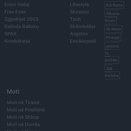
Erion Veliaj
Lifestyle
Edi Rama
Free Esim
Showbiz
Albania
Zgjedhjet 2025
Tech
News
Belinda Balluku
Shëndetësi
Ilir Meta
SPAK
Argetim
Piranjat
Kombëtarja
Enciklopedi
gazeta,
tv,
portale
Sali
Berisha
Moti
Moti në Tiranë
Moti në Prishtinë
Moti në Shkup
Moti në Durrës