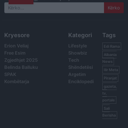
Search
Kryesore
Kategori
Tags
Erion Veliaj
Lifestyle
Edi Rama
Free Esim
Showbiz
Albania
Zgjedhjet 2025
Tech
News
Belinda Balluku
Shëndetësi
Ilir Meta
SPAK
Argetim
Piranjat
Kombëtarja
Enciklopedi
gazeta,
tv,
portale
Sali
Berisha