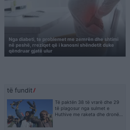
Nga diabeti, te problemet me zemrën dhe shtimi
në peshë, rreziqet që i kanosni shëndetit duke
qëndruar gjatë ulur
të fundit
Të paktën 38 të vrarë dhe 29
të plagosur nga sulmet e
Huthive me raketa dhe dronë
kundër ushtrisë së Jemenit