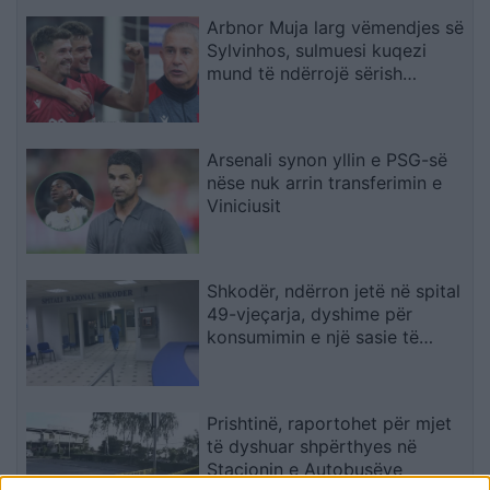
Arbnor Muja larg vëmendjes së
Sylvinhos, sulmuesi kuqezi
mund të ndërrojë sërish
skuadër
Arsenali synon yllin e PSG-së
nëse nuk arrin transferimin e
Viniciusit
Shkodër, ndërron jetë në spital
49-vjeçarja, dyshime për
konsumimin e një sasie të
madhe ilaçesh
Prishtinë, raportohet për mjet
të dyshuar shpërthyes në
Stacionin e Autobusëve