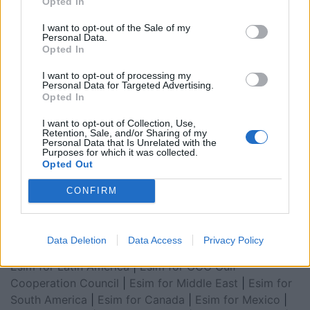
Opted In
I want to opt-out of the Sale of my
Personal Data.
Opted In
I want to opt-out of processing my
Personal Data for Targeted Advertising.
Opted In
I want to opt-out of Collection, Use,
Retention, Sale, and/or Sharing of my
Personal Data that Is Unrelated with the
Esim for Global
|
Esim for Europe
|
Esim for Caribbean
Purposes for which it was collected.
Opted Out
|
Esim for USA
|
Esim for Italy
|
Esim for Spain
|
Esim
for Turkey
|
Esim for Germany
|
Esim for Greece
|
Esim
CONFIRM
for Asia
|
Esim for World Cup 2026
|
Esim for Saudi
Arabia
|
Esim for Egypt
|
Esim for United Arab
Emirates
|
Esim for Balkans
|
Esim for Morocco
|
Esim
Data Deletion
Data Access
Privacy Policy
for China
|
Esim for United Kingdom
|
Esim for Africa
|
Esim for Latin America
|
Esim for GCC Gulf
Cooperation Council
|
Esim for Middle East
|
Esim for
South America
|
Esim for Canada
|
Esim for Mexico
|