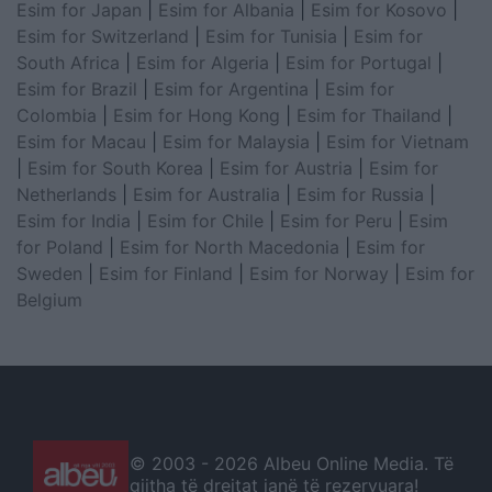
Esim for Japan
|
Esim for Albania
|
Esim for Kosovo
|
Esim for Switzerland
|
Esim for Tunisia
|
Esim for
South Africa
|
Esim for Algeria
|
Esim for Portugal
|
Esim for Brazil
|
Esim for Argentina
|
Esim for
Colombia
|
Esim for Hong Kong
|
Esim for Thailand
|
Esim for Macau
|
Esim for Malaysia
|
Esim for Vietnam
|
Esim for South Korea
|
Esim for Austria
|
Esim for
Netherlands
|
Esim for Australia
|
Esim for Russia
|
Esim for India
|
Esim for Chile
|
Esim for Peru
|
Esim
for Poland
|
Esim for North Macedonia
|
Esim for
Sweden
|
Esim for Finland
|
Esim for Norway
|
Esim for
Belgium
© 2003 -
2026 Albeu Online Media. Të
gjitha të drejtat janë të rezervuara!