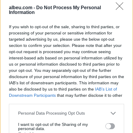
albeu.com -
Do Not Process My Personal
Information
Gjini: Aleanca nuk
bashkëpunon me Kurtin, edhe
If you wish to opt-out of the sale, sharing to third parties, or
nëse i ofrohet gjysma e
processing of your personal or sensitive information for
qeverisë
targeted advertising by us, please use the below opt-out
section to confirm your selection. Please note that after your
opt-out request is processed you may continue seeing
Dibrani pret zyrtarë të FBI-së,
interest-based ads based on personal information utilized by
diskutohet forcimi i sigurisë
us or personal information disclosed to third parties prior to
dhe parandalimi i terrorizmit
your opt-out. You may separately opt-out of the further
disclosure of your personal information by third parties on the
IAB’s list of downstream participants. This information may
also be disclosed by us to third parties on the
IAB’s List of
Downstream Participants
that may further disclose it to other
third parties.
Personal Data Processing Opt Outs
I want to opt-out of the Sharing of my
personal data.